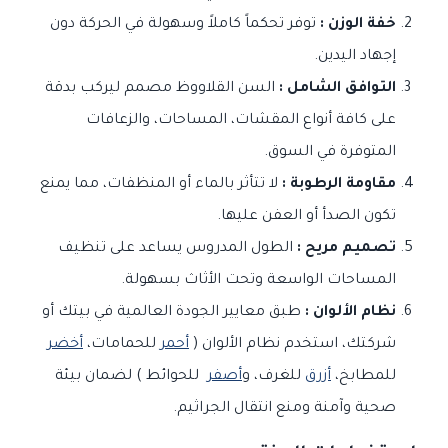
خفة الوزن :
توفر تحكماً كاملاً وسهولة في الحركة دون
إجهاد اليدين.
التوافق الشامل :
السن القلاووظ مصمم ليركب بدقة
على كافة أنواع المقشات، المساحات، والزعافات
المتوفرة في السوق.
مقاومة الرطوبة :
لا تتأثر بالماء أو المنظفات، مما يمنع
تكون الصدأ أو العفن عليها.
تصميم مريح :
الطول المدروس يساعد على تنظيف
المساحات الواسعة وتحت الأثاث بسهولة.
نظام الألوان :
طبق معايير الجودة العالمية في بيتك أو
شركتك، استخدم نظام الألوان (
أحمر
للحمامات،
أخضر
للمطابخ،
أزرق
للغرف، و
أصفر
للحوائط ) لضمان بيئة
صحية وآمنة ومنع انتقال الجراثيم.