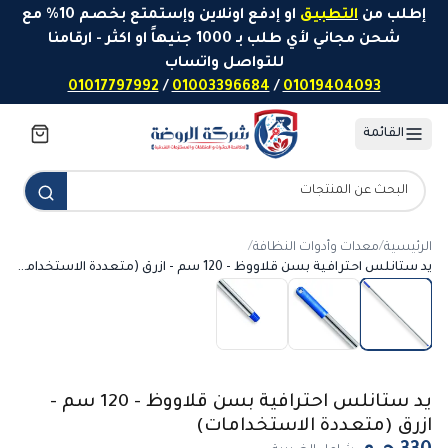
خطَّ إلى المحتوى
إطلب من
التطبيق
او إدفع اونلاين وإستمتع بخصم 10% مع
شحن مجاني لأي طلب بـ 1000 جنيهاً او اكثر - ارقامنا
للتواصل واتساب
01017797992
/
01003396684
/
01019404093
القائمة
الرئيسية
/
معدات وأدوات النظافة
/
يد ستانلس احترافية بسن قلاووظ - 120 سم - ازرق (متعددة الاستخدامات)
يد ستانلس احترافية بسن قلاووظ - 120 سم -
ازرق (متعددة الاستخدامات)