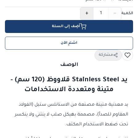
+
−
الكمية
أضِف إلى السلة
اشترِ الآن
مشاركة
الوصف
يد Stainless Steel قلاووظ (120 سم) -
متينة ومتعددة الاستخدامات
يد معدنية متينة مصنعة من الاستانلس ستيل (الفولاذ
المقاوم للصدأ)، مصممة بهيكل صلب لا ينثني ولا ينكسر
تحت ضغط الاستخدام المكثف.