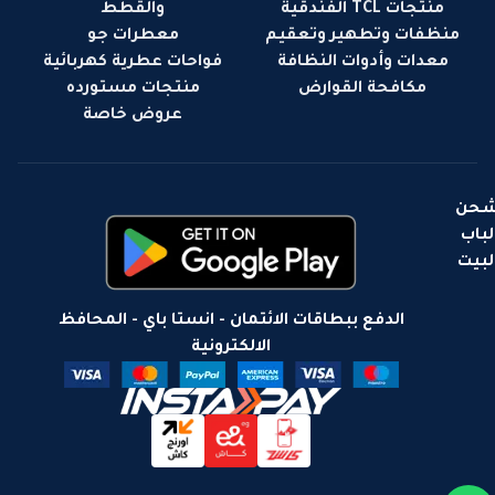
منتجات TCL الفندقية
والقطط
منظفات وتطهير وتعقيم
معطرات جو
معدات وأدوات النظافة
فواحات عطرية كهربائية
مكافحة القوارض
منتجات مستورده
عروض خاصة
حن
لباب
لبيت
الدفع ببطاقات الائتمان - انستا باي - المحافظ
الالكترونية