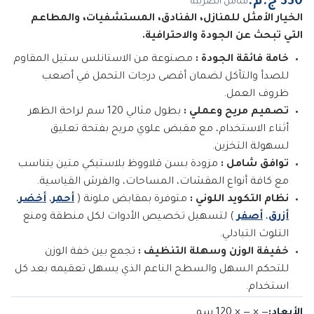
شامل الضريبة
الخيار الأمثل للمنازل، الفنادق، المستشفيات، والمطاعم
التي تبحث عن الجودة والاحترافية.
خامة فائقة الجودة :
مصنوعة من الاستانلس ستيل المقاوم
للصدأ والتآكل لضمان أقصى درجات التحمل في أصعب
ظروف العمل.
تصميم مريح وعملي :
بطول مثالي 120 سم لراحة الظهر
أثناء الاستخدام، مع مقبض علوي مريح بفتحة تعليق
لسهولة التخزين.
توافق شامل :
مزودة بسن قلاووظ بلاستيكي متين يتناسب
مع كافة أنواع المقشات، المساحات، والفرش القياسية.
نظام التكويد اللوني :
متوفرة بمقابض ملونة (
أحمر
،
أخضر
،
أزرق
،
أصفر
) لتسهيل تخصيص الأدوات لكل منطقة ومنع
التلوث التبادلي.
خفيفة الوزن وسهلة التنظيف :
تجمع بين خفة الوزن
للتحكم السهل والسطح الناعم الذي يسهل تعقيمه بعد كل
استخدام.
الأبعاد
:
— × — × 120
سم