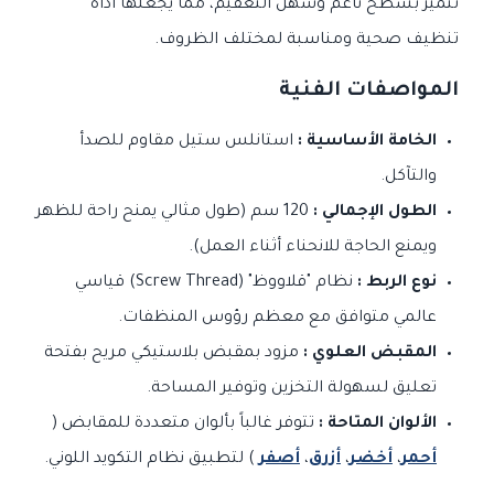
تتميز بسطح ناعم وسهل التعقيم، مما يجعلها أداة
تنظيف صحية ومناسبة لمختلف الظروف.
المواصفات الفنية
الخامة الأساسية :
استانلس ستيل مقاوم للصدأ
والتآكل.
الطول الإجمالي :
120 سم (طول مثالي يمنح راحة للظهر
ويمنع الحاجة للانحناء أثناء العمل).
نوع الربط :
نظام "قلاووظ" (Screw Thread) قياسي
عالمي متوافق مع معظم رؤوس المنظفات.
المقبض العلوي :
مزود بمقبض بلاستيكي مريح بفتحة
تعليق لسهولة التخزين وتوفير المساحة.
الألوان المتاحة :
تتوفر غالباً بألوان متعددة للمقابض (
أحمر
،
أخضر
،
أزرق
،
أصفر
) لتطبيق نظام التكويد اللوني.