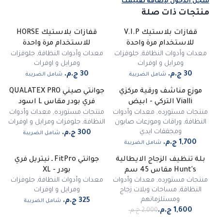
سجّل الدخول لإضافة تقييمك
منتجات ذات صلة
قفازات بلاستيك V.I.P
قفازات بلاستيك HORSE
للاستخدام مرة واحدة
للاستخدام مرة واحدة
معدات وأدوات النظافة
,
جلوفزات
معدات وأدوات النظافة
,
جلوفزات
ومرايل و اوفرات
ومرايل و اوفرات
شامل الضريبة
شامل الضريبة
موزع مناشف ورقية مركزي
جوانتي صيني QUALATEX PRO
Vialli التركي - ابيض
فري بودر مقاس L اسود
منتجات مستورده
,
معدات وأدوات
منتجات مستورده
,
معدات وأدوات
النظافة
,
وراقات وموزعات صابون
النظافة
,
جلوفزات ومرايل و اوفرات
ومجففات ايدي
شامل الضريبة
شامل الضريبة
بلة تنظيف الزجاج الايطالية
جوانتي FitPro ـ نيتريل فري
-
20
%
Hunt's مقاس 45 سم
بودر - XL
منتجات مستورده
,
معدات وأدوات
معدات وأدوات النظافة
,
جلوفزات
النظافة
,
مساحات وبلات زجاج
ومرايل و اوفرات
ومستلزماتهم
شامل الضريبة