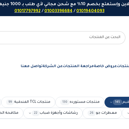
 مع شحن مجاني لأي طلب بـ 1000 جنيهاً او اكثر - ارقامنا للتواصل واتساب
01017797992
/
01003396684
/
01019404093
نتجات
عروض خاصة
مراجعة المنتجات
عن الشركة
تواصل معنا
قيم
منتجات مستورده
منتجات TCL الفندقية
99
130
145
معطرات جو
رشاشات وأجهزة ضباب
مكافحة الط
22
26