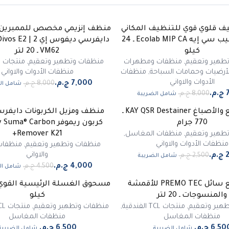
ف قلوي قوي للتنظيف المكاني
منظف إنزيمي مخصص للممبرين 
-
13
%
إيكولاب ميب سي إيه Ecolab MIP CA ـ 24
دايفرسي ديفوس إي 
مميز
كيلو
VM62 ـ 20 لتر
طهير وتعقيم
,
منظفات ومطهرات
منظفات وتطهير وتعقيم
,
منتجات 
أرضيات وحمامات السباحة
,
منظفات
منظفات الأدوات والاواني
الأدوات والاواني
شامل ال
شامل الضريبة
مزيل البقع والأصباغ KAY QSR Destainer ـ
منظف ومزيل الكربونات دايفر
-
11
%
770 جرام
كربون ريموفر ma® Carbon
مميز
طهير وتعقيم
,
منظفات المغاسل
,
Remover K21+
منظفات الأدوات والاواني
منظفات وتطهير وتعقيم
,
منظفات 
والاواني
شامل الضريبة
شامل ال
مزيل بقع سائل PREMO TEC للأقمشة
والمنسوجات ـ 20 لتر
كيلو
هير وتعقيم
,
منتجات TCL الفندقية
,
منظفات وتطهير وتعقيم
,
منتجات TCL الفندقية
منظفات المغاسل
منظفات المغاسل
شامل الضريبة
شامل الضريبة