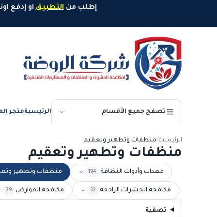
خطَّ إلى المحتوى
إطلب من
التطبيق
او إدفع اونلاين وإستمتع بخصم 10%
الرئيسية
متجر الم
تصفح جميع الأقسام
الرئيسية
/
منظفات وتطهير وتعقيم
منظفات وتطهير وتعقيم
معدات وأدوات النظافة
منظفات وتطهير وتع
194
مكافحة الحشرات الزاحفة
مكافحة القوارض
29
32
تصفية