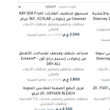
ترتيب حسب
والأغشية
مسحوق لتنظيف القلايات KAY QSR Fryer
-
17
%
2 | Diversey Divos E2
Cleanser من إيكولاب ECOLAB ـ 567 جرام
مميز
منظفات وتطهير وتعقيم
,
منظفات الأدوات
والاواني
مستورده
,
شامل الضريبة
ضريبة
سي سوما
مساعد شطف ومجفف لغسالات الأطباق
-
7
%
Diversey Su
من إيكولاب إستيم دراي-أول - Esteem®
مميز
DRY-ALL
الأدوات
منظفات وتطهير وتعقيم
,
منظفات الأدوات
والاواني
ضريبة
شامل الضريبة
مسحوق الغسلة الرئيسية القوي FGO1 ـ 20
مزيل البقع الصعبة للملابس الملونة
OXYGEN BLEACH ـ 20 كيلو
,
منظفات وتطهير وتعقيم
,
منتجات TCL الفندقية
,
منظفات المغاسل
شامل الضريبة