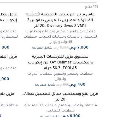
145 منتج
عامل مزيل الترسبات الحمضية لأغشية
عامل تنظي
-
13
%
-
13
%
الفلترة والممبرين دايفرسي ديفوس 2
مميز
مميز
Diversey Divos 2 VM13 ـ 20 لتر
منظفات وتطهير وتعقيم
,
منظفات ومطهرات
منظفات وت
للاسطح والأرضيات وحمامات السباحة
,
منظفات
للاسطح وال
الأدوات والاواني
شامل الضريبة
مسحوق مزيل للترسبات الجيرية
-
20
%
-
50
%
والتكلسات KAY Delimer من إيكولاب
مميز
مميز
منظفات وت
ECOLAB ـ 56.7 جرام
منظفات وتطهير وتعقيم
,
منظفات الأدوات
والاواني
شامل الضريبة
مزيل بقع ومستحلب سائل للغسيل Albax ـ
20 لتر
منظفات وتطهير وتعقيم
,
منتجات TCL الفندقية
,
منظفات وتط
منظفات المغاسل
شامل الضريبة