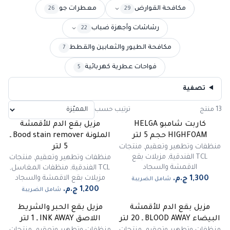
مكافحة القوارض
معطرات جو
26
29
رشاشات وأجهزة ضباب
22
مكافحة الطيور والثعابين والقطط
7
فواحات عطرية كهربائية
5
تصفية
13 منتج
ترتيب حسب
كاربت شامبو HELGA
مزيل بقع الدم للأقمشة
HIGHFOAM حجم 5 لتر
الملونة Bood stain remover ـ
منظفات وتطهير وتعقيم
,
منتجات
5 لتر
TCL الفندقية
,
مزيلات بقع
منظفات وتطهير وتعقيم
,
منتجات
الاقمشة والسجاد
TCL الفندقية
,
منظفات المغاسل
,
مزيلات بقع الاقمشة والسجاد
شامل الضريبة
شامل الضريبة
مزيل بقع الدم للأقمشة
مزيل بقع الحبر والشريط
البيضاء BLOOD AWAY ـ 20 لتر
اللاصق INK AWAY ـ 1 لتر