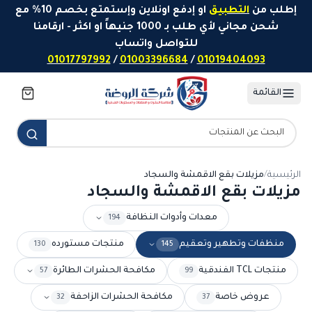
خطَّ إلى المحتوى
إطلب من
التطبيق
او إدفع اونلاين وإستمتع بخصم 10% مع
شحن مجاني لأي طلب بـ 1000 جنيهاً او اكثر - ارقامنا
للتواصل واتساب
01017797992
/
01003396684
/
01019404093
القائمة
الرئيسية
/
مزيلات بقع الاقمشة والسجاد
مزيلات بقع الاقمشة والسجاد
معدات وأدوات النظافة
194
منظفات وتطهير وتعقيم
منتجات مستورده
130
145
منتجات TCL الفندقية
مكافحة الحشرات الطائرة
57
99
عروض خاصة
مكافحة الحشرات الزاحفة
32
37