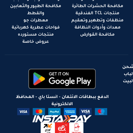
مكافحة الحشرات الطائرة
مكافحة الطيور والثعابين
منتجات TCL الفندقية
والقطط
منظفات وتطهير وتعقيم
معطرات جو
معدات وأدوات النظافة
فواحات عطرية كهربائية
مكافحة القوارض
منتجات مستورده
عروض خاصة
حن
لباب
لبيت
الدفع ببطاقات الائتمان - انستا باي - المحافظ
الالكترونية