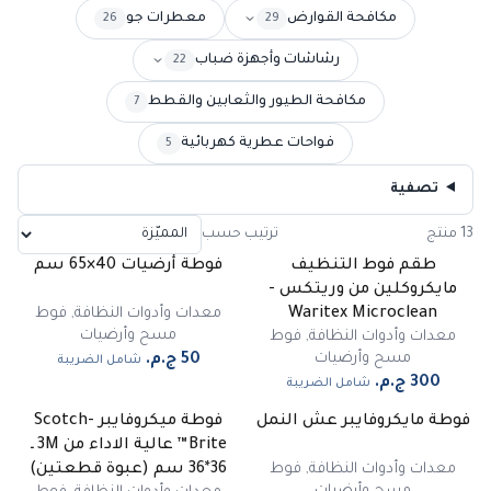
مكافحة القوارض
معطرات جو
26
29
رشاشات وأجهزة ضباب
22
مكافحة الطيور والثعابين والقطط
7
فواحات عطرية كهربائية
5
تصفية
13 منتج
ترتيب حسب
طقم فوط التنظيف
فوطة أرضيات 40×65 سم
مايكروكلين من وريتكس -
معدات وأدوات النظافة
,
فوط
Waritex Microclean
مسح وأرضيات
معدات وأدوات النظافة
,
فوط
مسح وأرضيات
شامل الضريبة
شامل الضريبة
فوطة مايكروفايبر عش النمل
فوطة ميكروفايبر Scotch-
-
56
%
Brite™ عالية الاداء من 3M ـ
مميز
معدات وأدوات النظافة
,
فوط
36*36 سم (عبوة قطعتين)