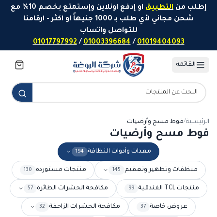
خطَّ إلى المحتوى
إطلب من
التطبيق
او إدفع اونلاين وإستمتع بخصم 10% مع
شحن مجاني لأي طلب بـ 1000 جنيهاً او اكثر - ارقامنا
للتواصل واتساب
01017797992
/
01003396684
/
01019404093
القائمة
الرئيسية
/
فوط مسح وأرضيات
فوط مسح وأرضيات
معدات وأدوات النظافة
194
منظفات وتطهير وتعقيم
منتجات مستورده
130
145
منتجات TCL الفندقية
مكافحة الحشرات الطائرة
57
99
عروض خاصة
مكافحة الحشرات الزاحفة
32
37