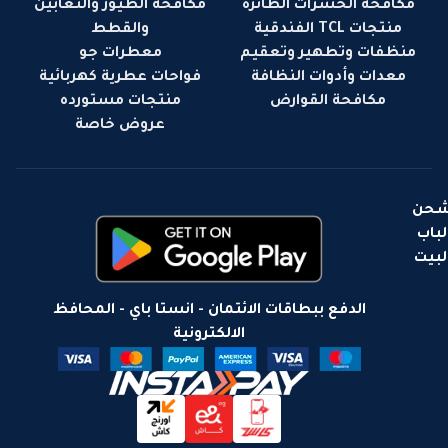
مكافحة الحشرات الطائرة
مكافحة الطيور والثعابين
منتجات TCL الفندقية
والقطط
منظفات وتطهير وتعقيم
معطرات جو
معدات وأدوات النظافة
فواحات عطرية كهربائية
مكافحة القوارض
منتجات مستورده
عروض خاصة
حن
لباب
لبيت
الدفع ببطاقات الائتمان - انستا باي - المحافظ
الالكترونية