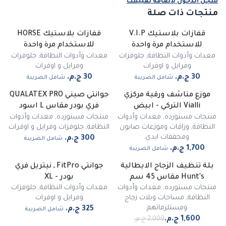
سجّل الدخول لإضافة تقييمك
منتجات ذات صلة
قفازات بلاستيك V.I.P
قفازات بلاستيك HORSE
للاستخدام مرة واحدة
للاستخدام مرة واحدة
معدات وأدوات النظافة
,
جلوفزات
معدات وأدوات النظافة
,
جلوفزات
ومرايل و اوفرات
ومرايل و اوفرات
شامل الضريبة
شامل الضريبة
موزع مناشف ورقية مركزي
جوانتي صيني QUALATEX PRO
Vialli التركي - ابيض
فري بودر مقاس L اسود
منتجات مستورده
,
معدات وأدوات
منتجات مستورده
,
معدات وأدوات
النظافة
,
وراقات وموزعات صابون
النظافة
,
جلوفزات ومرايل و اوفرات
ومجففات ايدي
شامل الضريبة
شامل الضريبة
بلة تنظيف الزجاج الايطالية
جوانتي FitPro ـ نيتريل فري
-
20
%
Hunt's مقاس 45 سم
بودر - XL
منتجات مستورده
,
معدات وأدوات
معدات وأدوات النظافة
,
جلوفزات
النظافة
,
مساحات وبلات زجاج
ومرايل و اوفرات
ومستلزماتهم
شامل الضريبة