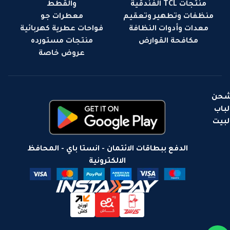
منتجات TCL الفندقية
والقطط
منظفات وتطهير وتعقيم
معطرات جو
معدات وأدوات النظافة
فواحات عطرية كهربائية
مكافحة القوارض
منتجات مستورده
عروض خاصة
حن
لباب
لبيت
الدفع ببطاقات الائتمان - انستا باي - المحافظ
الالكترونية