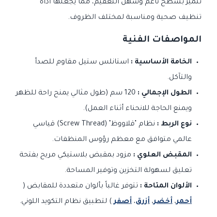
تتميز بسطح ناعم وسهل التعقيم، مما يجعلها أداة
تنظيف صحية ومناسبة لمختلف الظروف.
المواصفات الفنية
الخامة الأساسية :
استانلس ستيل مقاوم للصدأ
والتآكل.
الطول الإجمالي :
120 سم (طول مثالي يمنح راحة للظهر
ويمنع الحاجة للانحناء أثناء العمل).
نوع الربط :
نظام "قلاووظ" (Screw Thread) قياسي
عالمي متوافق مع معظم رؤوس المنظفات.
المقبض العلوي :
مزود بمقبض بلاستيكي مريح بفتحة
تعليق لسهولة التخزين وتوفير المساحة.
الألوان المتاحة :
تتوفر غالباً بألوان متعددة للمقابض (
أحمر
،
أخضر
،
أزرق
،
أصفر
) لتطبيق نظام التكويد اللوني.