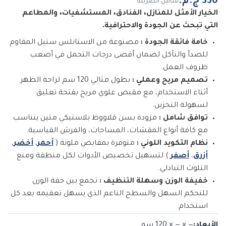
شامل الضريبة
الخيار الأمثل للمنازل، الفنادق، المستشفيات، والمطاعم
التي تبحث عن الجودة والاحترافية.
خامة فائقة الجودة :
مصنوعة من الاستانلس ستيل المقاوم
للصدأ والتآكل لضمان أقصى درجات التحمل في أصعب
ظروف العمل.
تصميم مريح وعملي :
بطول مثالي 120 سم لراحة الظهر
أثناء الاستخدام، مع مقبض علوي مريح بفتحة تعليق
لسهولة التخزين.
توافق شامل :
مزودة بسن قلاووظ بلاستيكي متين يتناسب
مع كافة أنواع المقشات، المساحات، والفرش القياسية.
نظام التكويد اللوني :
متوفرة بمقابض ملونة (
أحمر
،
أخضر
،
أزرق
،
أصفر
) لتسهيل تخصيص الأدوات لكل منطقة ومنع
التلوث التبادلي.
خفيفة الوزن وسهلة التنظيف :
تجمع بين خفة الوزن
للتحكم السهل والسطح الناعم الذي يسهل تعقيمه بعد كل
استخدام.
الأبعاد
:
— × — × 120
سم