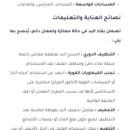
المساحات الواسعة :
المساجد، المدارس، والقاعات.
نصائح العناية والتعليمات
لضمان بقاء اليد في حالة ممتازة ولمعان دائم، يُنصح بما
يلي :
التنظيف الدوري :
امسح اليد بقطعة قماش ناعمة
مبللة بماء دافئ ومنظف خفيف بعد الاستخدام.
تجنب الكيماويات القوية :
ابتعد عن استخدام "مياه النار"
أو المبيضات القوية (الكلور المركز) مباشرة على
الاستانلس لأنها قد تسبب اصفرار المعدن أو تلف
الطبقة الواقية.
التجفيف :
يفضل تجفيف اليد بفوطة قطنية بعد
التنظيف لمنع تكون بقع الماء أو بصمات الأصابع.
التلميع :
يمكن استخدام القليل من الخل الأبيض أو زيت