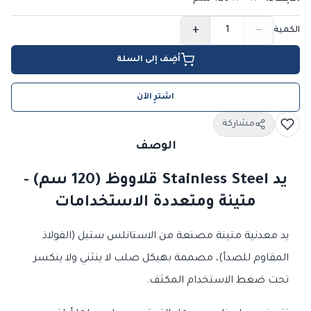
+
−
الكمية
أضِف إلى السلة
اشترِ الآن
مشاركة
الوصف
يد Stainless Steel قلاووظ (120 سم) -
متينة ومتعددة الاستخدامات
يد معدنية متينة مصنعة من الاستانلس ستيل (الفولاذ
المقاوم للصدأ)، مصممة بهيكل صلب لا ينثني ولا ينكسر
تحت ضغط الاستخدام المكثف.