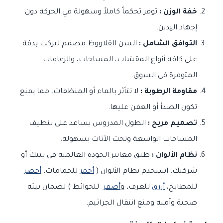
خفة الوزن :
توفر تحكماً كاملاً وسهولة في الحركة دون
إجهاد اليدين.
التوافق الشامل :
السن القلاووظ مصمم ليركب بدقة
على كافة أنواع المقشات، المساحات، والزعافات
المتوفرة في السوق.
مقاومة الرطوبة :
لا تتأثر بالماء أو المنظفات، مما يمنع
تكون الصدأ أو العفن عليها.
تصميم مريح :
الطول المدروس يساعد على تنظيف
المساحات الواسعة وتحت الأثاث بسهولة.
نظام الألوان :
طبق معايير الجودة العالمية في بيتك أو
شركتك، استخدم نظام الألوان (
أحمر
للحمامات،
أخضر
للمطابخ،
أزرق
للغرف، و
أصفر
للحوائط ) لضمان بيئة
صحية وآمنة ومنع انتقال الجراثيم.