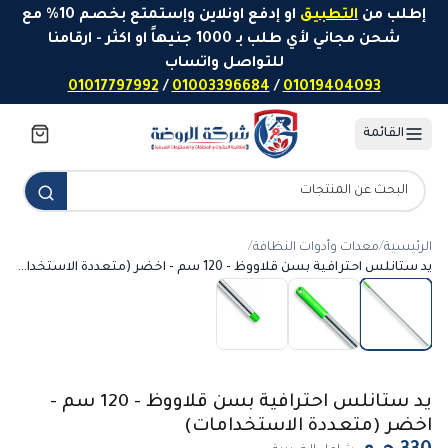
خطَّ إلى المحتوى
إطلب من
التطبيق
او إدفع اونلاين وإستمتع بخصم 10% مع
شحن مجاني لأي طلب بـ 1000 جنيهاً او اكثر - ارقامنا
للتواصل واتساب
01017797992
/
01003396684
/
01019404093
القائمة
الرئيسية
/
معدات وأدوات النظافة
/
يد ستانلس احترافية بسن قلاووظ - 120 سم - اخضر (متعددة الاستخدامات)
يد ستانلس احترافية بسن قلاووظ - 120 سم -
اخضر (متعددة الاستخدامات)