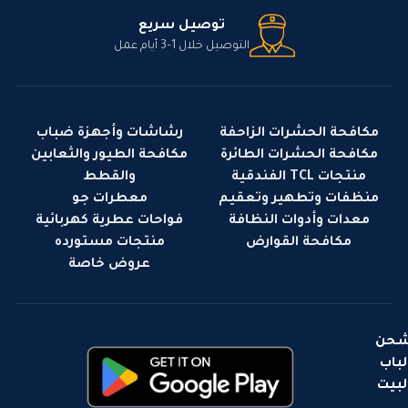
توصيل سريع
التوصيل خلال 1–3 أيام عمل
مكافحة الحشرات الزاحفة
رشاشات وأجهزة ضباب
مكافحة الحشرات الطائرة
مكافحة الطيور والثعابين
منتجات TCL الفندقية
والقطط
منظفات وتطهير وتعقيم
معطرات جو
معدات وأدوات النظافة
فواحات عطرية كهربائية
مكافحة القوارض
منتجات مستورده
عروض خاصة
حن
لباب
لبيت