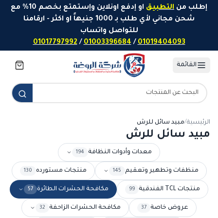
خطَّ إلى المحتوى
إطلب من
التطبيق
او إدفع اونلاين وإستمتع بخصم 10% مع
شحن مجاني لأي طلب بـ 1000 جنيهاً او اكثر - ارقامنا
للتواصل واتساب
01017797992
/
01003396684
/
01019404093
القائمة
الرئيسية
/
مبيد سائل للرش
مبيد سائل للرش
معدات وأدوات النظافة
194
منظفات وتطهير وتعقيم
منتجات مستورده
130
145
منتجات TCL الفندقية
مكافحة الحشرات الطائرة
57
99
عروض خاصة
مكافحة الحشرات الزاحفة
32
37