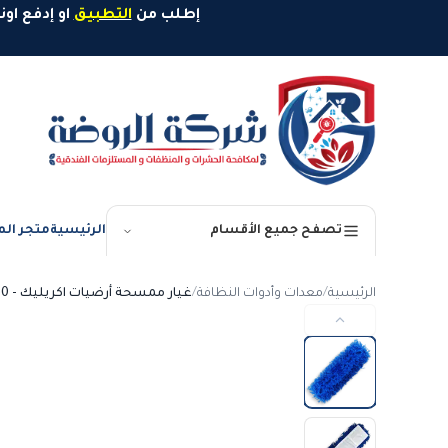
خطَّ إلى المحتوى
إطلب من
التطبيق
او إدفع اونلاين وإستمتع بخصم 10%
الرئيسية
متجر الم
تصفح جميع الأقسام
الرئيسية
/
معدات وأدوات النظافة
/
غيار ممسحة أرضيات اكريليك - 60 سم