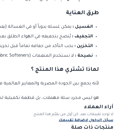
طرق العناية
الغسيل :
يمكن غسله يدوياً أو في الغسالة (
التجفيف :
يُنصح بتجفيفه في الهواء الطلق بعي
التخزين :
يجب التأكد من جفافه تماماً قبل تخزينه 
نصيحة :
لا تستخدم المنعمات (Fabric Softeners) لأنها قد تقلل من قدرة الخيوط على امتصاص الماء.
لماذا تشتري هذا المنتج ؟
لأنه يجمع بين الجودة المصرية والمعايير العالمية ف
هو ليس مجرد سلة مهملات، بل قطعة تكميلية لديك
آراء العملاء
لا توجد تقييمات بعد. كن أول من يقيّم هذا المنتج.
سجّل الدخول لإضافة تقييمك
منتجات ذات صلة