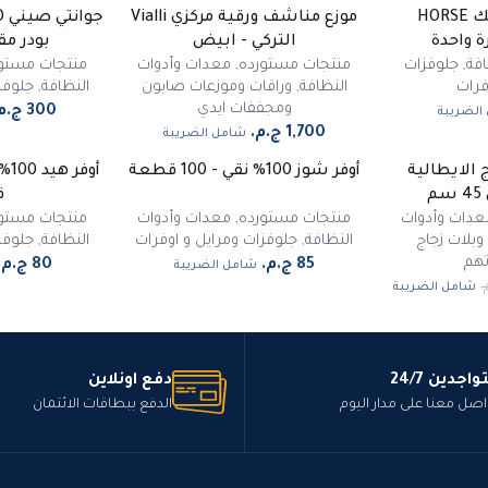
قفازات بلاستيك HORSE
موزع مناشف ورقية مركزي Vialli
ة واحدة
التركي - ابيض
بودر مقاس 
فة
,
جلوفزات
منتجات مستورده
,
معدات وأدوات
منتجات مستو
فرات
النظافة
,
وراقات وموزعات صابون
النظافة
,
جلوفز
ومجففات ايدي
الضريبة
شامل الضريبة
 الايطالية
أوفر شوز 100% نقي - 100 قطعة
ق
عدات وأدوات
منتجات مستورده
,
معدات وأدوات
منتجات مستو
بلات زجاج
النظافة
,
جلوفزات ومرايل و اوفرات
النظافة
,
جلوفز
هم
شامل الضريبة
شامل الضريبة
واجدين 24/7
دفع اونلاين
اصل معنا على مدار اليوم
الدفع ببطاقات الائتمان