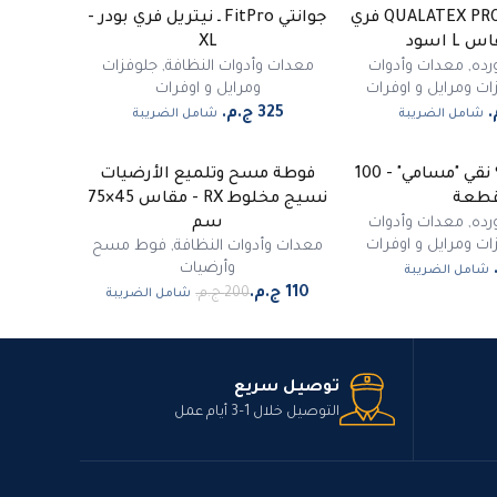
جوانتي صيني QUALATEX PRO فري
جوانتي FitPro ـ نيتريل فري بودر -
L اسود
XL
رده
,
معدات وأدوات
معدات وأدوات النظافة
,
جلوفزات
ات ومرايل و اوفرات
ومرايل و اوفرات
شامل الضريبة
شامل الضريبة
أوفر هيد 100% نقي "مسامي" - 100
فوطة مسح وتلميع الأرضيات
-
45
%
طعة
نسيج مخلوط RX - مقاس 45×75
مميز
رده
,
معدات وأدوات
سم
ات ومرايل و اوفرات
معدات وأدوات النظافة
,
فوط مسح
وأرضيات
شامل الضريبة
شامل الضريبة
توصيل سريع
التوصيل خلال 1–3 أيام عمل