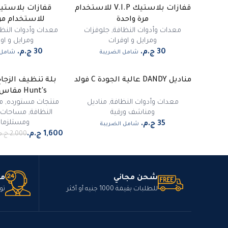
قفازات بلاستيك V.I.P للاستخدام
مرة واحدة
للاستخدام مر
معدات وأدوات النظافة
,
جلوفزات
معدات وأدوات النظا
ومرايل و اوفرات
ومرايل و او
شامل الضريبة
شامل 
مناديل DANDY عالية الجودة C فولد
بلة تنظيف الزجاج
-
20
%
Hunt's مقاس 45 سم
مميز
معدات وأدوات النظافة
,
مناديل
منتجات مستورده
,
م
ومناشف ورقية
النظافة
,
مساحات و
ومستلزمات
شامل الضريبة
شحن مجاني
مت
للطلبات بقيمة 1000 جنيه أو أكثر
تو