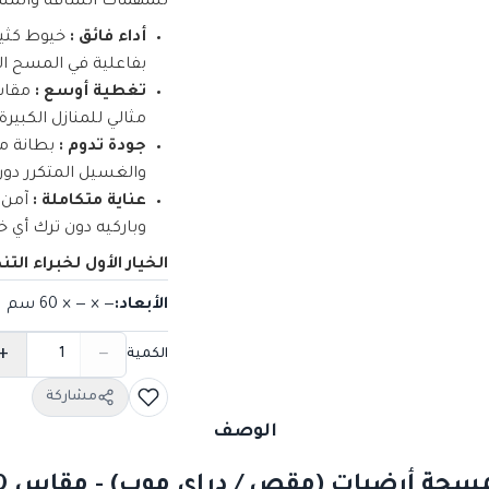
للمهمات الشاقة والمس
أداء فائق :
خيوط كثيف
بفاعلية في المسح ال
تغطية أوسع :
مثالي للمنازل الكبيرة
جودة تدوم :
بطانة مد
والغسيل المتكرر دون
عناية متكاملة :
آمن ت
وباركيه دون ترك أي 
الخيار الأول لخبراء ال
الأبعاد
:
— × — × 60
سم
+
−
الكمية
مشاركة
الوصف
سحة أرضيات (مقص / دراي موب) - مقاس 60 سم