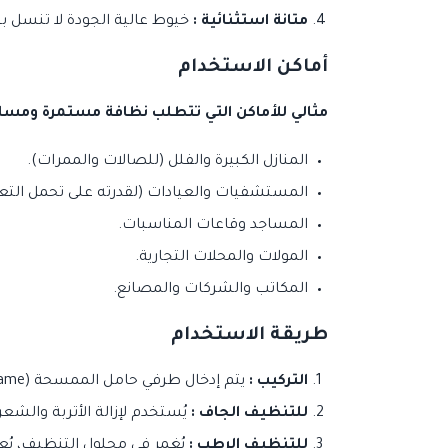
متانة استثنائية :
خيوط عالية الجودة لا تنسل ب
أماكن الاستخدام
مثالي للأماكن التي تتطلب نظافة مستمرة ومساح
المنازل الكبيرة والفلل (للصالات والممرات).
المستشفيات والعيادات (لقدرته على تحمل التع
المساجد وقاعات المناسبات.
المولات والمحلات التجارية.
المكاتب والشركات والمصانع.
طريقة الاستخدام
التركيب :
يتم إدخال طرفي حامل الممسحة (Frame) داخل الجيوب البيضاء الموجودة في ظهر الغيار.
للتنظيف الجاف :
يُستخدم لإزالة الأتربة والشع
للتنظيف الرطب :
يُغمر في محلول التنظيف، يُعصر جيداً، ثم يتم المسح 