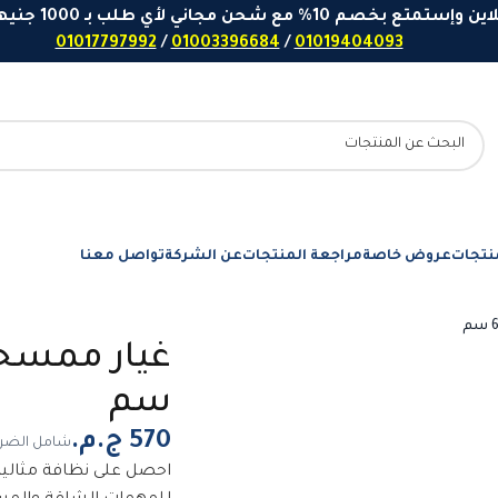
 مع شحن مجاني لأي طلب بـ 1000 جنيهاً او اكثر - ارقامنا للتواصل واتساب
01017797992
/
01003396684
/
01019404093
نتجات
عروض خاصة
مراجعة المنتجات
عن الشركة
تواصل معنا
سم
شامل الضري
احصل على نظافة مثالي