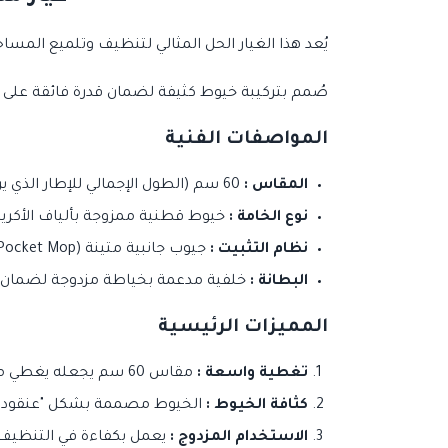
يُعد هذا الغيار الحل المثالي لتنظيف وتلميع المسا
صُمم بتركيبة خيوط كثيفة لضمان قدرة فائقة على ام
المواصفات الفنية
المقاس :
60 سم (الطول الإجمالي للإطار الذي يركب عليه).
نوع الخامة :
خيوط قطنية ممزوجة بألياف الأكريل
نظام التثبيت :
جيوب جانبية متينة (Pocket Mop) لسهولة التركيب والفك على الحوامل المعدنية أو البلاستيكية.
البطانة :
خلفية مدعمة بخياطة مزدوجة لضمان ع
المميزات الرئيسية
تغطية واسعة :
مقاس 60 سم يجعله يغطي مساحة كبيرة في المسحة الواحدة، مما يوفر 50% من وقت التنظيف مقارنة بالمساحات التقليدية.
كثافة الخيوط :
الخيوط مصممة بشكل "عنقودي" 
الاستخدام المزدوج :
يعمل بكفاءة في التنظيف 