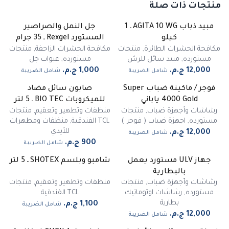
منتجات ذات صلة
مبيد ذباب AGITA 10 WG ـ 1
جل النمل والصراصير
غير متوفر
كيلو
المستورد Rexgel ـ 35 جرام
مكافحة الحشرات الطائرة
,
منتجات
مكافحة الحشرات الزاحفة
,
منتجات
مستورده
,
مبيد سائل للرش
مستورده
,
عبوات جل
شامل الضريبة
شامل الضريبة
فوجر / ماكينة ضباب Super
صابون سائل مضاد
غير متوفر
4000 Gold ياباني
للميكروبات BIO TEC ـ 5 لتر
رشاشات وأجهزة ضباب
,
منتجات
منظفات وتطهير وتعقيم
,
منتجات
مستورده
,
اجهزة ضباب ( فوجر )
TCL الفندقية
,
منظفات ومطهرات
للأيدي
شامل الضريبة
شامل الضريبة
جهاز ULV مستورد يعمل
شامبو وبلسم SHOTEX ـ 5 لتر
غير متوفر
بالبطارية
رشاشات وأجهزة ضباب
,
منتجات
منظفات وتطهير وتعقيم
,
منتجات
مستورده
,
رشاشات اوتوماتيك
TCL الفندقية
بطارية
شامل الضريبة
شامل الضريبة