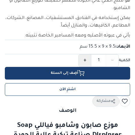
هو منتج أصلي عالي الجودة مصمم خصيصًا لتوزيع الصابون أو
الشامبو.
يمكن إستخدامه في الفنادق، المستشفيات، المصانع، الشركات،
المطاعم، الكافيهات، والمنازل أيضاً.
يأتي في عبوته الأصليه ومعه المسامير الخاصة تثبيته.
الأبعاد
:
9.5 × 9 × 15.5
سم
+
−
الكمية
أضِف إلى السلة
اشترِ الآن
مشاركة
الوصف
موزع صابون وشامبو فياللي Soap