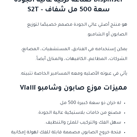
Dispinser صناعة تركية عالية الجودة
سعة 500 مل شفاف - S2T
هو منتج أصلي عالي الجودة مصمم خصيصًا لتوزيع
الصابون أو الشامبو.
يمكن إستخدامه في الفنادق، المستشفيات، المصانع،
الشركات، المطاعم، الكافيهات، والمنازل أيضاً.
يأتي في عبوته الأصليه ومعه المسامير الخاصة تثبيته.
مميزات موزع صابون وشامبو Vialli
له خزان ذو سعة كبيرة 500 مل.
مصنع من خامات بلاستيكية عالية الجودة.
سهل الفك والتركيب للملئ والتنظيف.
فتحة خروج الصابون مصممة قابلة للفك لهولة إمكانية