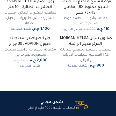
فوطة مسح وتلميع الأرضيات
رول لاصق CHEILA لمكافحة
-
45
%
نسيج مخلوط RX - مقاس
الحشرات الطائرة - 10 متر
مميز
مكافحة الحشرات الطائرة
,
منتجات
45×75 سم
مستورده
,
شرائط ورولات وحبال
معدات وأدوات النظافة
,
فوط
لاصقة
مسح وأرضيات
شامل الضريبة
شامل الضريبة
صابون سائل MORGAN HELGA
جل الصراصير سينجنتا
-
9
%
المركز عديم الرائحة
أدفيون ADVION ـ 30 جرام
مميز
منظفات وتطهير وتعقيم
,
منتجات
مكافحة الحشرات الزاحفة
,
منتجات
TCL الفندقية
,
منظفات الأدوات
مستورده
,
عبوات جل
والاواني
شامل الضريبة
شامل الضريبة
شحن مجاني
للطلبات بقيمة 1000 جنيه أو أكثر