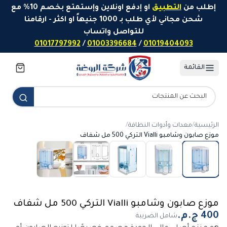
خطَّ إلى المحتوى
إطلب من
التطبيق
او إدفع اونلاين وإستمتع بخصم 10% مع
شحن مجاني لأي طلب بـ 1000 جنيهاً او اكثر - ارقامنا
للتواصل واتساب
01017797992
/
01003396684
/
01019404093
القائمة
الرئيسية
/
معدات وأدوات النظافة
/
موزع صابون وشامبو Vialli التركي 500 مل شفاف
موزع صابون وشامبو Vialli التركي 500 مل شفاف
شامل الضريبة