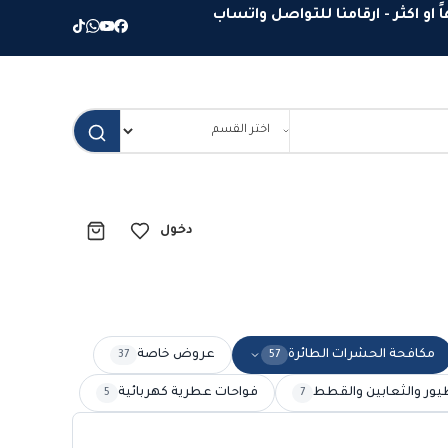
دخول
مكافحة الحشرات الطائرة
عروض خاصة
37
57
يور والثعابين والقطط
فواحات عطرية كهربائية
5
7