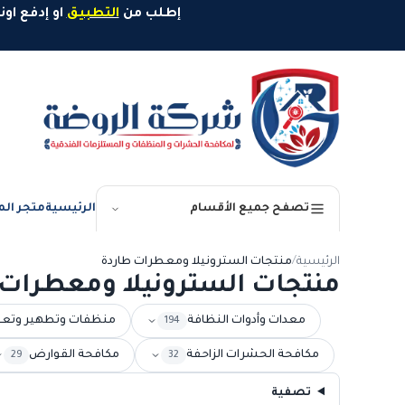
خطَّ إلى المحتوى
إطلب من
التطبيق
او إدفع اونلاين وإستمتع بخصم 10%
الرئيسية
متجر الم
تصفح جميع الأقسام
الرئيسية
/
منتجات السترونيلا ومعطرات طاردة
منتجات السترونيلا ومعطرات 
معدات وأدوات النظافة
منظفات وتطهير وتع
194
مكافحة الحشرات الزاحفة
مكافحة القوارض
29
32
تصفية