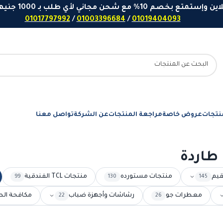
 مع شحن مجاني لأي طلب بـ 1000 جنيهاً او اكثر - ارقامنا للتواصل واتساب
01017797992
/
01003396684
/
01019404093
نتجات
عروض خاصة
مراجعة المنتجات
عن الشركة
تواصل معنا
طاردة
قيم
منتجات مستورده
منتجات TCL الفندقية
99
130
145
معطرات جو
رشاشات وأجهزة ضباب
مكافحة الط
22
26