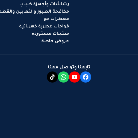
رشاشات وأجهزة ضباب
مكافحة الطيور والثعابين والقط
معطرات جو
فواحات عطرية كهربائية
منتجات مستورده
عروض خاصة
تابعنا وتواصل معنا