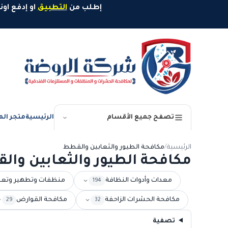
خطَّ إلى المحتوى
إطلب من
التطبيق
او إدفع اونلاين وإستمتع بخصم 10%
الرئيسية
متجر الم
تصفح جميع الأقسام
الرئيسية
/
مكافحة الطيور والثعابين والقطط
مكافحة الطيور والثعابين وا
معدات وأدوات النظافة
منظفات وتطهير وتع
194
مكافحة الحشرات الزاحفة
مكافحة القوارض
29
32
تصفية