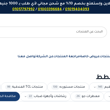
 مع شحن مجاني لأي طلب بـ 1000 جنيهاً او اكثر - ارقامنا للتواصل واتساب
01017797992
/
01003396684
/
01019404093
نتجات
عروض خاصة
مراجعة المنتجات
عن الشركة
تواصل معنا
لقطط
قيم
منتجات مستورده
منتجات TCL الفندقية
99
130
145
معطرات جو
رشاشات وأجهزة ضباب
مكافحة الط
22
26