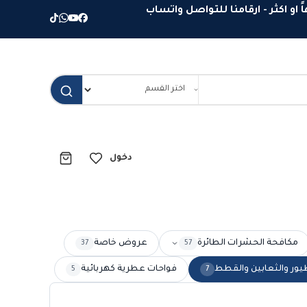
دخول
مكافحة الحشرات الطائرة
عروض خاصة
37
57
يور والثعابين والقطط
فواحات عطرية كهربائية
5
7