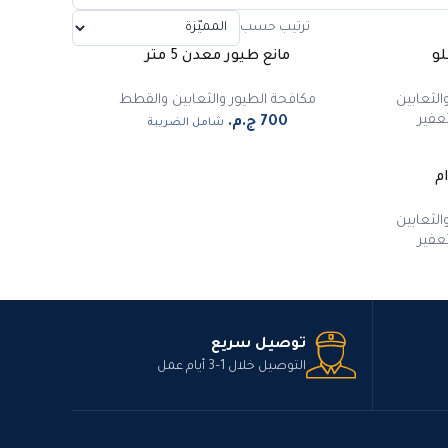
ترتيب حسب
مانع طيور معدن 5 متر
الثعابين
مكافحة الطيور والثعابين والقطط
عفير
شامل الضريبة
الثعابين
عفير
توصيل سريع
التوصيل خلال 1–3 أيام عمل