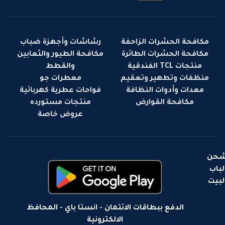
مكافحة الحشرات الزاحفة
رشاشات وأجهزة ضباب
مكافحة الحشرات الطائرة
مكافحة الطيور والثعابين
منتجات TCL الفندقية
والقطط
منظفات وتطهير وتعقيم
معطرات جو
معدات وأدوات النظافة
فواحات عطرية كهربائية
مكافحة القوارض
منتجات مستورده
عروض خاصة
حن
لباب
لبيت
الدفع ببطاقات الائتمان - انستا باي - المحافظ
الالكترونية