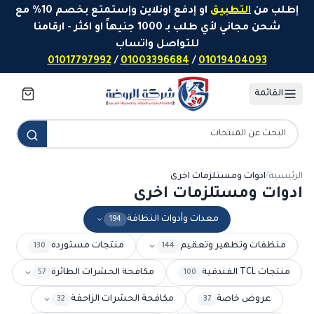
خطَّ إلى المحتوى
إطلب من
التطبيق
او إدفع اونلاين وإستمتع بخصم 10% مع
شحن مجاني لأي طلب بـ 1000 جنيهاً او اكثر - ارقامنا
للتواصل واتساب
01017797992
/
01003396684
/
01019404093
القائمة
الرئيسية
/
ادوات ومستلزمات اخرى
ادوات ومستلزمات اخرى
معدات وأدوات النظافة
194
منظفات وتطهير وتعقيم
منتجات مستورده
130
144
منتجات TCL الفندقية
مكافحة الحشرات الطائرة
57
100
عروض خاصة
مكافحة الحشرات الزاحفة
32
37