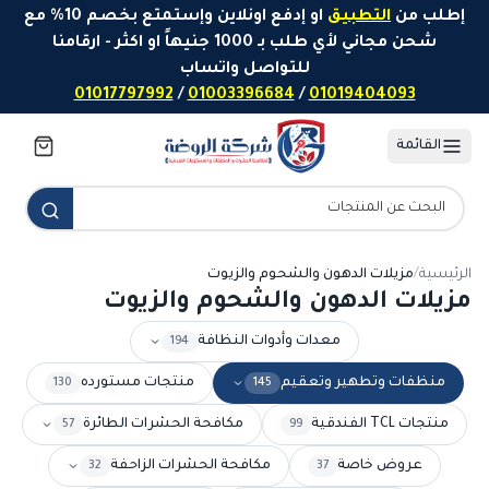
خطَّ إلى المحتوى
إطلب من
التطبيق
او إدفع اونلاين وإستمتع بخصم 10% مع
شحن مجاني لأي طلب بـ 1000 جنيهاً او اكثر - ارقامنا
للتواصل واتساب
01017797992
/
01003396684
/
01019404093
القائمة
الرئيسية
/
مزيلات الدهون والشحوم والزيوت
مزيلات الدهون والشحوم والزيوت
معدات وأدوات النظافة
194
منظفات وتطهير وتعقيم
منتجات مستورده
130
145
منتجات TCL الفندقية
مكافحة الحشرات الطائرة
57
99
عروض خاصة
مكافحة الحشرات الزاحفة
32
37