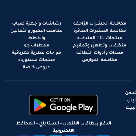
مكافحة الحشرات الزاحفة
رشاشات وأجهزة ضباب
مكافحة الحشرات الطائرة
مكافحة الطيور والثعابين
منتجات TCL الفندقية
والقطط
منظفات وتطهير وتعقيم
معطرات جو
معدات وأدوات النظافة
فواحات عطرية كهربائية
مكافحة القوارض
منتجات مستورده
عروض خاصة
حن
لباب
لبيت
الدفع ببطاقات الائتمان - انستا باي - المحافظ
الالكترونية