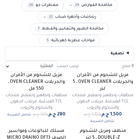
مكافحة القوارض
معطرات جو
26
29
رشاشات وأجهزة ضباب
22
مكافحة الطيور والثعابين والقطط
7
فواحات عطرية كهربائية
5
تصفية
8 منتج
ترتيب حسب
مزيل للشحوم من الأفران
مزيل للشحوم من الأفران
-
13
%
-
14
%
والجريلات OVEN CLEANER ـ 5
والجريلات OVEN CLEANER ـ
لتر
550 مل
منظفات وتطهير وتعقيم
,
منتجات
منظفات وتطهير وتعقيم
,
منتجات
TCL الفندقية
,
مزيلات الدهون
TCL الفندقية
,
مزيلات الدهون
والشحوم والزيوت
والشحوم والزيوت
شامل الضريبة
شامل الضريبة
منظف ومزيل للشحوم
مسلك للبالوعات ومواسير
غير متوفر
-
20
%
DOUBLE-Z ـ 5 لتر
الصرف MICRO DRAINO DF13