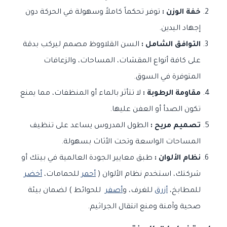
خفة الوزن :
توفر تحكماً كاملاً وسهولة في الحركة دون
إجهاد اليدين.
التوافق الشامل :
السن القلاووظ مصمم ليركب بدقة
على كافة أنواع المقشات، المساحات، والزعافات
المتوفرة في السوق.
مقاومة الرطوبة :
لا تتأثر بالماء أو المنظفات، مما يمنع
تكون الصدأ أو العفن عليها.
تصميم مريح :
الطول المدروس يساعد على تنظيف
المساحات الواسعة وتحت الأثاث بسهولة.
نظام الألوان :
طبق معايير الجودة العالمية في بيتك أو
شركتك، استخدم نظام الألوان (
أحمر
للحمامات،
أخضر
للمطابخ،
أزرق
للغرف، و
أصفر
للحوائط ) لضمان بيئة
صحية وآمنة ومنع انتقال الجراثيم.