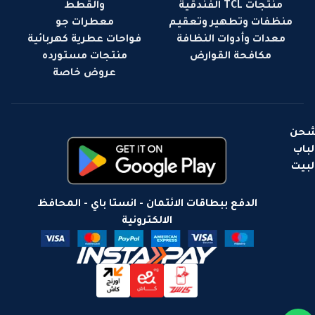
منتجات TCL الفندقية
والقطط
منظفات وتطهير وتعقيم
معطرات جو
معدات وأدوات النظافة
فواحات عطرية كهربائية
مكافحة القوارض
منتجات مستورده
عروض خاصة
حن
لباب
لبيت
الدفع ببطاقات الائتمان - انستا باي - المحافظ
الالكترونية