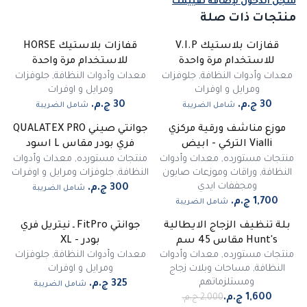
سجّل الدخول لإضافة تقييمك
منتجات ذات صلة
قفازات بلاستيك V.I.P
قفازات بلاستيك HORSE
للاستخدام مرة واحدة
للاستخدام مرة واحدة
معدات وأدوات النظافة
,
جلوفزات
معدات وأدوات النظافة
,
جلوفزات
ومرايل و اوفرات
ومرايل و اوفرات
شامل الضريبة
شامل الضريبة
موزع مناشف ورقية مركزي
جوانتي صيني QUALATEX PRO
Vialli التركي - ابيض
فري بودر مقاس L اسود
منتجات مستورده
,
معدات وأدوات
منتجات مستورده
,
معدات وأدوات
النظافة
,
وراقات وموزعات صابون
النظافة
,
جلوفزات ومرايل و اوفرات
ومجففات ايدي
شامل الضريبة
شامل الضريبة
بلة تنظيف الزجاج الايطالية
جوانتي FitPro ـ نيتريل فري
-
20
%
Hunt's مقاس 45 سم
بودر - XL
منتجات مستورده
,
معدات وأدوات
معدات وأدوات النظافة
,
جلوفزات
النظافة
,
مساحات وبلات زجاج
ومرايل و اوفرات
ومستلزماتهم
شامل الضريبة