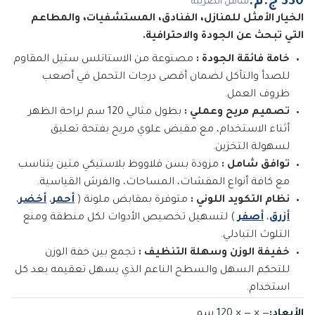
شامل الضريبة
الخيار الأمثل للمنازل، الفنادق، المستشفيات، والمطاعم
التي تبحث عن الجودة والاحترافية.
خامة فائقة الجودة :
مصنوعة من الاستانلس ستيل المقاوم
للصدأ والتآكل لضمان أقصى درجات التحمل في أصعب
ظروف العمل.
تصميم مريح وعملي :
بطول مثالي 120 سم لراحة الظهر
أثناء الاستخدام، مع مقبض علوي مريح بفتحة تعليق
لسهولة التخزين.
توافق شامل :
مزودة بسن قلاووظ بلاستيكي متين يتناسب
مع كافة أنواع المقشات، المساحات، والفرش القياسية.
نظام التكويد اللوني :
متوفرة بمقابض ملونة (
أحمر
،
أخضر
،
أزرق
،
أصفر
) لتسهيل تخصيص الأدوات لكل منطقة ومنع
التلوث التبادلي.
خفيفة الوزن وسهلة التنظيف :
تجمع بين خفة الوزن
للتحكم السهل والسطح الناعم الذي يسهل تعقيمه بعد كل
استخدام.
الأبعاد
:
— × — × 120
سم