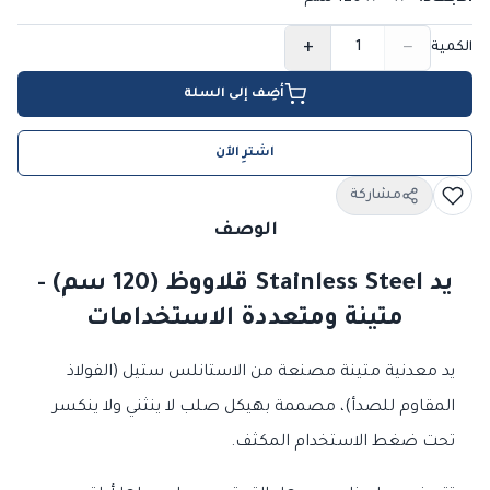
+
−
الكمية
أضِف إلى السلة
اشترِ الآن
مشاركة
الوصف
يد Stainless Steel قلاووظ (120 سم) -
متينة ومتعددة الاستخدامات
يد معدنية متينة مصنعة من الاستانلس ستيل (الفولاذ
المقاوم للصدأ)، مصممة بهيكل صلب لا ينثني ولا ينكسر
تحت ضغط الاستخدام المكثف.