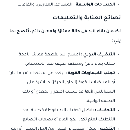
المساحات الواسعة :
المساجد، المدارس، والقاعات.
نصائح العناية والتعليمات
لضمان بقاء اليد في حالة ممتازة ولمعان دائم، يُنصح بما
يلي :
التنظيف الدوري :
امسح اليد بقطعة قماش ناعمة
مبللة بماء دافئ ومنظف خفيف بعد الاستخدام.
تجنب الكيماويات القوية :
ابتعد عن استخدام "مياه النار"
أو المبيضات القوية (الكلور المركز) مباشرة على
الاستانلس لأنها قد تسبب اصفرار المعدن أو تلف
الطبقة الواقية.
التجفيف :
يفضل تجفيف اليد بفوطة قطنية بعد
التنظيف لمنع تكون بقع الماء أو بصمات الأصابع.
التلميع :
يمكن استخدام القليل من الخل الأبيض أو زيت