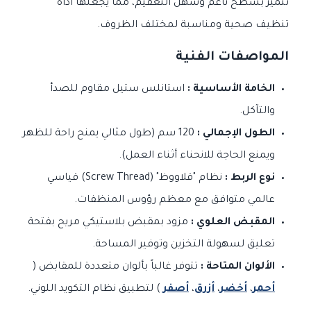
تتميز بسطح ناعم وسهل التعقيم، مما يجعلها أداة
تنظيف صحية ومناسبة لمختلف الظروف.
المواصفات الفنية
الخامة الأساسية :
استانلس ستيل مقاوم للصدأ
والتآكل.
الطول الإجمالي :
120 سم (طول مثالي يمنح راحة للظهر
ويمنع الحاجة للانحناء أثناء العمل).
نوع الربط :
نظام "قلاووظ" (Screw Thread) قياسي
عالمي متوافق مع معظم رؤوس المنظفات.
المقبض العلوي :
مزود بمقبض بلاستيكي مريح بفتحة
تعليق لسهولة التخزين وتوفير المساحة.
الألوان المتاحة :
تتوفر غالباً بألوان متعددة للمقابض (
أحمر
،
أخضر
،
أزرق
،
أصفر
) لتطبيق نظام التكويد اللوني.