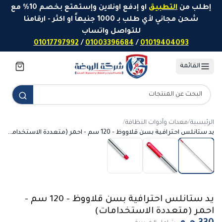
خطَّ إلى المحتوى
إطلب من
التطبيق
او إدفع اونلاين وإستمتع بخصم 10% مع
شحن مجاني لأي طلب بـ 1000 جنيهاً او اكثر - ارقامنا
للتواصل واتساب
01017797992
/
01003396684
/
01019404093
القائمة
الرئيسية
/
معدات وأدوات النظافة
/
يد ستانلس احترافية بسن قلاووظ - 120 سم - احمر (متعددة الاستخدامات)
يد ستانلس احترافية بسن قلاووظ - 120 سم -
احمر (متعددة الاستخدامات)