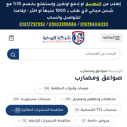
خطَّ إلى المحتوى
إطلب من
التطبيق
او إدفع اونلاين وإستمتع بخصم 10% مع
شحن مجاني لأي طلب بـ 1000 جنيهاً او اكثر - ارقامنا
للتواصل واتساب
01017797992
/
01003396684
/
01019404093
القائمة
الرئيسية
/
صواعق ومضارب
صواعق ومضارب
معدات وأدوات النظافة
194
منظفات وتطهير وتعقيم
منتجات مستورده
130
145
منتجات TCL الفندقية
مكافحة الحشرات الطائرة
57
99
عروض خاصة
مكافحة الحشرات الزاحفة
32
37