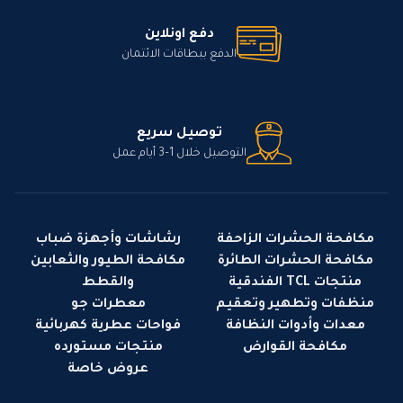
دفع اونلاين
الدفع ببطاقات الائتمان
توصيل سريع
التوصيل خلال 1–3 أيام عمل
مكافحة الحشرات الزاحفة
رشاشات وأجهزة ضباب
مكافحة الحشرات الطائرة
مكافحة الطيور والثعابين
منتجات TCL الفندقية
والقطط
منظفات وتطهير وتعقيم
معطرات جو
معدات وأدوات النظافة
فواحات عطرية كهربائية
مكافحة القوارض
منتجات مستورده
عروض خاصة