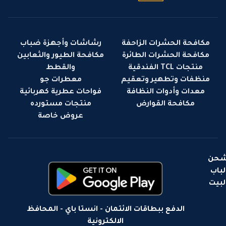
مكافحة الحشرات الزاحفة
رشاشات وأجهزة ضباب
مكافحة الحشرات الطائرة
مكافحة الطيور والثعابين
منتجات TCL الفندقية
والقطط
منظفات وتطهير وتعقيم
معطرات جو
معدات وأدوات النظافة
فواحات عطرية كهربائية
مكافحة القوارض
منتجات مستورده
عروض خاصة
حن
لباب
لبيت
الدفع ببطاقات الائتمان - انستا باي - المحافظ
الالكترونية