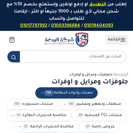
خطَّ إلى المحتوى
إطلب من
التطبيق
او إدفع اونلاين وإستمتع بخصم 10% مع
شحن مجاني لأي طلب بـ 1000 جنيهاً او اكثر - ارقامنا
للتواصل واتساب
01017797992
/
01003396684
/
01019404093
القائمة
الرئيسية
/
جلوفزات ومرايل و اوفرات
جلوفزات ومرايل و اوفرات
معدات وأدوات النظافة
194
منظفات وتطهير وتعقيم
منتجات مستورده
130
145
منتجات TCL الفندقية
مكافحة الحشرات الطائرة
57
99
عروض خاصة
مكافحة الحشرات الزاحفة
32
37