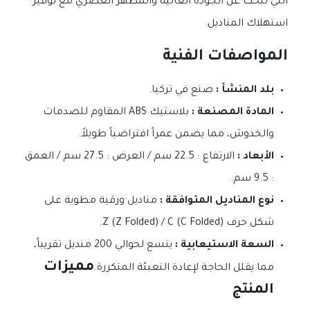
التي تبحث عن الجودة العالية والمظهر العصري مع توفير
استهلاك المناديل.
المواصفات الفنية
بلد المنشأ :
صنع في تركيا.
المادة المصنعة :
بلاستيك ABS المقاوم للصدمات
والخدوش، مما يضمن عمراً افتراضياً طويلاً.
الأبعاد :
الارتفاع : 22.5 سم / العرض : 27.5 سم / العمق
: 9.5 سم.
نوع المناديل المتوافقة :
مناديل ورقية مطوية على
شكل حرف Z (Z Folded) / C (C Folded).
السعة الاستيعابية :
يتسع لحوالي 200 منديل تقريباً،
مميزات
مما يقلل الحاجة لإعادة التعبئة المتكررة.
المنتج