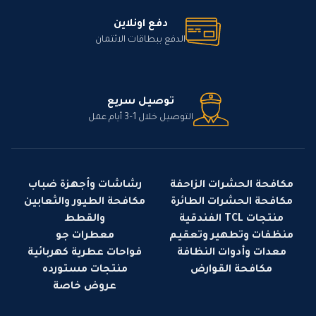
دفع اونلاين
الدفع ببطاقات الائتمان
توصيل سريع
التوصيل خلال 1–3 أيام عمل
مكافحة الحشرات الزاحفة
رشاشات وأجهزة ضباب
مكافحة الحشرات الطائرة
مكافحة الطيور والثعابين
منتجات TCL الفندقية
والقطط
منظفات وتطهير وتعقيم
معطرات جو
معدات وأدوات النظافة
فواحات عطرية كهربائية
مكافحة القوارض
منتجات مستورده
عروض خاصة