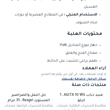
الغسيل.
الاستخدام المنزلي :
في المطابخ العصرية أو دورات
مياه الضيوف.
محتويات العلبة
جهاز موزع المناديل Vialli.
مفتاح الفتح والغلق.
طقم براغي للتثبيت على الحائط.
آراء العملاء
لا توجد تقييمات بعد. كن أول من يقيّم هذا المنتج.
سجّل الدخول لإضافة تقييمك
منتجات ذات صلة
مبيد ذباب AGITA 10 WG ـ 1
جل النمل والصراصير
غير متوفر
كيلو
المستورد Rexgel ـ 35 جرام
مكافحة الحشرات الطائرة
,
منتجات
مكافحة الحشرات الزاحفة
,
منتجات