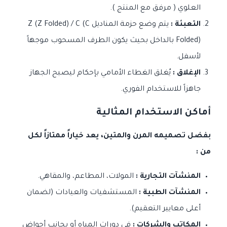
العلوي ( مرفق مع المنتج ).
التعبئة :
يتم وضع حزمة المناديل Z (Z Folded) / C (C
Folded) بالداخل بحيث يكون الطرف المسحوب موجهاً
لأسفل.
الإغلاق :
يُغلق الغطاء الأمامي بإحكام ليصبح الجهاز
جاهزاً للاستخدام الفوري.
أماكن الاستخدام المثالية
بفضل تصميمه المرن والمتين، يعد خياراً ممتازاً لكل
من :
المنشآت التجارية :
المولات، المطاعم، والمقاهي.
المنشآت الطبية :
المستشفيات والعيادات (لضمان
أعلى معايير التعقيم).
المكاتب والشركات :
في دورات المياه أو بجانب أحواض