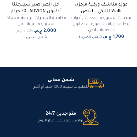
موزع مناشف ورقية مركزي
جل الصراصير سينجنتا
-
9
%
Vialli التركي - ابيض
أدفيون ADVION ـ 30 جرام
مميز
منتجات مستورده
,
معدات وأدوات
مكافحة الحشرات الزاحفة
,
منتجات
النظافة
,
وراقات وموزعات صابون
مستورده
,
عبوات جل
ومجففات ايدي
شامل الضريبة
شامل الضريبة
شحن مجاني
للطلبات بقيمة 1000 جنيه أو أكثر
متواجدين 24/7
تواصل معنا على مدار اليوم