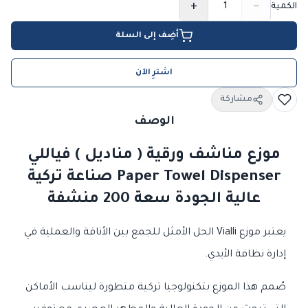
+
−
الكمية
أضِف إلى السلة
اشترِ الآن
مشاركة
الوصف
موزع مناشف ورقية ( مناديل ) فياللي
Paper Towel Dispenser صناعة تركية
عالية الجودة سعة 200 منشفة
يعتبر موزع Vialli الحل الأمثل للجمع بين الأناقة والعملية في
إدارة نظافة الأيدي.
صُمم هذا الموزع بتكنولوجيا تركية متطورة ليناسب الأماكن