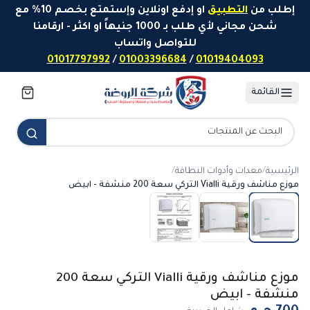
خطَّ إلى المحتوى
إطلب من
التطبيق
او إدفع اونلاين وإستمتع بخصم 10% مع
شحن مجاني لأي طلب بـ 1000 جنيهاً او اكثر - ارقامنا
للتواصل واتساب
01017797992
/
01003396684
/
01019404093
القائمة
الرئيسية
/
معدات وأدوات النظافة
/
موزع مناشف ورقية Vialli التركي سعة 200 منشفة - ابيض
موزع مناشف ورقية Vialli التركي سعة 200
منشفة - ابيض