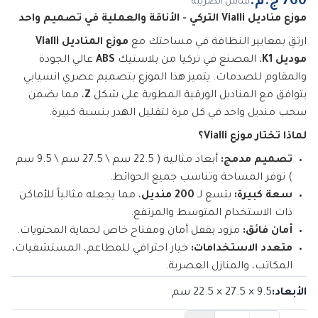
شامل الضريبة
موزع مناديل Vialli التركي - الأناقة والعملية في تصميم واحد
ارتقِ بمعايير النظافة في مساحتك مع
موزع المناديل Vialli
موديل K1
، المصنع في تركيا من بلاستيك
ABS
عالي الجودة
والمقاوم للصدمات. يتميز هذا الموزع بتصميم عصري انسيابي
يتوافق مع المناديل الورقية المطوية على شكل
Z
، مما يضمن
سحب منديل واحد في كل مرة لتقليل الهدر بنسبة كبيرة.
لماذا تختار موزع Vialli؟
تصميم مدمج:
أبعاد مثالية (
22.5 سم \ 27.5 سم \ 9.5
سم
) توفر المساحة وتناسب جميع الحوائط.
سعة كبيرة:
يتسع لـ
200 منديل
، مما يجعله مثالياً للأماكن
ذات الاستخدام المتوسط والمرتفع.
أمان فائق:
مزود بقفل أمان ومفتاح خاص لحماية المحتويات.
متعدد الاستخدامات:
خيار احترافي للمطاعم، المستشفيات،
المكاتب، والمنازل العصرية.
الأبعاد
:
9.5 × 27.5 × 22.5
سم