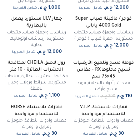
مستورده
,
مبيد سائل للرش
مستورده
,
عبوات جل
شامل الضريبة
شامل الضريبة
فوجر / ماكينة ضباب Super
جهاز ULV مستورد يعمل
غير متوفر
4000 Gold ياباني
بالبطارية
رشاشات وأجهزة ضباب
,
منتجات
رشاشات وأجهزة ضباب
,
منتجات
مستورده
,
اجهزة ضباب ( فوجر )
مستورده
,
رشاشات اوتوماتيك
بطارية
شامل الضريبة
شامل الضريبة
فوطة مسح وتلميع الأرضيات
رول لاصق CHEILA لمكافحة
-
45
%
نسيج مخلوط RX - مقاس
الحشرات الطائرة - 10 متر
مميز
مكافحة الحشرات الطائرة
,
منتجات
45×75 سم
مستورده
,
شرائط ورولات وحبال
معدات وأدوات النظافة
,
فوط
لاصقة
مسح وأرضيات
شامل الضريبة
شامل الضريبة
قفازات بلاستيك V.I.P
قفازات بلاستيك HORSE
للاستخدام مرة واحدة
للاستخدام مرة واحدة
معدات وأدوات النظافة
,
جلوفزات
معدات وأدوات النظافة
,
جلوفزات
ومرايل و اوفرات
ومرايل و اوفرات
شامل الضريبة
شامل الضريبة