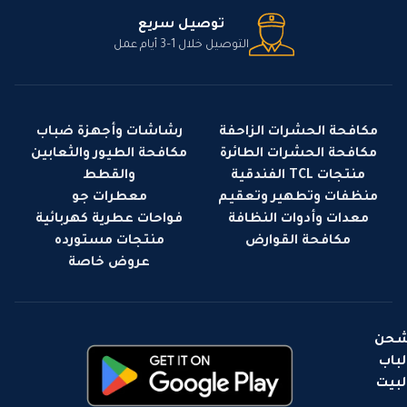
توصيل سريع
التوصيل خلال 1–3 أيام عمل
مكافحة الحشرات الزاحفة
رشاشات وأجهزة ضباب
مكافحة الحشرات الطائرة
مكافحة الطيور والثعابين
منتجات TCL الفندقية
والقطط
منظفات وتطهير وتعقيم
معطرات جو
معدات وأدوات النظافة
فواحات عطرية كهربائية
مكافحة القوارض
منتجات مستورده
عروض خاصة
حن
لباب
لبيت