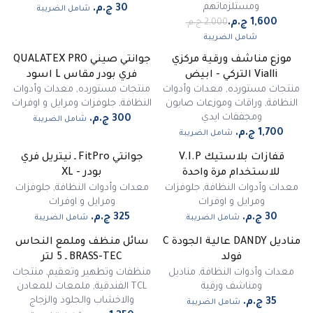
ومستلزماتهم
شامل الضريبة
شامل الضريبة
موزع مناشف ورقية مركزي
جوانتي صيني QUALATEX PRO
Vialli التركي - ابيض
فري بودر مقاس L اسود
منتجات مستورده
,
معدات وأدوات
منتجات مستورده
,
معدات وأدوات
النظافة
,
وراقات وموزعات صابون
النظافة
,
جلوفزات ومرايل و اوفرات
ومجففات ايدي
شامل الضريبة
شامل الضريبة
قفازات بلاستيك V.I.P
جوانتي FitPro ـ نيتريل فري
للاستخدام مرة واحدة
بودر - XL
معدات وأدوات النظافة
,
جلوفزات
معدات وأدوات النظافة
,
جلوفزات
ومرايل و اوفرات
ومرايل و اوفرات
شامل الضريبة
شامل الضريبة
مناديل DANDY عالية الجودة C
سائل منظف وملمع النحاس
فولد
BRASS-TEC ـ 5 لتر
معدات وأدوات النظافة
,
مناديل
منظفات وتطهير وتعقيم
,
منتجات
ومناشف ورقية
TCL الفندقية
,
ملمعات للمعادن
والاخشاب والجلود والزجاج
شامل الضريبة