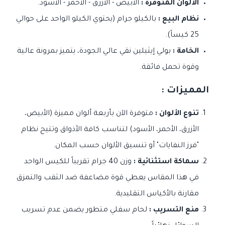
الألوان المتوفرة :
الأبيض - الأزرق - الأحمر - الأسود.
نظام البيع :
بالكيلو جرام (يحتوي الكيلو الواحد على حوالي
25 كيساً).
الخامة :
بولي إيثيلين نقي عالي الجودة، يتميز بمرونة عالية
وقوة تحمل فائقة.
المميزات :
تنوع الألوان :
متوفرة الآن بأربعة ألوان مميزة (الأبيض،
الأزرق، الأحمر، الأسود) لتناسب كافة الأذواق وتتيح نظام
"فرز النفايات" أو تنسيق الألوان حسب المكان.
سماكة استثنائية :
وزن 40 جرام تقريباً للكيس الواحد
في هذا المقاس يعطي قوة مضاعفة ضد الثقب والتمزق
مقارنة بالأكياس التقليدية.
منع التسريب :
لحام سفلي متطور يضمن عدم تسريب