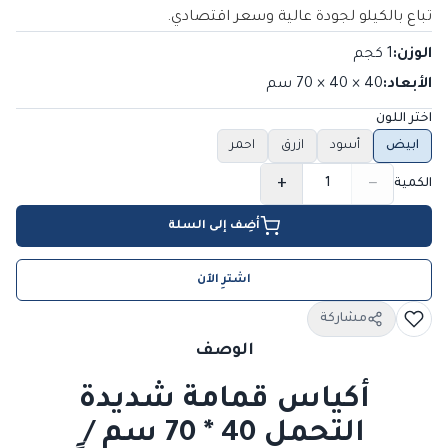
تباع بالكيلو لجودة عالية وسعر اقتصادي.
الوزن
:
1 كجم
الأبعاد
:
40 × 40 × 70
سم
اختر اللون
ابيض
أسود
ازرق
احمر
+
−
الكمية
أضِف إلى السلة
اشترِ الآن
مشاركة
الوصف
أكياس قمامة شديدة
التحمل 40 * 70 سم /