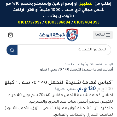
خطَّ إلى المحتوى
إطلب من
التطبيق
او إدفع اونلاين وإستمتع بخصم 10% مع
شحن مجاني لأي طلب بـ 1000 جنيهاً او اكثر - ارقامنا
للتواصل واتساب
01017797992
/
01003396684
/
01019404093
القائمة
الرئيسية
/
معدات وأدوات النظافة
/
أكياس قمامة شديدة التحمل 40 * 70 سم ـ 1 كيلو
-
35
%
أكياس قمامة شديدة التحمل 40 * 70 سم ـ 1 كيلو
شامل الضريبة
أكياس قمامة شديدة التحمل مقاس 40×70 سم بوزن 40 جرام
للكيس لتوفير أقصى متانة ضد التمزق والتسريب.
متوفرة الآن بتشكيلة ألوان مميزة (الأبيض، الأزرق، الأحمر، الأسود)
لتناسب المنازل والمكاتب والفنادق.