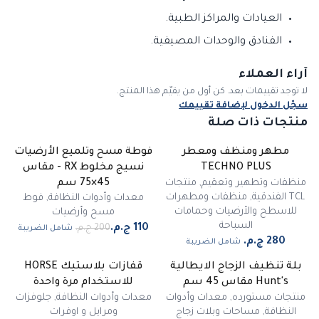
العيادات والمراكز الطبية.
الفنادق والوحدات المصيفية.
آراء العملاء
لا توجد تقييمات بعد. كن أول من يقيّم هذا المنتج.
سجّل الدخول لإضافة تقييمك
منتجات ذات صلة
مطهر ومنظف ومعطر
فوطة مسح وتلميع الأرضيات
-
45
%
TECHNO PLUS
نسيج مخلوط RX - مقاس
مميز
منظفات وتطهير وتعقيم
,
منتجات
45×75 سم
TCL الفندقية
,
منظفات ومطهرات
معدات وأدوات النظافة
,
فوط
للاسطح والأرضيات وحمامات
مسح وأرضيات
السباحة
شامل الضريبة
شامل الضريبة
بلة تنظيف الزجاج الايطالية
قفازات بلاستيك HORSE
-
20
%
Hunt's مقاس 45 سم
للاستخدام مرة واحدة
منتجات مستورده
,
معدات وأدوات
معدات وأدوات النظافة
,
جلوفزات
النظافة
,
مساحات وبلات زجاج
ومرايل و اوفرات