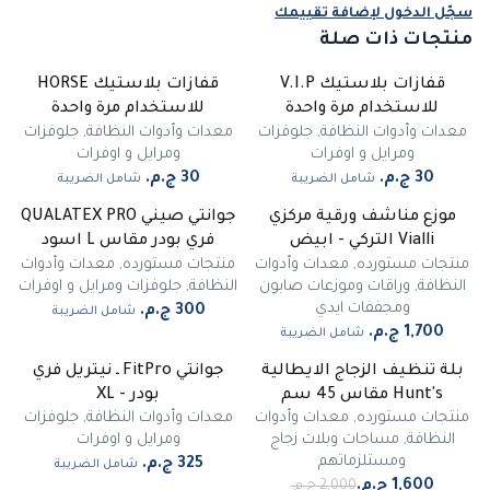
سجّل الدخول لإضافة تقييمك
منتجات ذات صلة
قفازات بلاستيك V.I.P
قفازات بلاستيك HORSE
للاستخدام مرة واحدة
للاستخدام مرة واحدة
معدات وأدوات النظافة
,
جلوفزات
معدات وأدوات النظافة
,
جلوفزات
ومرايل و اوفرات
ومرايل و اوفرات
شامل الضريبة
شامل الضريبة
موزع مناشف ورقية مركزي
جوانتي صيني QUALATEX PRO
Vialli التركي - ابيض
فري بودر مقاس L اسود
منتجات مستورده
,
معدات وأدوات
منتجات مستورده
,
معدات وأدوات
النظافة
,
وراقات وموزعات صابون
النظافة
,
جلوفزات ومرايل و اوفرات
ومجففات ايدي
شامل الضريبة
شامل الضريبة
بلة تنظيف الزجاج الايطالية
جوانتي FitPro ـ نيتريل فري
-
20
%
Hunt's مقاس 45 سم
بودر - XL
منتجات مستورده
,
معدات وأدوات
معدات وأدوات النظافة
,
جلوفزات
النظافة
,
مساحات وبلات زجاج
ومرايل و اوفرات
ومستلزماتهم
شامل الضريبة