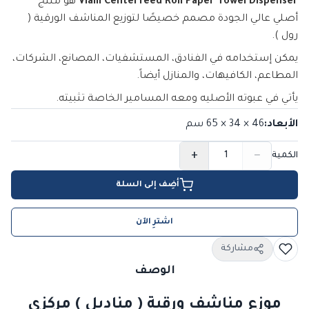
Vialli Centerfeed Roll Paper Towel Dispenser
هو منتج
أصلي عالي الجودة مصمم خصيصًا لتوزيع المناشف الورقية (
رول ).
يمكن إستخدامه في الفنادق، المستشفيات، المصانع، الشركات،
المطاعم، الكافيهات، والمنازل أيضاً.
يأتي في عبوته الأصليه ومعه المسامير الخاصة تثبيته.
الأبعاد
:
46 × 34 × 65
سم
+
−
الكمية
أضِف إلى السلة
اشترِ الآن
مشاركة
الوصف
موزع مناشف ورقية ( مناديل ) مركزي