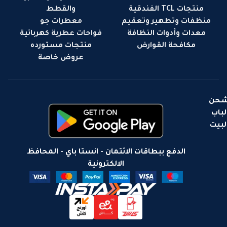
منتجات TCL الفندقية
والقطط
منظفات وتطهير وتعقيم
معطرات جو
معدات وأدوات النظافة
فواحات عطرية كهربائية
مكافحة القوارض
منتجات مستورده
عروض خاصة
حن
لباب
لبيت
الدفع ببطاقات الائتمان - انستا باي - المحافظ
الالكترونية