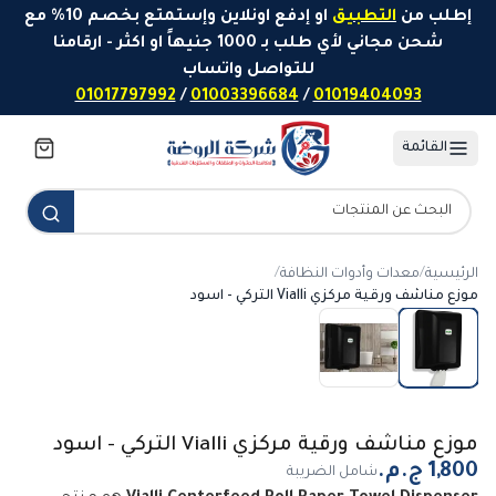
خطَّ إلى المحتوى
إطلب من
التطبيق
او إدفع اونلاين وإستمتع بخصم 10% مع
شحن مجاني لأي طلب بـ 1000 جنيهاً او اكثر - ارقامنا
للتواصل واتساب
01017797992
/
01003396684
/
01019404093
القائمة
الرئيسية
/
معدات وأدوات النظافة
/
موزع مناشف ورقية مركزي Vialli التركي - اسود
موزع مناشف ورقية مركزي Vialli التركي - اسود
شامل الضريبة