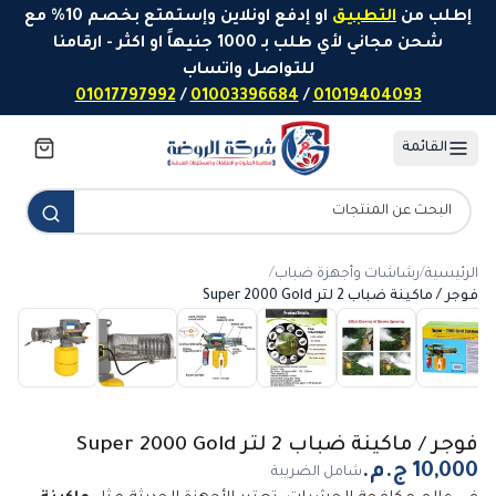
خطَّ إلى المحتوى
إطلب من
التطبيق
او إدفع اونلاين وإستمتع بخصم 10% مع
شحن مجاني لأي طلب بـ 1000 جنيهاً او اكثر - ارقامنا
للتواصل واتساب
01017797992
/
01003396684
/
01019404093
القائمة
الرئيسية
/
رشاشات وأجهزة ضباب
/
فوجر / ماكينة ضباب 2 لتر Super 2000 Gold
فوجر / ماكينة ضباب 2 لتر Super 2000 Gold
شامل الضريبة