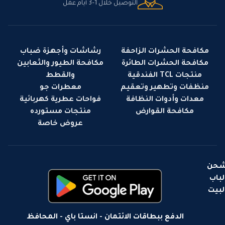
التوصيل خلال 1–3 أيام عمل
مكافحة الحشرات الزاحفة
رشاشات وأجهزة ضباب
مكافحة الحشرات الطائرة
مكافحة الطيور والثعابين
منتجات TCL الفندقية
والقطط
منظفات وتطهير وتعقيم
معطرات جو
معدات وأدوات النظافة
فواحات عطرية كهربائية
مكافحة القوارض
منتجات مستورده
عروض خاصة
حن
لباب
لبيت
الدفع ببطاقات الائتمان - انستا باي - المحافظ