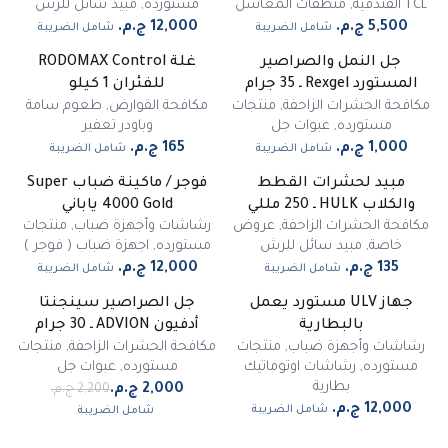
TCL الفندقية
,
منظفات المغاسل
مستورده
,
مبيد سائل للرش
شامل الضريبة
شامل الضريبة
جل النمل والصراصير
غلة RODOMAX Control
غير متوفر
المستورد Rexgel ـ 35 جرام
للفئران 1 كيلو
مكافحة الحشرات الزاحفة
,
منتجات
مكافحة القوارض
,
طعوم سامة
مستورده
,
عبوات جل
وباودر تعفير
شامل الضريبة
شامل الضريبة
مبيد لحشرات القطط
فوجر / ماكينة ضباب Super
غير متوفر
والكلاب HULK ـ 250 مللي
4000 Gold ياباني
مكافحة الحشرات الزاحفة
,
عروض
رشاشات وأجهزة ضباب
,
منتجات
خاصة
,
مبيد سائل للرش
مستورده
,
اجهزة ضباب ( فوجر )
شامل الضريبة
شامل الضريبة
جهاز ULV مستورد يعمل
جل الصراصير سينجنتا
-
9
%
بالبطارية
أدفيون ADVION ـ 30 جرام
مميز
رشاشات وأجهزة ضباب
,
منتجات
مكافحة الحشرات الزاحفة
,
منتجات
مستورده
,
رشاشات اوتوماتيك
مستورده
,
عبوات جل
بطارية
شامل الضريبة
شامل الضريبة