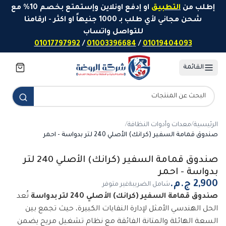
خطَّ إلى المحتوى
إطلب من
التطبيق
او إدفع اونلاين وإستمتع بخصم 10% مع
شحن مجاني لأي طلب بـ 1000 جنيهاً او اكثر - ارقامنا
للتواصل واتساب
01017797992
/
01003396684
/
01019404093
القائمة
الرئيسية
/
معدات وأدوات النظافة
/
صندوق قمامة السفير (كرانك) الأصلي 240 لتر بدواسة - احمر
صندوق قمامة السفير (كرانك) الأصلي 240 لتر
بدواسة - احمر
شامل الضريبة
غير متوفر
صندوق قمامة السفير (كرانك) الأصلي 240 لتر بدواسة
تُعد
الحل الهندسي الأمثل لإدارة النفايات الكبيرة، حيث تجمع بين
السعة الهائلة والمتانة الفائقة مع نظام تشغيل مريح يضمن