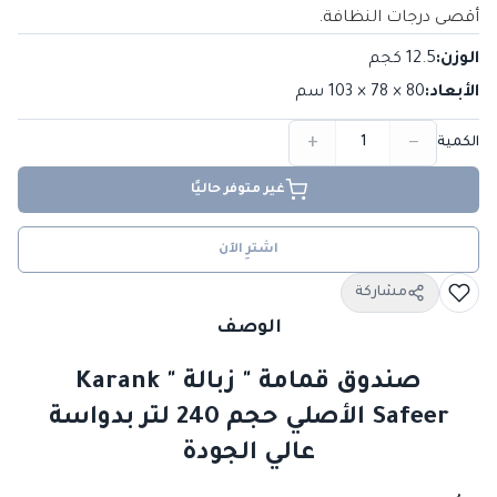
أقصى درجات النظافة.
الوزن
:
12.5 كجم
الأبعاد
:
80 × 78 × 103
سم
+
−
الكمية
غير متوفر حاليًا
اشترِ الآن
مشاركة
الوصف
صندوق قمامة " زبالة " Karank
Safeer الأصلي حجم 240 لتر بدواسة
عالي الجودة