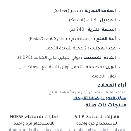
العلامة التجارية :
سفير (Safeer).
الموديل :
كرنك (Karank).
السعة اللترية :
240 لتر.
آلية الفتح :
دواسة قدم (Pedal/Crank System).
عدد العجلات :
2 عجلة شديدة التحمل.
المادة المصنعة :
بولي إيثيلين عالي الكثافة (HDPE).
الوزن :
مصممة لتتحمل أوزان ثقيلة مع الحفاظ على
توازن الحاوية.
آراء العملاء
لا توجد تقييمات بعد. كن أول من يقيّم هذا المنتج.
سجّل الدخول لإضافة تقييمك
منتجات ذات صلة
قفازات بلاستيك V.I.P
قفازات بلاستيك HORSE
للاستخدام مرة واحدة
للاستخدام مرة واحدة
معدات وأدوات النظافة
,
جلوفزات
معدات وأدوات النظافة
,
جلوفزات