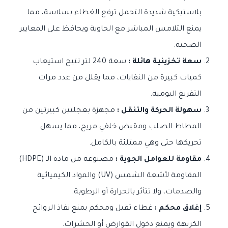
بلاستيكية شديدة التحمل ترفع الغطاء بسلاسة، مما
يمنع التلامس المباشر مع الحاوية ويحافظ على المعايير
الصحية.
سعة تخزينية هائلة :
سعة 240 لتر تتيح استيعاب
كميات كبيرة من النفايات، مما يقلل من عدد مرات
التفريغ اليومية.
سهولة الحركة والتنقل :
مجهزة بعجلتين كبيرتين من
المطاط الصلب ومقبض خلفي مريح، مما يسهل
تحريكها حتى وهي ممتلئة بالكامل.
مقاومة للعوامل الجوية :
مصنوعة من مادة الـ (HDPE)
المقاومة لأشعة الشمس (UV) والمواد الكيميائية
والصدمات، ولا تتأثر بالحرارة أو الرطوبة.
إغلاق محكم :
غطاء ثقيل ومحكم يمنع نفاذ الروائح
الكريهة ويمنع دخول القوارض أو الحشرات.