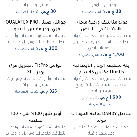
ومرايل و اوفرات
ومرايل و اوفرات
شامل الضريبة
شامل الضريبة
موزع مناشف ورقية مركزي
جوانتي صيني QUALATEX PRO
Vialli التركي - ابيض
فري بودر مقاس L اسود
منتجات مستورده
,
معدات وأدوات
منتجات مستورده
,
معدات وأدوات
النظافة
,
وراقات وموزعات صابون
النظافة
,
جلوفزات ومرايل و اوفرات
ومجففات ايدي
شامل الضريبة
شامل الضريبة
بلة تنظيف الزجاج الايطالية
جوانتي FitPro ـ نيتريل فري
-
20
%
Hunt's مقاس 45 سم
بودر - XL
منتجات مستورده
,
معدات وأدوات
معدات وأدوات النظافة
,
جلوفزات
النظافة
,
مساحات وبلات زجاج
ومرايل و اوفرات
ومستلزماتهم
شامل الضريبة
شامل الضريبة
مناديل DANDY عالية الجودة C
أوفر شوز 100% نقي - 100
فولد
قطعة
معدات وأدوات النظافة
,
مناديل
منتجات مستورده
,
معدات وأدوات
ومناشف ورقية
النظافة
,
جلوفزات ومرايل و اوفرات