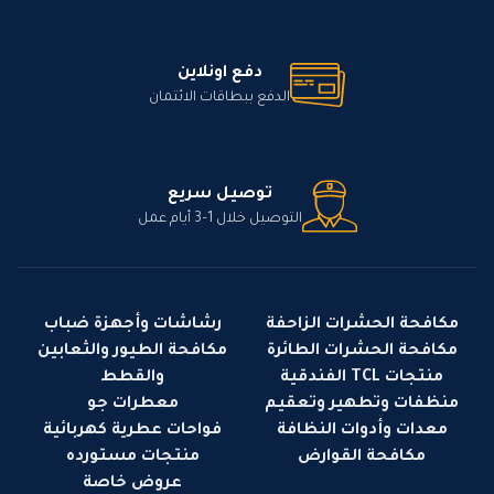
دفع اونلاين
الدفع ببطاقات الائتمان
توصيل سريع
التوصيل خلال 1–3 أيام عمل
مكافحة الحشرات الزاحفة
رشاشات وأجهزة ضباب
مكافحة الحشرات الطائرة
مكافحة الطيور والثعابين
منتجات TCL الفندقية
والقطط
منظفات وتطهير وتعقيم
معطرات جو
معدات وأدوات النظافة
فواحات عطرية كهربائية
مكافحة القوارض
منتجات مستورده
عروض خاصة