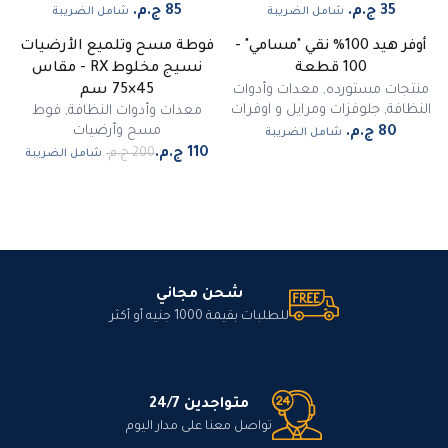
شامل الضريبة
شامل الضريبة
أوفر هيد 100% نقي "مسامي" -
فوطة مسح وتلميع الأرضيات
-
45
%
100 قطعة
نسيج مخلوط RX - مقاس
مميز
منتجات مستورده
,
معدات وأدوات
45×75 سم
النظافة
,
جلوفزات ومرايل و اوفرات
معدات وأدوات النظافة
,
فوط
مسح وأرضيات
شامل الضريبة
شامل الضريبة
شحن مجاني
للطلبات بقيمة 1000 جنيه أو أكثر
متواجدين 24/7
تواصل معنا على مدار اليوم