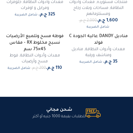
منتجات مستورده
,
معدات وأدوات
معدات وأدوات النظافة
,
جلوفزات
النظافة
,
مساحات وبلات زجاج
ومرايل و اوفرات
ومستلزماتهم
شامل الضريبة
شامل الضريبة
مناديل DANDY عالية الجودة C
فوطة مسح وتلميع الأرضيات
-
45
%
فولد
نسيج مخلوط RX - مقاس
مميز
معدات وأدوات النظافة
,
مناديل
45×75 سم
ومناشف ورقية
معدات وأدوات النظافة
,
فوط
مسح وأرضيات
شامل الضريبة
شامل الضريبة
شحن مجاني
للطلبات بقيمة 1000 جنيه أو أكثر