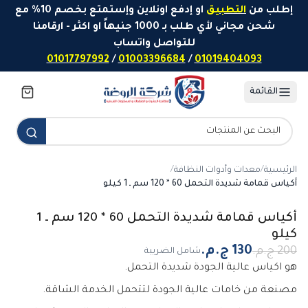
خطَّ إلى المحتوى
إطلب من
التطبيق
او إدفع اونلاين وإستمتع بخصم 10% مع
شحن مجاني لأي طلب بـ 1000 جنيهاً او اكثر - ارقامنا
للتواصل واتساب
01017797992
/
01003396684
/
01019404093
القائمة
الرئيسية
/
معدات وأدوات النظافة
/
أكياس قمامة شديدة التحمل 60 * 120 سم ـ 1 كيلو
-
35
%
أكياس قمامة شديدة التحمل 60 * 120 سم ـ 1
كيلو
شامل الضريبة
هو اكياس عالية الجودة شديدة التحمل.
مصنعة من خامات عالية الجودة لتتحمل الخدمة الشاقة.