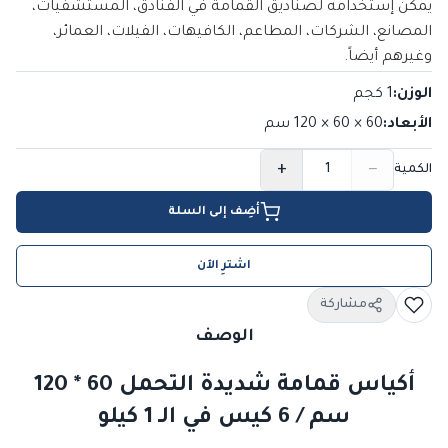
يمكن إستخدامه لصناديق القمامة في الفنادق، المستشفيات،
المصانع، الشركات، المطاعم، الكافيهات، الفيلات، العمائر،
وغيرهم أيضاً.
الوزن
:
1 كجم
الأبعاد
:
60 × 60 × 120
سم
+
−
الكمية
أضِف إلى السلة
اشترِ الآن
مشاركة
الوصف
أكياس قمامة شديدة التحمل 60 * 120
سم / 6 كيس في الـ 1 كيلو