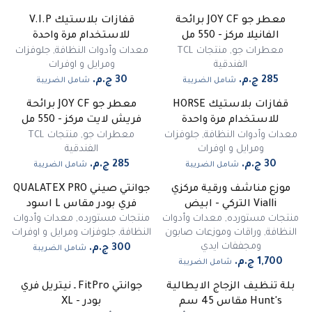
معطر جو JOY CF برائحة
قفازات بلاستيك V.I.P
الفانيلا مركز - 550 مل
للاستخدام مرة واحدة
معطرات جو
,
منتجات TCL
معدات وأدوات النظافة
,
جلوفزات
الفندقية
ومرايل و اوفرات
شامل الضريبة
شامل الضريبة
قفازات بلاستيك HORSE
معطر جو JOY CF برائحة
للاستخدام مرة واحدة
فريش لايت مركز - 550 مل
معدات وأدوات النظافة
,
جلوفزات
معطرات جو
,
منتجات TCL
ومرايل و اوفرات
الفندقية
شامل الضريبة
شامل الضريبة
موزع مناشف ورقية مركزي
جوانتي صيني QUALATEX PRO
Vialli التركي - ابيض
فري بودر مقاس L اسود
منتجات مستورده
,
معدات وأدوات
منتجات مستورده
,
معدات وأدوات
النظافة
,
وراقات وموزعات صابون
النظافة
,
جلوفزات ومرايل و اوفرات
ومجففات ايدي
شامل الضريبة
شامل الضريبة
بلة تنظيف الزجاج الايطالية
جوانتي FitPro ـ نيتريل فري
-
20
%
Hunt's مقاس 45 سم
بودر - XL