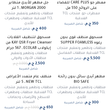
معطر جو CARE PLUS للقضاء
جل مطهر للأيدي متطاير
على الروائح 550 مل
MORGAN 2000 ـ 1 لتر
معطرات جو
,
منتجات TCL
منظفات وتطهير وتعقيم
,
منتجات
الفندقية
TCL الفندقية
,
منظفات ومطهرات
للأيدي
شامل الضريبة
شامل الضريبة
مسحوق منظف قوى بدون
مسحوق لتنظيف القلايات
-
17
%
رغوه SUPPER FOAMLESS
KAY QSR Fryer Cleanser من
مميز
منظفات وتطهير وتعقيم
,
منتجات
إيكولاب ECOLAB ـ 567 جرام
TCL الفندقية
,
منظفات المغاسل
منظفات وتطهير وتعقيم
,
منظفات الأدوات والاواني
شامل الضريبة
شامل الضريبة
مطهر أيدي سائل بدون رائحة
منظف عام متعدد الأغراض
غير متوفر
-
35
%
BIO SAFE
NEW TCL ـ 5 لتر
مميز
منظفات وتطهير وتعقيم
,
منتجات
منظفات وتطهير وتعقيم
,
منتجات
TCL الفندقية
,
منظفات ومطهرات
TCL الفندقية
,
منظفات ومطهرات
للأيدي
للاسطح والأرضيات وحمامات
السباحة
شامل الضريبة
شامل الضريبة