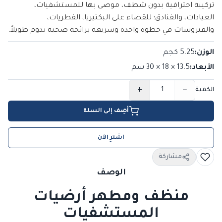
تركيبة احترافية بدون شطف، موصى بها للمستشفيات،
العيادات، والفنادق؛ للقضاء على البكتيريا، الفطريات،
والفيروسات في خطوة واحدة وسريعة برائحة صحية تدوم طويلاً.
الوزن
:
5.25 كجم
الأبعاد
:
13.5 × 18 × 30
سم
+
−
الكمية
أضِف إلى السلة
اشترِ الآن
مشاركة
الوصف
منظف ومطهر أرضيات
المستشفيات