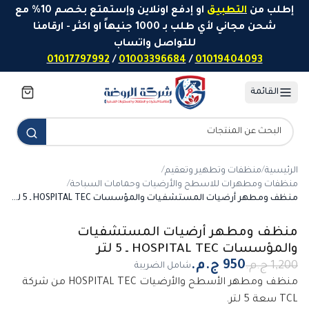
خطَّ إلى المحتوى
إطلب من
التطبيق
او إدفع اونلاين وإستمتع بخصم 10% مع
شحن مجاني لأي طلب بـ 1000 جنيهاً او اكثر - ارقامنا
للتواصل واتساب
01017797992
/
01003396684
/
01019404093
القائمة
الرئيسية
/
منظفات وتطهير وتعقيم
/
منظفات ومطهرات للاسطح والأرضيات وحمامات السباحة
/
منظف ومطهر أرضيات المستشفيات والمؤسسات HOSPITAL TEC ـ 5 لتر
-
21
%
منظف ومطهر أرضيات المستشفيات
والمؤسسات HOSPITAL TEC ـ 5 لتر
شامل الضريبة
منظف ومطهر الأسطح والأرضيات HOSPITAL TEC من شركة
TCL سعة 5 لتر.