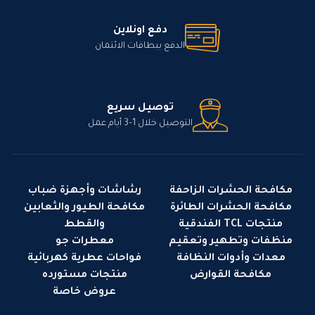
دفع اونلاين
الدفع ببطاقات الائتمان
توصيل سريع
التوصيل خلال 1–3 أيام عمل
مكافحة الحشرات الزاحفة
رشاشات وأجهزة ضباب
مكافحة الحشرات الطائرة
مكافحة الطيور والثعابين
منتجات TCL الفندقية
والقطط
منظفات وتطهير وتعقيم
معطرات جو
معدات وأدوات النظافة
فواحات عطرية كهربائية
مكافحة القوارض
منتجات مستورده
عروض خاصة