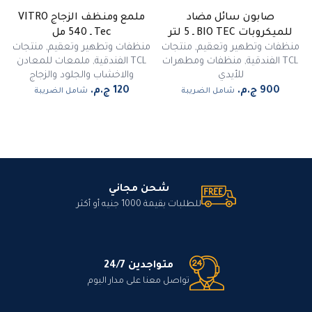
صابون سائل مضاد
ملمع ومنظف الزجاج VITRO
للميكروبات BIO TEC ـ 5 لتر
Tec ـ 540 مل
منظفات وتطهير وتعقيم
,
منتجات
منظفات وتطهير وتعقيم
,
منتجات
TCL الفندقية
,
منظفات ومطهرات
TCL الفندقية
,
ملمعات للمعادن
للأيدي
والاخشاب والجلود والزجاج
شامل الضريبة
شامل الضريبة
شحن مجاني
للطلبات بقيمة 1000 جنيه أو أكثر
متواجدين 24/7
تواصل معنا على مدار اليوم