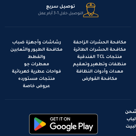
توصيل سريع
التوصيل خلال 1–3 أيام عمل
مكافحة الحشرات الزاحفة
رشاشات وأجهزة ضباب
مكافحة الحشرات الطائرة
مكافحة الطيور والثعابين
منتجات TCL الفندقية
والقطط
منظفات وتطهير وتعقيم
معطرات جو
معدات وأدوات النظافة
فواحات عطرية كهربائية
مكافحة القوارض
منتجات مستورده
عروض خاصة
حن
لباب
لبيت