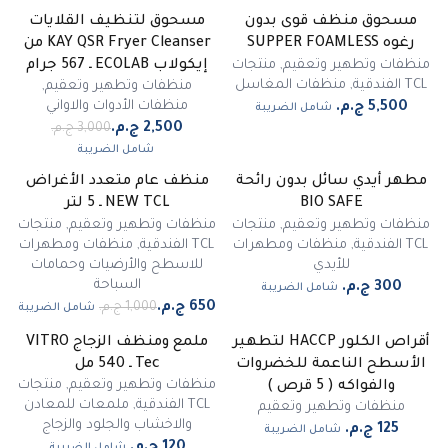
مسحوق منظف قوى بدون
مسحوق لتنظيف القلايات
-
17
%
رغوه SUPPER FOAMLESS
KAY QSR Fryer Cleanser من
مميز
منظفات وتطهير وتعقيم
,
منتجات
إيكولاب ECOLAB ـ 567 جرام
TCL الفندقية
,
منظفات المغاسل
منظفات وتطهير وتعقيم
,
منظفات الأدوات والاواني
شامل الضريبة
شامل الضريبة
مطهر أيدي سائل بدون رائحة
منظف عام متعدد الأغراض
غير متوفر
-
35
%
BIO SAFE
NEW TCL ـ 5 لتر
منظفات وتطهير وتعقيم
,
منتجات
منظفات وتطهير وتعقيم
,
منتجات
TCL الفندقية
,
منظفات ومطهرات
TCL الفندقية
,
منظفات ومطهرات
للأيدي
للاسطح والأرضيات وحمامات
السباحة
شامل الضريبة
شامل الضريبة
أقراص الكلور HACCP لتطهير
ملمع ومنظف الزجاج VITRO
الأسطح الناعمة للخضروات
Tec ـ 540 مل
منظفات وتطهير وتعقيم
,
منتجات
والفواكه ( 5 قرص )
TCL الفندقية
,
ملمعات للمعادن
منظفات وتطهير وتعقيم
والاخشاب والجلود والزجاج
شامل الضريبة