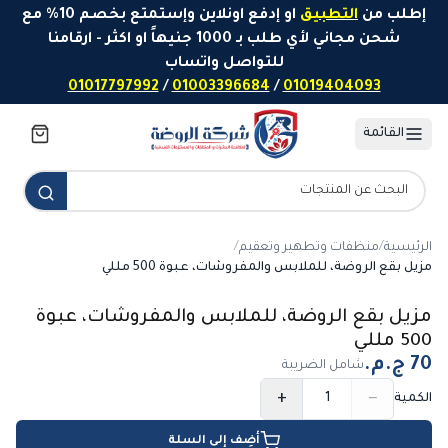
خطَّ إلى المحتوى
إطلب من
التطبيق
او إدفع اونلاين وإستمتع بخصم 10% مع
شحن مجاني لأي طلب بـ 1000 جنيهاً او اكثر - ارقامنا
للتواصل واتساب
01017797992
/
01003396684
/
01019404093
القائمة
الرئيسية
/
منظفات وتطهير وتعقيم
/
مزيل بقع الروضة، للملابس والمفروشات، عبوة 500 مللي
مزيل بقع الروضة، للملابس والمفروشات، عبوة
500 مللي
شامل الضريبة
+
−
الكمية
أضِف إلى السلة