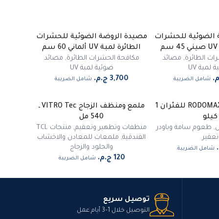
 الضوئية للحشرات
مصيدة الروضة الضوئية للحشرات
م
الطائرة لمبة UV ألماني 60 سم
ات الطائرة
,
مصائد
مكافحة الحشرات الطائرة
,
مصائد
 لمبة UV
ضوئية لمبة UV
شامل الضريبة
شامل الضريبة
غلة RODOMAX Control للفئران 1
ملمع ومنظف الزجاج VITRO Tec ـ
كيلو
540 مل
ض
,
طعوم سامة وباودر
منظفات وتطهير وتعقيم
,
منتجات TCL
تعفير
الفندقية
,
ملمعات للمعادن والاخشاب
والجلود والزجاج
شامل الضريبة
شامل الضريبة
توصيل سريع
التوصيل خلال 1–3 أيام عمل