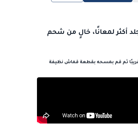
 أكثر لمعانًا، خالٍ من شحم
فيفه أولا قبل وضع اتش تاك عليه ثم قم برشه مباشرة على السطح من مسافة 20 سم تقريبًا ثم قم بمسحه بقطعة قماش نظيفة