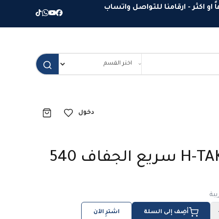
دخول
ملمع جلد H-TAK سريع الجفاف 540
بة
أضِف إلى السلة
اشترِ الآن