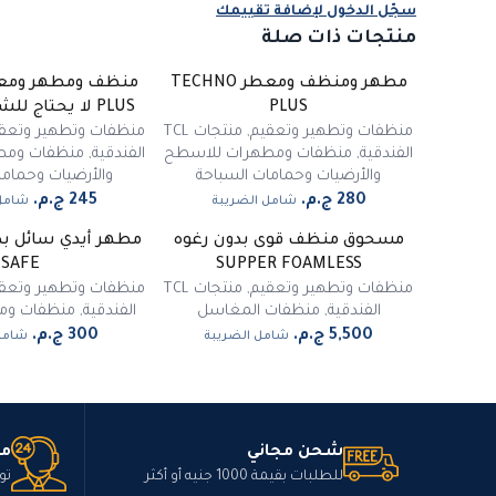
سجّل الدخول لإضافة تقييمك
منتجات ذات صلة
مطهر ومنظف ومعطر TECHNO
PLUS
PLUS لا يحتاج للشطف 550 مل
منظفات وتطهير وتعقيم
,
منتجات TCL
منظفات وتطهير وتعق
الفندقية
,
منظفات ومطهرات للاسطح
الفندقية
,
منظفات ومط
والأرضيات وحمامات السباحة
والأرضيات وحماما
شامل الضريبة
شامل 
مسحوق منظف قوى بدون رغوه
غي
SAFE
SUPPER FOAMLESS
منظفات وتطهير وتعقيم
,
منتجات TCL
منظفات وتطهير وتعق
الفندقية
,
منظفات المغاسل
الفندقية
,
منظفات ومط
شامل الضريبة
شامل
شحن مجاني
مت
للطلبات بقيمة 1000 جنيه أو أكثر
تو