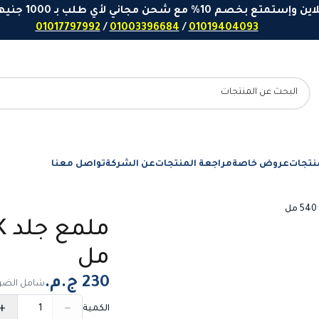
 مع شحن مجاني لأي طلب بـ 1000 جنيهاً او اكثر - ارقامنا للتواصل واتساب
01017797992
/
01003396684
/
01019404093
نتجات
عروض خاصة
مراجعة المنتجات
عن الشركة
تواصل معنا
مل
شامل الضري
+
−
الكمية