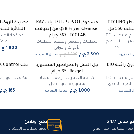
منظف ومطهر ومعطر TECHNO
مسحوق لتنظيف القلايات KAY
مصيدة الروضة
-
17
%
QSR Fryer Cleanser من إيكولاب
الطائرة لمبة UV صيني 45 س
مميز
يم
,
منتجات TCL
مكافحة الحشر
ECOLAB ـ 567 جرام
هرات للاسطح
ضوئية
منظفات وتطهير وتعقيم
,
منظفات
ت السباحة
الأدوات والاواني
الضريبة
شامل الضريبة
مطهر أيدي سائل بدون رائحة BIO
جل النمل والصراصير المستورد
ر متوفر
غير متوفر
Rexgel ـ 35 جرام
يم
,
منتجات TCL
مكافحة الحشرات الزاحفة
,
منتجات
مكافحة القوار
هرات للأيدي
مستورده
,
عبوات جل
 الضريبة
شامل الضريبة
واجدين 24/7
دفع اونلاين
اصل معنا على مدار اليوم
الدفع ببطاقات الائتمان