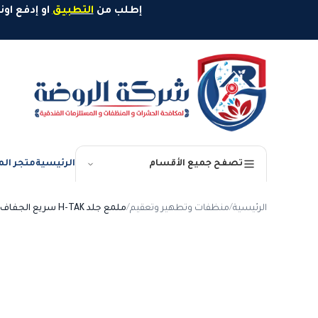
خطَّ إلى المحتوى
إطلب من
التطبيق
او إدفع اونلاين وإستمتع بخصم 10%
الرئيسية
متجر الم
تصفح جميع الأقسام
الرئيسية
/
منظفات وتطهير وتعقيم
/
ملمع جلد H-TAK سريع الجفاف 540 مل