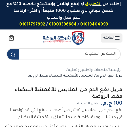
خطَّ إلى المحتوى
إطلب من
التطبيق
او إدفع اونلاين وإستمتع بخصم 10% مع
شحن مجاني لأي طلب بـ 1000 جنيهاً او اكثر - ارقامنا
للتواصل واتساب
01017797992
/
01003396684
/
01019404093
القائمة
الرئيسية
/
منظفات وتطهير وتعقيم
/
مزيل بقع الدم من الملابس للأقمشة البيضاء فقط الروضة
مزيل بقع الدم من الملابس للأقمشة البيضاء
فقط الروضة
شامل الضريبة
بقع الدم على الملابس تعتبر من أصعب البقع التي قد تواجهنا
في حياتنا اليومية، خاصة عندما تتعلق بالأقمشة البيضاء.