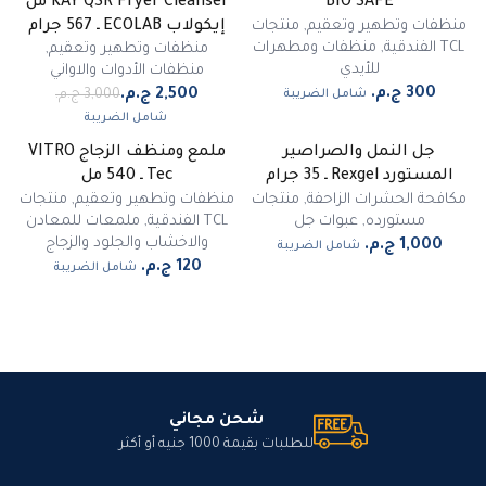
BIO SAFE
KAY QSR Fryer Cleanser من
مميز
منظفات وتطهير وتعقيم
,
منتجات
إيكولاب ECOLAB ـ 567 جرام
TCL الفندقية
,
منظفات ومطهرات
منظفات وتطهير وتعقيم
,
للأيدي
منظفات الأدوات والاواني
شامل الضريبة
شامل الضريبة
جل النمل والصراصير
ملمع ومنظف الزجاج VITRO
غير متوفر
المستورد Rexgel ـ 35 جرام
Tec ـ 540 مل
مكافحة الحشرات الزاحفة
,
منتجات
منظفات وتطهير وتعقيم
,
منتجات
مستورده
,
عبوات جل
TCL الفندقية
,
ملمعات للمعادن
والاخشاب والجلود والزجاج
شامل الضريبة
شامل الضريبة
شحن مجاني
للطلبات بقيمة 1000 جنيه أو أكثر