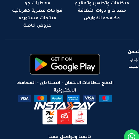
منظفات وتطهير وتعقيم
معطرات جو
معدات وأدوات النظافة
فواحات عطرية كهربائية
مكافحة القوارض
منتجات مستورده
عروض خاصة
حن
لباب
لبيت
الدفع ببطاقات الائتمان - انستا باي - المحافظ
الالكترونية
تابعنا وتواصل معنا