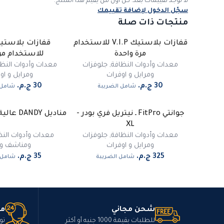
لا توجد تقييمات بعد. كن أول من يقيّم هذا المنتج.
سجّل الدخول لإضافة تقييمك
منتجات ذات صلة
قفازات بلاستيك V.I.P للاستخدام
مرة واحدة
للاستخدام مر
معدات وأدوات النظافة
,
جلوفزات
معدات وأدوات النظا
ومرايل و اوفرات
ومرايل و او
شامل الضريبة
شامل 
جوانتي FitPro ـ نيتريل فري بودر -
مناديل DANDY عالية الجودة C فولد
XL
معدات وأدوات النظافة
,
جلوفزات
معدات وأدوات النظ
ومرايل و اوفرات
ومناشف ور
شامل الضريبة
شامل 
شحن مجاني
مت
للطلبات بقيمة 1000 جنيه أو أكثر
تو