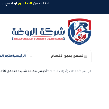
خطَّ إلى المحتوى
إطلب من
التطبيق
او إدفع اونلاين وإستمتع بخصم 10%
الرئيسية
متجر الم
تصفح جميع الأقسام
الرئيسية
/
معدات وأدوات النظافة
/
أكياس قمامة شديدة التحمل 90 لتر ـ 1 كيلو
-
35
%