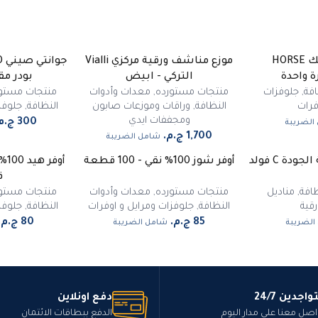
قفازات بلاستيك HORSE
موزع مناشف ورقية مركزي Vialli
ة واحدة
التركي - ابيض
بودر مقاس 
فة
,
جلوفزات
منتجات مستورده
,
معدات وأدوات
منتجات مستو
فرات
النظافة
,
وراقات وموزعات صابون
النظافة
,
جلوفز
ومجففات ايدي
الضريبة
شامل الضريبة
أوفر شوز 100% نقي - 100 قطعة
ق
افة
,
مناديل
منتجات مستورده
,
معدات وأدوات
منتجات مستو
قية
النظافة
,
جلوفزات ومرايل و اوفرات
النظافة
,
جلوفز
الضريبة
شامل الضريبة
واجدين 24/7
دفع اونلاين
اصل معنا على مدار اليوم
الدفع ببطاقات الائتمان