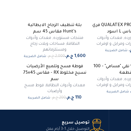
جوانتي صيني QUALATEX PRO فري
بلة تنظيف الزجاج الايطالية
-
20
%
L اسود
Hunt's مقاس 45 سم
رده
,
معدات وأدوات
منتجات مستورده
,
معدات وأدوات
ات ومرايل و اوفرات
النظافة
,
مساحات وبلات زجاج
ومستلزماتهم
شامل الضريبة
شامل الضريبة
أوفر هيد 100% نقي "مسامي" - 100
فوطة مسح وتلميع الأرضيات
-
45
%
طعة
نسيج مخلوط RX - مقاس 45×75
مميز
رده
,
معدات وأدوات
سم
ات ومرايل و اوفرات
معدات وأدوات النظافة
,
فوط مسح
وأرضيات
شامل الضريبة
شامل الضريبة
توصيل سريع
التوصيل خلال 1–3 أيام عمل