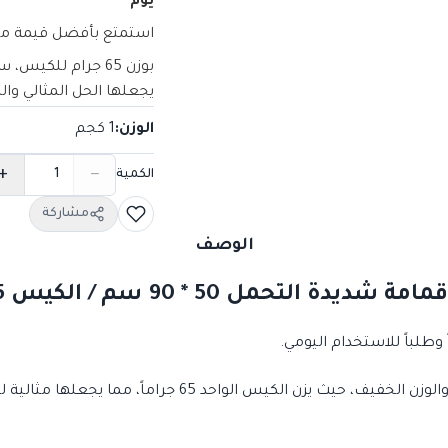
يوم
استمتع بأفضل قيمة مقابل 
بوزن 65 جرام للكي
يجعلها الحل المثالي وال
الوزن
:
1 كجم
+
−
الكمية
مشاركة
الوصف
ديدة التحمل 50 * 90 سم / الكيس 65 جرام
صُممت هذه الأكياس لتجمع بين السعة المناسبة والوزن الخفيف