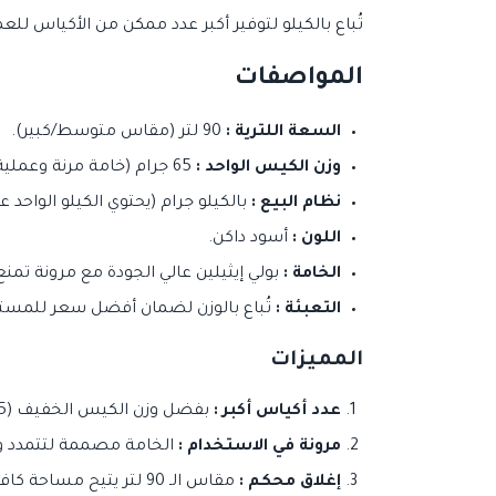
تُباع بالكيلو لتوفير أكبر عدد ممكن من الأكياس لل
المواصفات
السعة اللترية :
90 لتر (مقاس متوسط/كبير).
وزن الكيس الواحد :
65 جرام (خامة مرنة وعملية).
نظام البيع :
بالكيلو جرام (يحتوي الكيلو الواحد على حوالي 15 إل
اللون :
أسود داكن.
الخامة :
بولي إيثيلين عالي الجودة مع مرونة تمن
التعبئة :
تُباع بالوزن لضمان أفضل سعر للمست
المميزات
عدد أكياس أكبر :
بفضل وزن الكيس الخفيف (65 جرام)، ستحصل على عدد أكياس كبير جداً في الكيلو الواحد مقارنة بالمقاسات الأكبر.
مرونة في الاستخدام :
الخامة مصممة لتتمدد وتس
إغلاق محكم :
مقاس الـ 90 لتر يتيح مساحة كافية لربط الكيس وإغلاقه بإحكام بعد التعبئة.