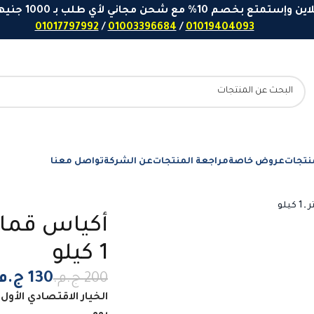
 مع شحن مجاني لأي طلب بـ 1000 جنيهاً او اكثر - ارقامنا للتواصل واتساب
01017797992
/
01003396684
/
01019404093
نتجات
عروض خاصة
مراجعة المنتجات
عن الشركة
تواصل معنا
1 كيلو