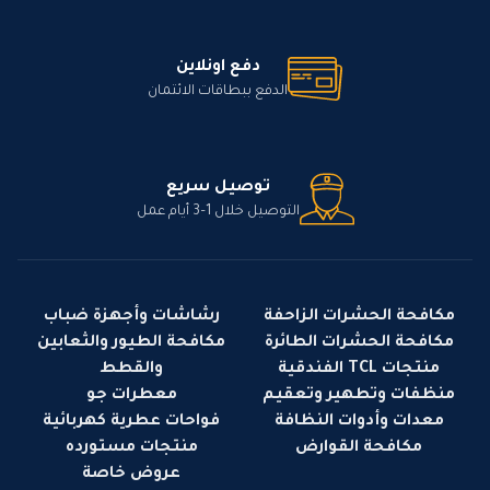
دفع اونلاين
الدفع ببطاقات الائتمان
توصيل سريع
التوصيل خلال 1–3 أيام عمل
مكافحة الحشرات الزاحفة
رشاشات وأجهزة ضباب
مكافحة الحشرات الطائرة
مكافحة الطيور والثعابين
منتجات TCL الفندقية
والقطط
منظفات وتطهير وتعقيم
معطرات جو
معدات وأدوات النظافة
فواحات عطرية كهربائية
مكافحة القوارض
منتجات مستورده
عروض خاصة