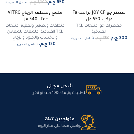
شامل الضريبة
معطر جو JOY CF برائحة Fa
ملمع ومنظف الزجاج VITRO
-
14
%
مركز – 550 مل
Tec ـ 540 مل
معطرات جو
,
منتجات TCL
منظفات وتطهير وتعقيم
,
منتجات
الفندقية
TCL الفندقية
,
ملمعات للمعادن
والاخشاب والجلود والزجاج
شامل الضريبة
شامل الضريبة
شحن مجاني
للطلبات بقيمة 1000 جنيه أو أكثر
متواجدين 24/7
تواصل معنا على مدار اليوم