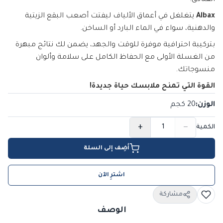
الفنادق.
Albax
يتغلغل في أعماق الألياف ليفتت أصعب البقع الزيتية
والدهنية، سواء في الماء البارد أو الساخن.
بتركيبة احترافية موفرة للوقت والجهد، يضمن لك نتائج مبهرة
من الغسلة الأولى مع الحفاظ الكامل على سلامة وألوان
منسوجاتك.
القوة التي تمنح ملابسك حياة جديدة!
الوزن
:
20 كجم
+
−
الكمية
أضِف إلى السلة
اشترِ الآن
مشاركة
الوصف