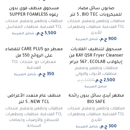
صابون سائل مضاد
مسحوق منظف قوى بدون
للميكروبات BIO TEC ـ 5 لتر
رغوه SUPPER FOAMLESS
منظفات وتطهير وتعقيم
,
منتجات
منظفات وتطهير وتعقيم
,
منتجات
TCL الفندقية
,
منظفات ومطهرات
TCL الفندقية
,
منظفات المغاسل
للأيدي
شامل الضريبة
شامل الضريبة
مسحوق لتنظيف القلايات
معطر جو CARE PLUS للقضاء
-
17
%
KAY QSR Fryer Cleanser من
على الروائح 550 مل
مميز
معطرات جو
,
منتجات TCL
إيكولاب ECOLAB ـ 567 جرام
الفندقية
منظفات وتطهير وتعقيم
,
منظفات الأدوات والاواني
شامل الضريبة
شامل الضريبة
مطهر أيدي سائل بدون رائحة
منظف عام متعدد الأغراض
غير متوفر
-
35
%
BIO SAFE
NEW TCL ـ 5 لتر
منظفات وتطهير وتعقيم
,
منتجات
منظفات وتطهير وتعقيم
,
منتجات
TCL الفندقية
,
منظفات ومطهرات
TCL الفندقية
,
منظفات ومطهرات
للأيدي
للاسطح والأرضيات وحمامات
السباحة
شامل الضريبة