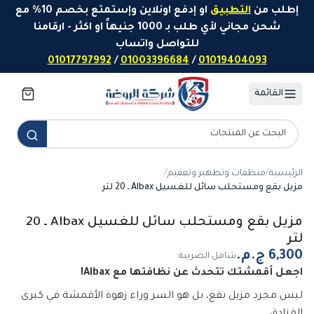
خطَّ إلى المحتوى
إطلب من
التطبيق
او إدفع اونلاين وإستمتع بخصم 10% مع
شحن مجاني لأي طلب بـ 1000 جنيهاً او اكثر - ارقامنا
للتواصل واتساب
01017797992
/
01003396684
/
01019404093
القائمة
الرئيسية
/
منظفات وتطهير وتعقيم
/
مزيل بقع ومستحلب سائل للغسيل Albax ـ 20 لتر
مزيل بقع ومستحلب سائل للغسيل Albax ـ 20
لتر
شامل الضريبة
اجعل أقمشتك تتحدث عن نظافتها مع Albax!
ليس مجرد مزيل بقع، بل هو السر وراء زهوة الأقمشة في كبرى