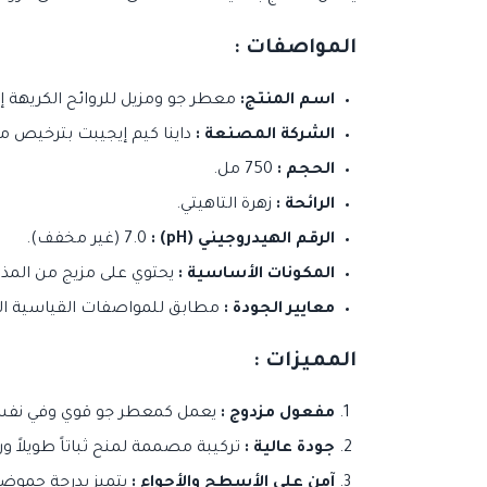
المواصفات :
اسم المنتج:
معطر جو ومزيل للروائح الكريهة إن
الشركة المصنعة :
داينا كيم إيجيبت بترخيص من شركة TY LTD
الحجم :
750 مل.
الرائحة :
زهرة التاهيتي.
الرقم الهيدروجيني (pH) :
7.0 (غير مخفف).
المكونات الأساسية :
يحتوي على مزيج من المذي
معايير الجودة :
مطابق للمواصفات القياسية المصرية /2015
المميزات :
مفعول مزدوج :
يعمل كمعطر جو قوي وفي نفس ا
جودة عالية :
تركيبة مصممة لمنح ثباتاً طويلاً ورا
آمن على الأسطح والأجواء :
يتميز بدرجة حموضة متعادلة (7.0) ومظهر مستحلب آمن 