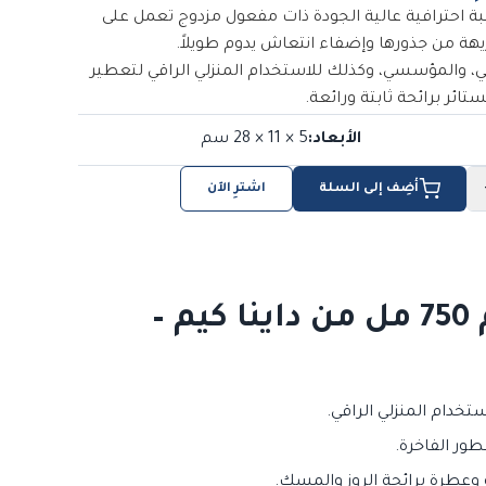
بة احترافية عالية الجودة ذات مفعول مزدوج تعمل على
يهة من جذورها وإضفاء انتعاش يدوم طويلاً.
ي، والمؤسسي، وكذلك للاستخدام المنزلي الراقي لتعطير
ائر برائحة ثابتة ورائعة.
الأبعاد
:
5 × 11 × 28
سم
أضِف إلى السلة
اشترِ الآن
معطر جو ومزيل للروائح الكريهة إنشور فريش 30 بحجم 750 مل من داينا كيم –
طور الفاخرة.
 وعطرة برائحة الروز والمسك.