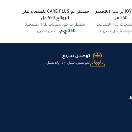
معطر جو JOY CF برائحة اللافندر
معطر جو CARE PLUS للقضاء على
5 مل
الروائح 550 مل
تجات TCL الفندقية
معطرات جو
,
منتجات TCL الفندقية
شامل الضريبة
شامل الضريبة
توصيل سريع
التوصيل خلال 1–3 أيام عمل
ط