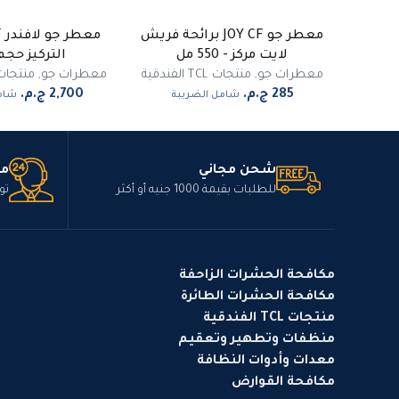
معطر جو JOY CF برائحة فريش
لايت مركز - 550 مل
التركيز حجم 5 لت
معطرات جو
,
منتجات TCL الفندقية
معطرات جو
,
منتجات TCL الفند
شامل الضريبة
شامل
شحن مجاني
مت
للطلبات بقيمة 1000 جنيه أو أكثر
تو
مكافحة الحشرات الزاحفة
مكافحة الحشرات الطائرة
منتجات TCL الفندقية
منظفات وتطهير وتعقيم
معدات وأدوات النظافة
مكافحة القوارض