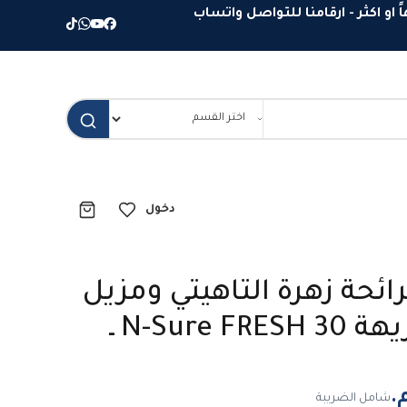
دخول
ئحة زهرة التاهيتي ومزيل
للروائح الكريهة N-Sure FRESH 30 ـ
شامل الضريبة