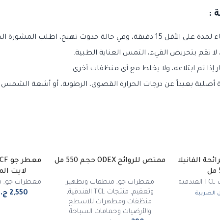
 :
في حالة حدوث تهيج، اطلب المشورة الطبية.
 إذا تم ابتلاعه، ولا يخلط مع أي منظفات أخرى.
 أصلية بعيداً عن درجات الحرارة القصوى، الرطوبة، أو أشعة الشمس 
 جو JOY CF برائحة الفانيلا
ممتص للروائح ODEX حجم 550 مل
لايت المرك
قية
معطرات جو
,
منظفات وتطهير
معطرات جو
,
من
وتعقيم
,
منتجات TCL الفندقية
,
الضريبة
منظفات ومطهرات للاسطح
والأرضيات وحمامات السباحة