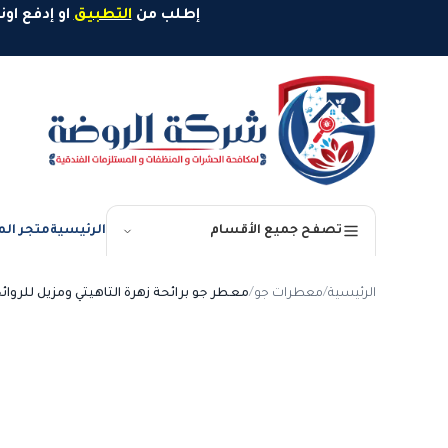
خطَّ إلى المحتوى
إطلب من
التطبيق
او إدفع اونلاين وإستمتع بخصم 10%
الرئيسية
متجر الم
تصفح جميع الأقسام
الرئيسية
/
معطرات جو
/
معطر جو برائحة زهرة التاهيتي ومزيل للروائح الكريهة re FRESH 30
-
40
%