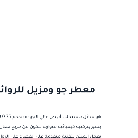
هو سائل مستحلب أبيض عالي الجودة بحجم 0.75 لتر، مصمم خصيصاً للاستخدام المهني، الصناعي، الفندقي، وكذلك للاستخدام المنزلي الراقي.
يتميز بتركيبة كيميائية متوازنة تتكون من مزيج فعا
يعمل المنتج بتقنية متقدمة على القضاء على الروائ