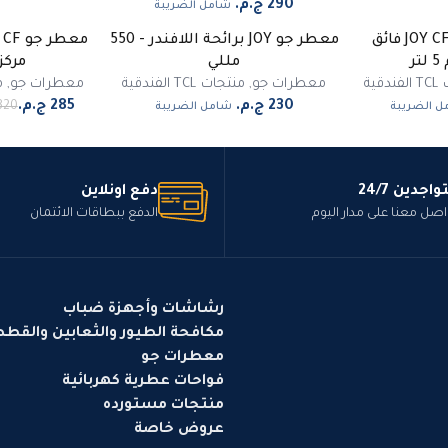
شامل الضريبة
معطر جو لافندر JOY CF فائق
معطر جو JOY برائحة اللافندر - 550
غير متوفر
-
11
%
ر
مللي
مركز – 50
قية
معطرات جو
,
منتجات TCL الفندقية
معطرات جو
,
من
 الضريبة
شامل الضريبة
واجدين 24/7
دفع اونلاين
اصل معنا على مدار اليوم
الدفع ببطاقات الائتمان
رشاشات وأجهزة ضباب
مكافحة الطيور والثعابين والقط
معطرات جو
فواحات عطرية كهربائية
منتجات مستورده
عروض خاصة