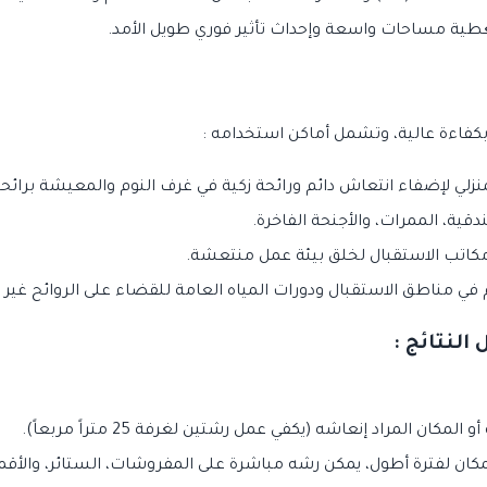
طية مساحات واسعة وإحداث تأثير فوري طويل الأمد.
 بكفاءة عالية، وتشمل أماكن استخدامه :
نزلي لإضفاء انتعاش دائم ورائحة زكية في غرف النوم والمعيشة برائح
قية، الممرات، والأجنحة الفاخرة.
كاتب الاستقبال لخلق بيئة عمل منتعشة.
في مناطق الاستقبال ودورات المياه العامة للقضاء على الروائح غير 
لنتائج :
 المراد إنعاشه (يكفي عمل رشتين لغرفة 25 متراً مربعاً).
 لفترة أطول، يمكن رشه مباشرة على المفروشات، الستائر، والأقمشة من مسا