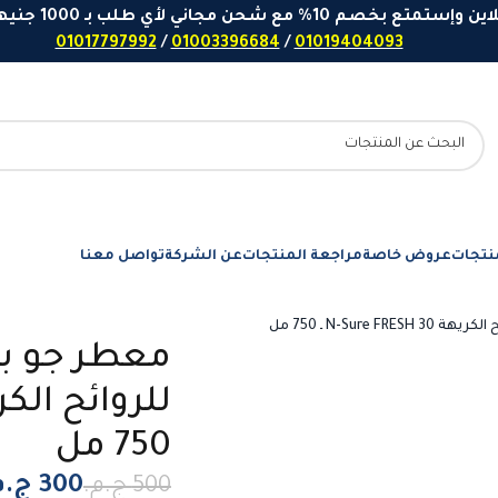
 مع شحن مجاني لأي طلب بـ 1000 جنيهاً او اكثر - ارقامنا للتواصل واتساب
01017797992
/
01003396684
/
01019404093
نتجات
عروض خاصة
مراجعة المنتجات
عن الشركة
تواصل معنا
N-Su ـ 750 مل
معطر جو برا
750 مل