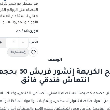
هو معطر جو يتميز بتركي
القضاء على الروائح الكر
مثالي للاستخدام الفندق
الأجواء والمفروشات والست
الوزن
:
840 جم
+
−
الكمية
مشاركة
الوصف
انتعاش فندقي فائق
ل من المواد خافضة للتوتر السطحي، والمذيبات، والمواد الحافظة، والع
ح المزعجة بدلاً من مجرد تغطيتها، ليمنح الأسر والمنشآت أجواء نقية