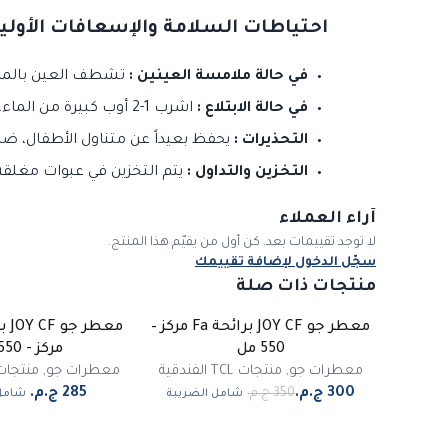
احتياطات السلامة والإسعافات الأولية
في حالة ملامسة العينين :
تشطف العين بالماء لمدة على الأقل 15 دقيقة، و
في حالة الابتلاع :
اشرب 1-2 أوب كبيرة من الماء، لا تقم بتحريض القيء، التمس العناية الطبية.
التحذيرات :
يحفظ بعيداً عن متناول الأطفال، ضار
التخزين والتداول :
يتم التخزين في عبوات مغلقة
آراء العملاء
لا توجد تقييمات بعد. كن أول من يقيّم هذا المنتج.
سجّل الدخول لإضافة تقييمك
منتجات ذات صلة
معطر جو JOY CF برائحة Fa مركز –
معطر
-
14
%
550 مل
مركز - 550 مل
معطرات جو
,
منتجات TCL الفندقية
معطرات جو
,
منتجات TCL الفند
شامل الضريبة
شامل 