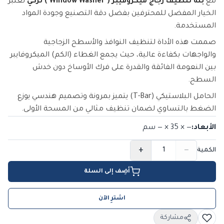
مع
بلة تنظيف زجاج ميكروفيبر ( Window Washer ) تركي
تعتبر
الخيار المفضل للمحترفين بفضل دقة التصنيع وجودة المواد
المستخدمة.
صممت هذه الأداة لتنظيف النوافذ والأسطح الزجاجية
والواجهات بكفاءة عالية، حيث يجمع الغطاء (الكم) الميكروفايبر
بين النعومة الفائقة والقدرة على فرك الأوساخ دون خدش
السطح.
الحامل البلاستيكي (T-Bar) يتميز بمرونة وتصميم هندسي يوزع
الضغط بالتساوي لضمان تنظيف مثالي من المسحة الأولى.
الأبعاد
:
— × 35 × —
سم
+
−
الكمية
أضِف إلى السلة
اشترِ الآن
مشاركة