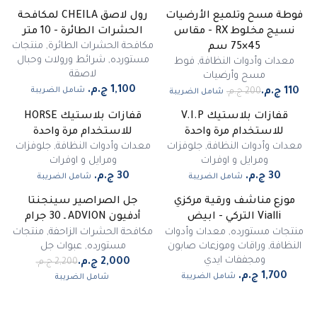
فوطة مسح وتلميع الأرضيات
رول لاصق CHEILA لمكافحة
-
45
%
نسيج مخلوط RX - مقاس
الحشرات الطائرة - 10 متر
مميز
مكافحة الحشرات الطائرة
,
منتجات
45×75 سم
مستورده
,
شرائط ورولات وحبال
معدات وأدوات النظافة
,
فوط
لاصقة
مسح وأرضيات
شامل الضريبة
شامل الضريبة
قفازات بلاستيك V.I.P
قفازات بلاستيك HORSE
للاستخدام مرة واحدة
للاستخدام مرة واحدة
معدات وأدوات النظافة
,
جلوفزات
معدات وأدوات النظافة
,
جلوفزات
ومرايل و اوفرات
ومرايل و اوفرات
شامل الضريبة
شامل الضريبة
موزع مناشف ورقية مركزي
جل الصراصير سينجنتا
-
9
%
Vialli التركي - ابيض
أدفيون ADVION ـ 30 جرام
مميز
منتجات مستورده
,
معدات وأدوات
مكافحة الحشرات الزاحفة
,
منتجات
النظافة
,
وراقات وموزعات صابون
مستورده
,
عبوات جل
ومجففات ايدي
شامل الضريبة
شامل الضريبة