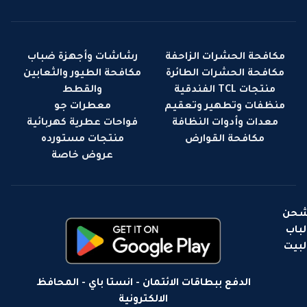
مكافحة الحشرات الزاحفة
رشاشات وأجهزة ضباب
مكافحة الحشرات الطائرة
مكافحة الطيور والثعابين
منتجات TCL الفندقية
والقطط
منظفات وتطهير وتعقيم
معطرات جو
معدات وأدوات النظافة
فواحات عطرية كهربائية
مكافحة القوارض
منتجات مستورده
عروض خاصة
حن
لباب
لبيت
الدفع ببطاقات الائتمان - انستا باي - المحافظ
الالكترونية