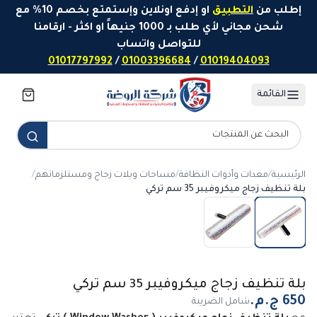
خطَّ إلى المحتوى
إطلب من
التطبيق
او إدفع اونلاين وإستمتع بخصم 10% مع
شحن مجاني لأي طلب بـ 1000 جنيهاً او اكثر - ارقامنا
للتواصل واتساب
01017797992
/
01003396684
/
01019404093
القائمة
الرئيسية
/
معدات وأدوات النظافة
/
مساحات وبلات زجاج ومستلزماتهم
/
بلة تنظيف زجاج ميكروفيبر 35 سم تركي
بلة تنظيف زجاج ميكروفيبر 35 سم تركي
شامل الضريبة