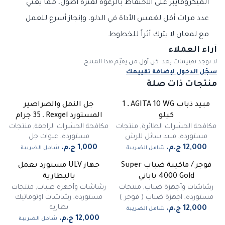
الميكروفايبر على الاحتفاظ بالرغوة لفترة أطول، مما يعني
عدد مرات أقل لغمس الأداة في الدلو، وإنجاز أسرع للعمل
مع لمعان لا يترك أثراً للخطوط.
آراء العملاء
لا توجد تقييمات بعد. كن أول من يقيّم هذا المنتج.
سجّل الدخول لإضافة تقييمك
منتجات ذات صلة
مبيد ذباب AGITA 10 WG ـ 1
جل النمل والصراصير
غير متوفر
كيلو
المستورد Rexgel ـ 35 جرام
مكافحة الحشرات الطائرة
,
منتجات
مكافحة الحشرات الزاحفة
,
منتجات
مستورده
,
مبيد سائل للرش
مستورده
,
عبوات جل
شامل الضريبة
شامل الضريبة
فوجر / ماكينة ضباب Super
جهاز ULV مستورد يعمل
غير متوفر
4000 Gold ياباني
بالبطارية
رشاشات وأجهزة ضباب
,
منتجات
رشاشات وأجهزة ضباب
,
منتجات
مستورده
,
اجهزة ضباب ( فوجر )
مستورده
,
رشاشات اوتوماتيك
بطارية
شامل الضريبة
شامل الضريبة