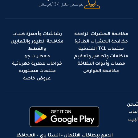
التوصيل خلال 1–3 أيام عمل
مكافحة الحشرات الزاحفة
رشاشات وأجهزة ضباب
مكافحة الحشرات الطائرة
مكافحة الطيور والثعابين
منتجات TCL الفندقية
والقطط
منظفات وتطهير وتعقيم
معطرات جو
معدات وأدوات النظافة
فواحات عطرية كهربائية
مكافحة القوارض
منتجات مستورده
عروض خاصة
حن
لباب
لبيت
الدفع ببطاقات الائتمان - انستا باي - المحافظ