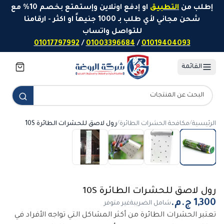
خطَّ إلى المحتوى
إطلب من
التطبيق
او إدفع اونلاين وإستمتع بخصم 10% مع
شحن مجاني لأي طلب بـ 1000 جنيهاً او اكثر - ارقامنا
للتواصل واتساب
01017797992
/
01003396684
/
01019404093
القائمة
الرئيسية
/
مكافحة الحشرات الطائرة
/
رول لاصق للحشرات الطائرة 10S
رول لاصق للحشرات الطائرة 10S
شامل الضريبة
غير متوفر
تعتبر الحشرات الطائرة من أكثر المشاكل التي تواجه الأفراد في