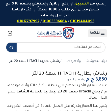
خطَّ إلى المحتوى
إطلب من
التطبيق
او إدفع اونلاين وإستمتع بخصم 10% مع
شحن مجاني لأي طلب بـ 1000 جنيهاً او اكثر - ارقامنا
للتواصل واتساب
01017797992
/
01003396684
/
01019404093
القائمة
الرئيسية
/
رشاشات وأجهزة ضباب
/
رشاش بطارية HITACHI سعة 20 لتر
رشاش بطارية HITACHI سعة 20 لتر
شامل الضريبة
عندما يتعلق الأمر بالمهام التي تتطلب أداءً عاليًا وأداة موثوقة،
فإن
بخاخ Hitachi سعة 20 لتر ببطارية للخدمة الشاقة
يقدم
الحل المثالي.
يتميز هذا الجهاز بقدرته على العمل بكفاءة في أصعب الظروف،