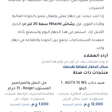
استخدام مميزة تلبي احتياجات الزراعة، التنظيف، أو مكافحة
الحشرات.
إذا كنت تبحث عن جهاز عملي وفعال يتميز بالجودة العالية
والأداء القوي، فإن
رشاش Hitachi سعة 20 لتر
هو الخيار
الأمثل لك. استثمر في هذا الجهاز اليوم واستمتع بأداة
متعددة الاستخدامات تجمع بين الجودة والكفاءة في جهاز
واحد.
آراء العملاء
لا توجد تقييمات بعد. كن أول من يقيّم هذا المنتج.
سجّل الدخول لإضافة تقييمك
منتجات ذات صلة
مبيد ذباب AGITA 10 WG ـ 1
جل النمل والصراصير
غير متوفر
كيلو
المستورد Rexgel ـ 35 جرام
مكافحة الحشرات الطائرة
,
منتجات
مكافحة الحشرات الزاحفة
,
منتجات
مستورده
,
مبيد سائل للرش
مستورده
,
عبوات جل
شامل الضريبة
شامل الضريبة