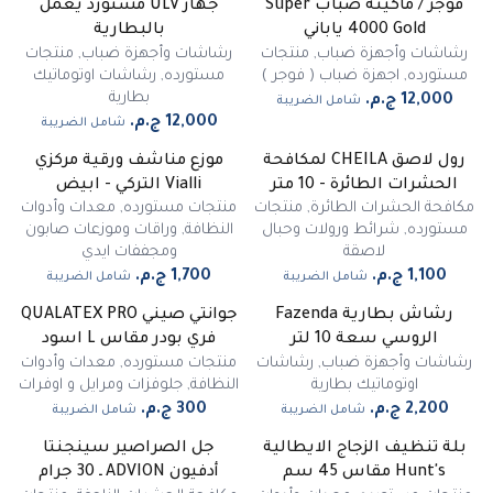
فوجر / ماكينة ضباب Super
جهاز ULV مستورد يعمل
غير متوفر
4000 Gold ياباني
بالبطارية
رشاشات وأجهزة ضباب
,
منتجات
رشاشات وأجهزة ضباب
,
منتجات
مستورده
,
اجهزة ضباب ( فوجر )
مستورده
,
رشاشات اوتوماتيك
بطارية
شامل الضريبة
شامل الضريبة
رول لاصق CHEILA لمكافحة
موزع مناشف ورقية مركزي
الحشرات الطائرة - 10 متر
Vialli التركي - ابيض
مكافحة الحشرات الطائرة
,
منتجات
منتجات مستورده
,
معدات وأدوات
مستورده
,
شرائط ورولات وحبال
النظافة
,
وراقات وموزعات صابون
لاصقة
ومجففات ايدي
شامل الضريبة
شامل الضريبة
رشاش بطارية Fazenda
جوانتي صيني QUALATEX PRO
غير متوفر
الروسي سعة 10 لتر
فري بودر مقاس L اسود
رشاشات وأجهزة ضباب
,
رشاشات
منتجات مستورده
,
معدات وأدوات
اوتوماتيك بطارية
النظافة
,
جلوفزات ومرايل و اوفرات
شامل الضريبة
شامل الضريبة
بلة تنظيف الزجاج الايطالية
جل الصراصير سينجنتا
-
9
%
-
20
%
Hunt's مقاس 45 سم
أدفيون ADVION ـ 30 جرام
مميز
مميز