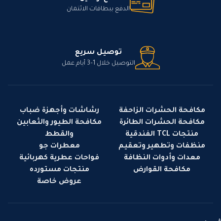
الدفع ببطاقات الائتمان
توصيل سريع
التوصيل خلال 1–3 أيام عمل
مكافحة الحشرات الزاحفة
رشاشات وأجهزة ضباب
مكافحة الحشرات الطائرة
مكافحة الطيور والثعابين
منتجات TCL الفندقية
والقطط
منظفات وتطهير وتعقيم
معطرات جو
معدات وأدوات النظافة
فواحات عطرية كهربائية
مكافحة القوارض
منتجات مستورده
عروض خاصة