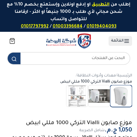
خطَّ إلى المحتوى
إطلب من
التطبيق
او إدفع اونلاين وإستمتع بخصم 10% مع
شحن مجاني لأي طلب بـ 1000 جنيهاً او اكثر - ارقامنا
للتواصل واتساب
01017797992
/
01003396684
/
01019404093
القائمة
الرئيسية
/
معدات وأدوات النظافة
/
موزع صابون Vialli التركي 1000 مللي ابيض
موزع صابون Vialli التركي 1000 مللي ابيض
شامل الضريبة