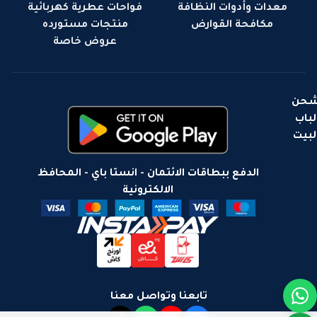
معدات وأدوات النظافة
فواحات عطرية كهربائية
مكافحة القوارض
منتجات مستورده
عروض خاصة
حن
لباب
لبيت
الدفع ببطاقات الائتمان - انستا باي - المحافظ
الالكترونية
تابعنا وتواصل معنا