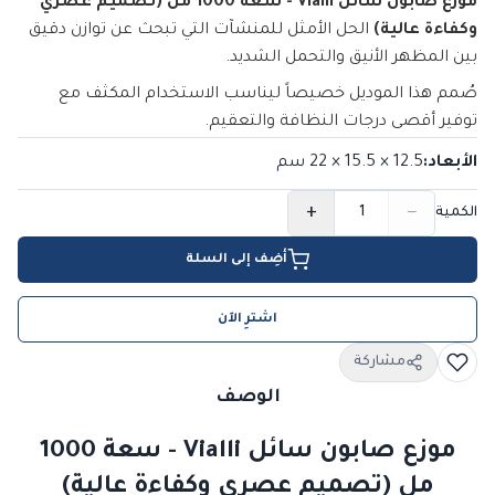
موزع صابون سائل Vialli - سعة 1000 مل (تصميم عصري
وكفاءة عالية)
الحل الأمثل للمنشآت التي تبحث عن توازن دقيق
بين المظهر الأنيق والتحمل الشديد.
صُمم هذا الموديل خصيصاً ليناسب الاستخدام المكثف مع
توفير أقصى درجات النظافة والتعقيم.
الأبعاد
:
12.5 × 15.5 × 22
سم
+
−
الكمية
أضِف إلى السلة
اشترِ الآن
مشاركة
الوصف
موزع صابون سائل Vialli - سعة 1000
مل (تصميم عصري وكفاءة عالية)