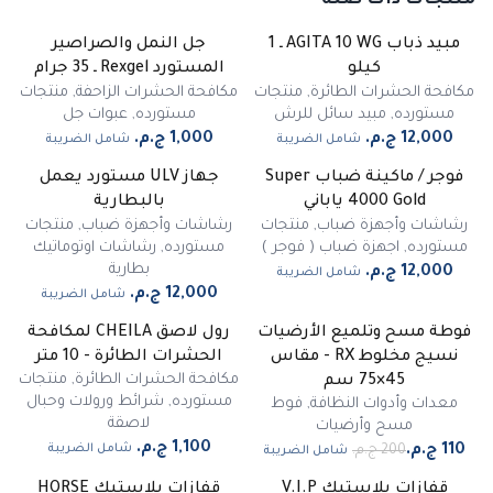
منتجات ذات صلة
مبيد ذباب AGITA 10 WG ـ 1
جل النمل والصراصير
غير متوفر
كيلو
المستورد Rexgel ـ 35 جرام
مكافحة الحشرات الطائرة
,
منتجات
مكافحة الحشرات الزاحفة
,
منتجات
مستورده
,
مبيد سائل للرش
مستورده
,
عبوات جل
شامل الضريبة
شامل الضريبة
فوجر / ماكينة ضباب Super
جهاز ULV مستورد يعمل
غير متوفر
4000 Gold ياباني
بالبطارية
رشاشات وأجهزة ضباب
,
منتجات
رشاشات وأجهزة ضباب
,
منتجات
مستورده
,
اجهزة ضباب ( فوجر )
مستورده
,
رشاشات اوتوماتيك
بطارية
شامل الضريبة
شامل الضريبة
فوطة مسح وتلميع الأرضيات
رول لاصق CHEILA لمكافحة
-
45
%
نسيج مخلوط RX - مقاس
الحشرات الطائرة - 10 متر
مميز
مكافحة الحشرات الطائرة
,
منتجات
45×75 سم
مستورده
,
شرائط ورولات وحبال
معدات وأدوات النظافة
,
فوط
لاصقة
مسح وأرضيات
شامل الضريبة
شامل الضريبة
قفازات بلاستيك V.I.P
قفازات بلاستيك HORSE