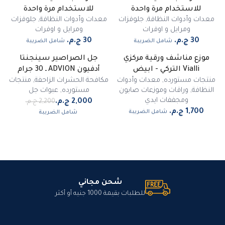
للاستخدام مرة واحدة
للاستخدام مرة واحدة
معدات وأدوات النظافة
,
جلوفزات
معدات وأدوات النظافة
,
جلوفزات
ومرايل و اوفرات
ومرايل و اوفرات
شامل الضريبة
شامل الضريبة
موزع مناشف ورقية مركزي
جل الصراصير سينجنتا
-
9
%
Vialli التركي - ابيض
أدفيون ADVION ـ 30 جرام
مميز
منتجات مستورده
,
معدات وأدوات
مكافحة الحشرات الزاحفة
,
منتجات
النظافة
,
وراقات وموزعات صابون
مستورده
,
عبوات جل
ومجففات ايدي
شامل الضريبة
شامل الضريبة
شحن مجاني
للطلبات بقيمة 1000 جنيه أو أكثر