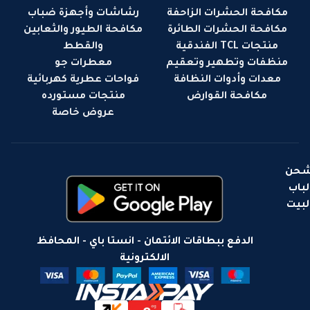
مكافحة الحشرات الزاحفة
رشاشات وأجهزة ضباب
مكافحة الحشرات الطائرة
مكافحة الطيور والثعابين
منتجات TCL الفندقية
والقطط
منظفات وتطهير وتعقيم
معطرات جو
معدات وأدوات النظافة
فواحات عطرية كهربائية
مكافحة القوارض
منتجات مستورده
عروض خاصة
حن
لباب
لبيت
الدفع ببطاقات الائتمان - انستا باي - المحافظ
الالكترونية