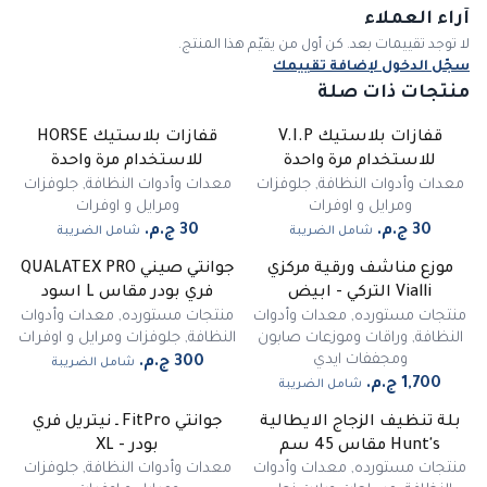
آراء العملاء
لا توجد تقييمات بعد. كن أول من يقيّم هذا المنتج.
سجّل الدخول لإضافة تقييمك
منتجات ذات صلة
قفازات بلاستيك V.I.P
قفازات بلاستيك HORSE
للاستخدام مرة واحدة
للاستخدام مرة واحدة
معدات وأدوات النظافة
,
جلوفزات
معدات وأدوات النظافة
,
جلوفزات
ومرايل و اوفرات
ومرايل و اوفرات
شامل الضريبة
شامل الضريبة
موزع مناشف ورقية مركزي
جوانتي صيني QUALATEX PRO
Vialli التركي - ابيض
فري بودر مقاس L اسود
منتجات مستورده
,
معدات وأدوات
منتجات مستورده
,
معدات وأدوات
النظافة
,
وراقات وموزعات صابون
النظافة
,
جلوفزات ومرايل و اوفرات
ومجففات ايدي
شامل الضريبة
شامل الضريبة
بلة تنظيف الزجاج الايطالية
جوانتي FitPro ـ نيتريل فري
-
20
%
Hunt's مقاس 45 سم
بودر - XL
منتجات مستورده
,
معدات وأدوات
معدات وأدوات النظافة
,
جلوفزات