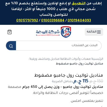
خطَّ إلى المحتوى
إطلب من
التطبيق
او إدفع اونلاين وإستمتع بخصم 10% مع
شحن مجاني لأي طلب بـ 1000 جنيهاً او اكثر - ارقامنا
للتواصل واتساب
01017797992
/
01003396684
/
01019404093
القائمة
الرئيسية
/
معدات وأدوات النظافة
/
مناديل ومناشف ورقية
/
مناديل تواليت رول جامبو مضغوط
-
23
%
مناديل تواليت رول جامبو مضغوط
شامل الضريبة
مناديل تواليت رول جامبو - وزن يصل إلى 450 جرام
مصممة
خصيصاً لتوفير أقصى درجات النظافة والراحة.
تتميز بملمس املس.