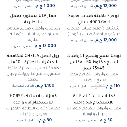
مستورده
,
مبيد سائل للرش
مستورده
,
عبوات جل
شامل الضريبة
شامل الضريبة
فوجر / ماكينة ضباب Super
جهاز ULV مستورد يعمل
غير متوفر
4000 Gold ياباني
بالبطارية
رشاشات وأجهزة ضباب
,
منتجات
رشاشات وأجهزة ضباب
,
منتجات
مستورده
,
اجهزة ضباب ( فوجر )
مستورده
,
رشاشات اوتوماتيك
بطارية
شامل الضريبة
شامل الضريبة
فوطة مسح وتلميع الأرضيات
رول لاصق CHEILA لمكافحة
-
45
%
نسيج مخلوط RX - مقاس
الحشرات الطائرة - 10 متر
مميز
مكافحة الحشرات الطائرة
,
منتجات
45×75 سم
مستورده
,
شرائط ورولات وحبال
معدات وأدوات النظافة
,
فوط
لاصقة
مسح وأرضيات
شامل الضريبة
شامل الضريبة
قفازات بلاستيك V.I.P
قفازات بلاستيك HORSE
للاستخدام مرة واحدة
للاستخدام مرة واحدة
معدات وأدوات النظافة
,
جلوفزات
معدات وأدوات النظافة
,
جلوفزات
ومرايل و اوفرات
ومرايل و اوفرات
شامل الضريبة
شامل الضريبة