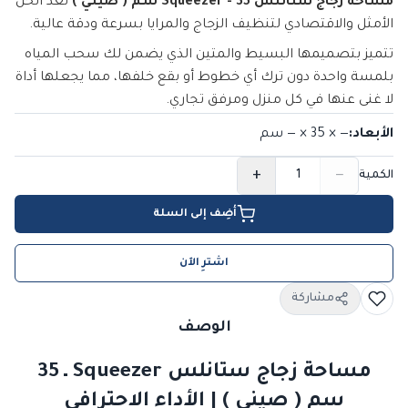
مساحة زجاج ستانلس Squeezer - 35 سم ( صيني )
تُعد الحل
الأمثل والاقتصادي لتنظيف الزجاج والمرايا بسرعة ودقة عالية.
تتميز بتصميمها البسيط والمتين الذي يضمن لك سحب المياه
بلمسة واحدة دون ترك أي خطوط أو بقع خلفها، مما يجعلها أداة
لا غنى عنها في كل منزل ومرفق تجاري.
الأبعاد
:
— × 35 × —
سم
+
−
الكمية
أضِف إلى السلة
اشترِ الآن
مشاركة
الوصف
مساحة زجاج ستانلس Squeezer ـ 35
سم ( صيني ) | الأداء الاحترافي