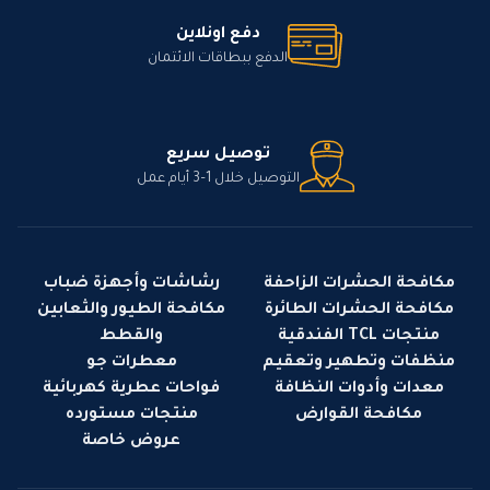
دفع اونلاين
الدفع ببطاقات الائتمان
توصيل سريع
التوصيل خلال 1–3 أيام عمل
مكافحة الحشرات الزاحفة
رشاشات وأجهزة ضباب
مكافحة الحشرات الطائرة
مكافحة الطيور والثعابين
منتجات TCL الفندقية
والقطط
منظفات وتطهير وتعقيم
معطرات جو
معدات وأدوات النظافة
فواحات عطرية كهربائية
مكافحة القوارض
منتجات مستورده
عروض خاصة