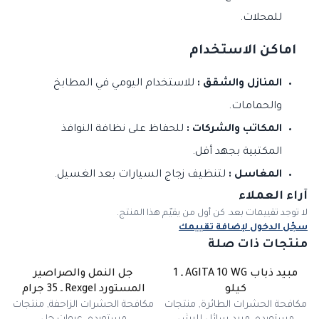
للمحلات.
اماكن الاستخدام
المنازل والشقق :
للاستخدام اليومي في المطابخ
والحمامات.
المكاتب والشركات :
للحفاظ على نظافة النوافذ
المكتبية بجهد أقل.
المغاسل :
لتنظيف زجاج السيارات بعد الغسيل.
آراء العملاء
لا توجد تقييمات بعد. كن أول من يقيّم هذا المنتج.
سجّل الدخول لإضافة تقييمك
منتجات ذات صلة
مبيد ذباب AGITA 10 WG ـ 1
جل النمل والصراصير
غير متوفر
كيلو
المستورد Rexgel ـ 35 جرام
مكافحة الحشرات الطائرة
,
منتجات
مكافحة الحشرات الزاحفة
,
منتجات