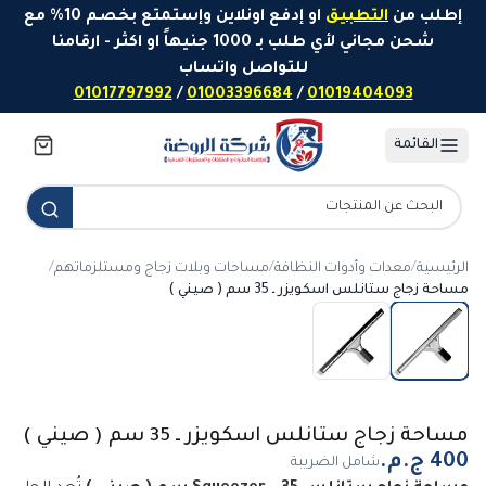
خطَّ إلى المحتوى
إطلب من
التطبيق
او إدفع اونلاين وإستمتع بخصم 10% مع
شحن مجاني لأي طلب بـ 1000 جنيهاً او اكثر - ارقامنا
للتواصل واتساب
01017797992
/
01003396684
/
01019404093
القائمة
الرئيسية
/
معدات وأدوات النظافة
/
مساحات وبلات زجاج ومستلزماتهم
/
مساحة زجاج ستانلس اسكويزر ـ 35 سم ( صيني )
مساحة زجاج ستانلس اسكويزر ـ 35 سم ( صيني )
شامل الضريبة