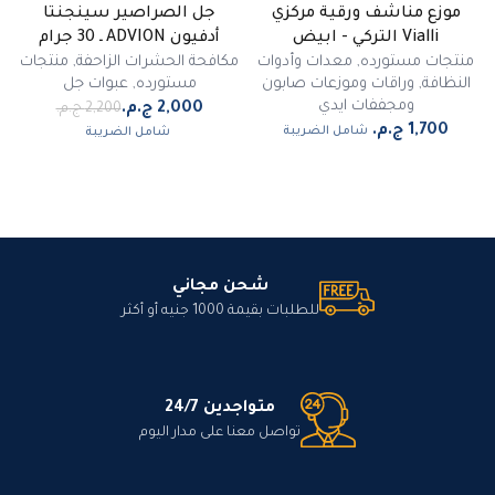
موزع مناشف ورقية مركزي
جل الصراصير سينجنتا
-
9
%
Vialli التركي - ابيض
أدفيون ADVION ـ 30 جرام
مميز
منتجات مستورده
,
معدات وأدوات
مكافحة الحشرات الزاحفة
,
منتجات
النظافة
,
وراقات وموزعات صابون
مستورده
,
عبوات جل
ومجففات ايدي
شامل الضريبة
شامل الضريبة
شحن مجاني
للطلبات بقيمة 1000 جنيه أو أكثر
متواجدين 24/7
تواصل معنا على مدار اليوم