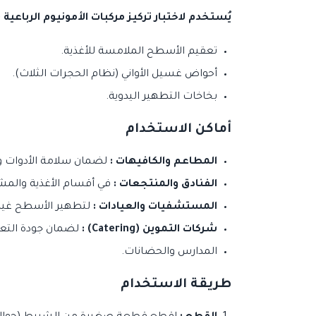
يُستخدم لاختبار تركيز مركبات الأمونيوم الرباعية (Oasis 146, Hyamine 3500, etc) التي تستخدم في 
تعقيم الأسطح الملامسة للأغذية.
أحواض غسيل الأواني (نظام الحجرات الثلاث).
بخاخات التطهير اليدوية.
أماكن الاستخدام
المطاعم والكافيهات :
لضمان سلامة الأدوات 
الفنادق والمنتجعات :
في أقسام الأغذية والمشروبا
المستشفيات والعيادات :
لتطهير الأسطح غير 
شركات التموين (Catering) :
لضمان جودة التعقي
المدارس والحضانات.
طريقة الاستخدام