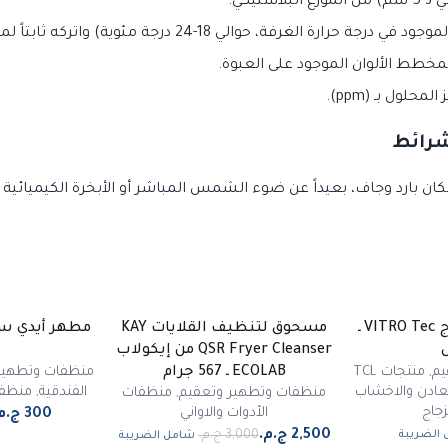
كي.
ة، حوالي 18-24 درجة مئوية) واتركه ثابتاً لمدة 10 ثوانٍ.
بمخطط الألوان الموجود على العبوة.
لول بـ (ppm).
شرائط
ن بارد وجاف، بعيداً عن ضوء الشمس المباشر أو الأبخرة الكيميائية 
ملمع ومنظف الزجاج VITRO Tec ـ
مسحوق لتنظيف القلايات KAY
-
17
%
QSR Fryer Cleanser من إيكولاب
مميز
يم
,
منتجات TCL
منظفات وتطهير
ECOLAB ـ 567 جرام
ادن والاخشاب
الفندقية
,
منظفا
منظفات وتطهير وتعقيم
,
منظفات
زجاج
الأدوات والاواني
الضريبة
شامل الضريبة