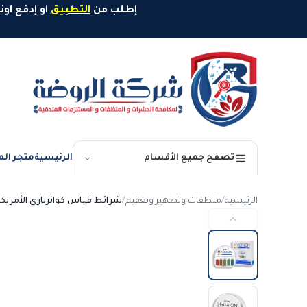
خطَّ إلى المحتوى
إطلب من
التطبيق
او إدفع اونلاين وإستمتع بخصم 10%
الرئيسية
متجر الم
تصفح جميع الأقسام
الرئيسية
/
منظفات وتطهير وتعقيم
/
شرائط قياس كواترناري الأمريكية drion