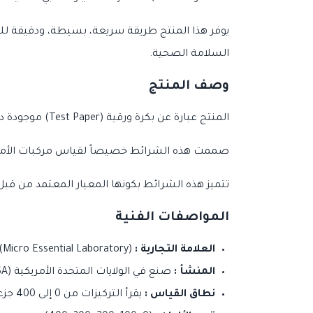
يوفر هذا المنتج طريقة سريعة، بسيطة، ودقيقة لل
السلامة الصحية.
وصف المنتج
المنتج عبارة عن بكرة ورقية (Test Paper) موجودة داخل موزع بلاستيكي شفاف وقوي، مدمج به مخطط ألوان للمقارنة.
صممت هذه الشرائط خصيصاً لقياس مركبات الأمونيوم الرباعية (Quaternary Ammonium) بتركيزات تصل إ
تتميز هذه الشرائط بكونها المعيار المعتمد من قبل 
المواصفات الفنية
العلامة التجارية :
Hydrion (Micro Essential Laboratory).
المنشأ :
صنع في الولايات المتحدة الأمريكية (Made in USA).
نطاق القياس :
يقرأ التركيزات من 0 إلى 400 جزء في المليون (ppm).