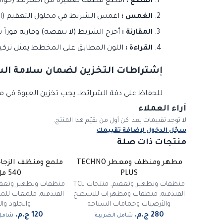
القطع :
اقطع قطعة صغيرة من الشريط (حوالي 3-5 سم) من الموزع البلاستي
الغمس :
اغمس الشريط في محلول التعقيم (الموجود في درجة حرارة الغرف
المقارنة :
أخرج الشريط (لا تنفضه) وقارنه فوراً 
القراءة :
اللون المطابق على المخطط يمثل تركيز المح
إشتراطات التخزين لضمان سلامة ال
للحفاظ على دقة الشرائط، يجب تخزين العبوة في مكا
آراء العملاء
لا توجد تقييمات بعد. كن أول من يقيّم هذا المنتج.
سجّل الدخول لإضافة تقييمك
منتجات ذات صلة
مطهر ومنظف ومعطر TECHNO
PLUS
540 مل
منظفات وتطهير وتعقيم
,
منتجات TCL
منظفات وتطهير وتعق
الفندقية
,
منظفات ومطهرات للاسطح
الفندقية
,
ملمعات للمع
والأرضيات وحمامات السباحة
والجلود وال
شامل الضريبة
شامل 