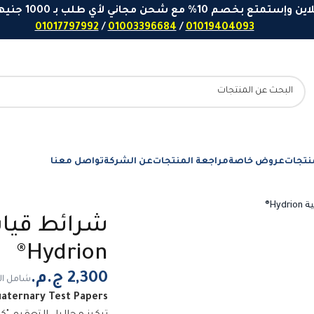
 مع شحن مجاني لأي طلب بـ 1000 جنيهاً او اكثر - ارقامنا للتواصل واتساب
01017797992
/
01003396684
/
01019404093
نتجات
عروض خاصة
مراجعة المنتجات
عن الشركة
تواصل معنا
Hy®
شرائط قياس
Hydrion®
شامل ال
uaternary Test Papers