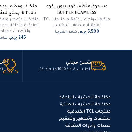
مسحوق منظف قوى بدون رغوه
SUPPER FOAMLESS
PLUS لا يحتاج للشطف 550 مل
منظفات وتطهير وتعقيم
,
منتجات TCL
منظفات وتطهير وتعق
الفندقية
,
منظفات المغاسل
الفندقية
,
منظفات ومط
والأرضيات وحماما
شامل الضريبة
شامل 
شحن مجاني
مت
للطلبات بقيمة 1000 جنيه أو أكثر
تو
مكافحة الحشرات الزاحفة
مكافحة الحشرات الطائرة
منتجات TCL الفندقية
منظفات وتطهير وتعقيم
معدات وأدوات النظافة