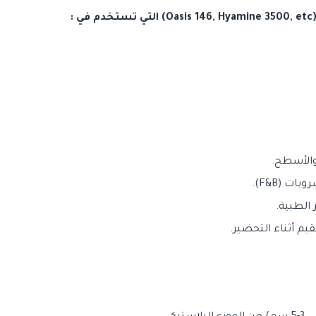
:
والأسطح.
ت (F&B).
الطبية.
م أثناء التحضير.