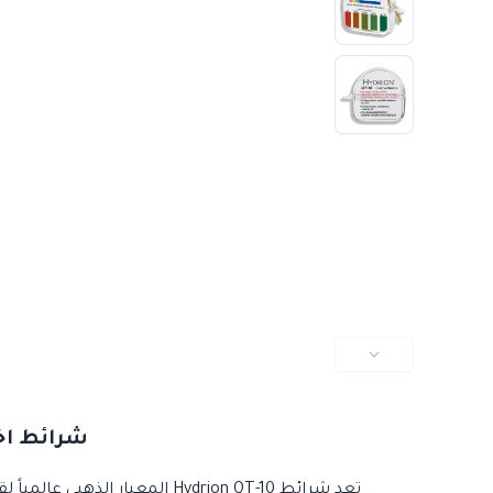
شرائط اختبار QT-10 Quaternary ـ (Made in USA
تعد شرائط Hydrion QT-10 المعيار الذهبي عالمياً لقياس تركيز محاليل التعقيم "كواترناري" (Quaternary Ammonium Compounds).