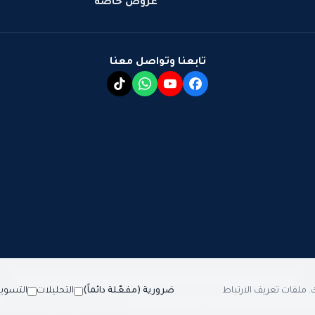
عروض خاصة
تابعنا وتواصل معنا
سياسة الخصوصية
سياسة الشحن
سياسة الاستبدال والاسترجاع
 ملفات تعريف الارتباط
ضرورية (مفعّلة دائماً)
التحليلات
التسوي
والمنظفات ومستلزمات النظافة الفندقية
2026 © جميع الحقوق محفوظة
تص