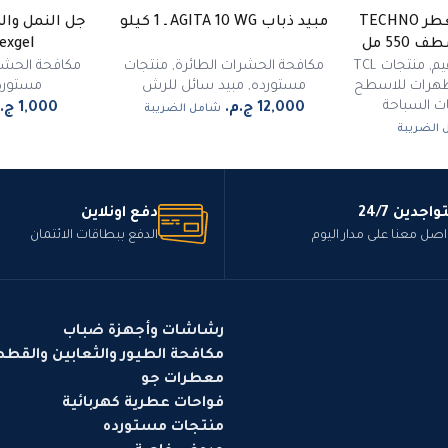
منظف ومطهر ومعطر TECHNO
مبيد ذباب AGITA 10 WG ـ 1 كيلو
جل النمل وال
Rexgel ـ 35 ج
يم
,
منتجات TCL
مكافحة الحشرات الطائرة
,
منتجات
مكافحة الحشرا
هرات للاسطح
مستورده
,
مبيد سائل للرش
مستورد
ت السباحة
شامل الضريبة
الضريبة
واجدين 24/7
دفع اونلاين
اصل معنا على مدار اليوم
الدفع ببطاقات الائتمان
رشاشات وأجهزة ضباب
مكافحة الطيور والثعابين والقط
معطرات جو
فواحات عطرية كهربائية
منتجات مستورده