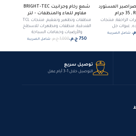
صراصير المستورد
شمع رخام وجرانيت BRIGHT-TEC
غير متوفر
غير متوفر
-
25
%
رام
مقاوم للماء والمنظفات - لتر
ت الزاحفة
,
منتجات
منظفات وتطهير وتعقيم
,
منتجات TCL
ه
,
عبوات جل
الفندقية
,
منظفات ومطهرات للاسطح
والأرضيات وحمامات السباحة
شامل الضريبة
شامل الضريبة
توصيل سريع
التوصيل خلال 1–3 أيام عمل
ط