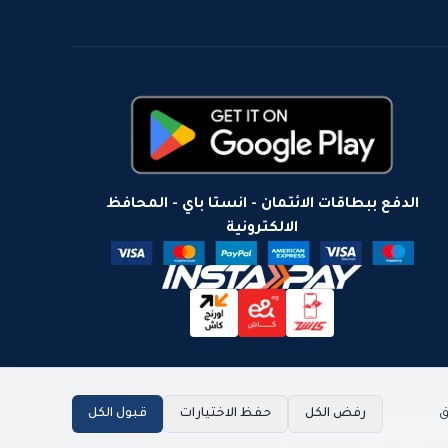
الدفع ببطاقات الائتمان - انستا باي - المحافظ
الالكترونية
ق
رفض الكل
حفظ الاختيارات
قبول الكل
ميم وتطوير brightc0de