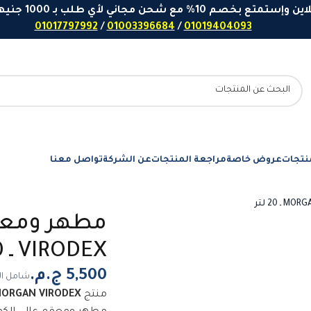
 مع شحن مجاني لأي طلب بـ 1000 جنيهاً او اكثر - ارقامنا للتواصل واتساب
01017797992
/
01003396684
/
01019404093
نتجات
عروض خاصة
مراجعة المنتجات
عن الشركة
تواصل معنا
VIRODEX ـ 20 لتر
شامل ال
منتج
ORGAN VIRODEX