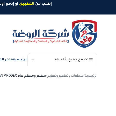
خطَّ إلى المحتوى
إطلب من
التطبيق
او إدفع اونلاين وإستمتع بخصم 10%
الرئيسية
متجر الم
تصفح جميع الأقسام
الرئيسية
/
منظفات وتطهير وتعقيم
/
مطهر ومعقم عام MORGAN VIRODEX ـ 20 لتر