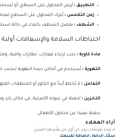
التطبيق :
يُرش المحلول على السطح، أو يُستخدم 
زمن التلامس :
يُترك المحلول على السطح لمدة تتراوح بين 5 إلى 15 دقيقة لضمان القضا
الشطف :
يفضل الشطف بالماء في حالة استخدام
احتياطات السلامة والإسعافات أولية :
مادة كاوية :
يجب ارتداء قفازات، نظارات واقية، ومل
التهوية :
يُستخدم في أماكن جيدة التهوية لتجنب اس
التفاعل :
لا يُخلط أبداً مع الكلور أو المنظفات القل
التخزين :
يُحفظ في عبوته الأصلية، في مكان بارد و
يحفظ بعيدا عن متناول الأطفال.
آراء العملاء
لا توجد تقييمات بعد. كن أول من يقيّم هذا المنتج.
سجّل الدخول لإضافة تقييمك