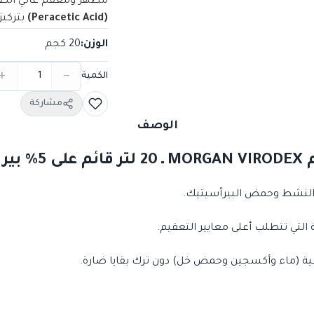
مطهر ومعقم عالي الكف
(Peracetic Acid)
بتركيز 5%
الوزن
:
20 كجم
+
−
الكمية
مشاركة
الوصف
ك اسيد
النشط وحمض البيرأسيتيك.
تي تتطلب أعلى معايير التعقيم.
يعية (ماء وأكسجين وحمض خل) دون ترك بقايا ضارة.