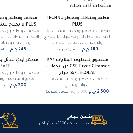
منتجات ذات صلة
مطهر ومنظف ومعطر TECHNO
PLUS
PLUS لا يحتاج للشطف 550 مل
منظفات وتطهير وتعقيم
,
منتجات TCL
منظفات وتطهير وتعق
الفندقية
,
منظفات ومطهرات للاسطح
الفندقية
,
منظفات ومط
والأرضيات وحمامات السباحة
والأرضيات وحماما
شامل الضريبة
شامل 
مسحوق لتنظيف القلايات KAY
غي
-
17
%
QSR Fryer Cleanser من إيكولاب
SAFE
مميز
منظفات وتطهير وتعق
ECOLAB ـ 567 جرام
الفندقية
,
منظفات ومط
منظفات وتطهير وتعقيم
,
منظفات
الأدوات والاواني
شامل
شامل الضريبة
شحن مجاني
مت
للطلبات بقيمة 1000 جنيه أو أكثر
تو