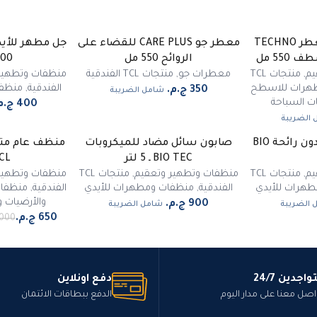
منظف ومطهر ومعطر TECHNO
معطر جو CARE PLUS للقضاء على
الروائح 550 مل
2000 ـ 
يم
,
منتجات TCL
معطرات جو
,
منتجات TCL الفندقية
منظفات وتطهير
هرات للاسطح
الفندقية
,
منظفا
شامل الضريبة
ت السباحة
الضريبة
مطهر أيدي سائل بدون رائحة BIO
صابون سائل مضاد للميكروبات
ر متوفر
-
35
%
BIO TEC ـ 5 لتر
TCL ـ 5
يم
,
منتجات TCL
منظفات وتطهير وتعقيم
,
منتجات TCL
منظفات وتطهير
هرات للأيدي
الفندقية
,
منظفات ومطهرات للأيدي
الفندقية
,
منظفا
والأرضيات 
 الضريبة
شامل الضريبة
واجدين 24/7
دفع اونلاين
اصل معنا على مدار اليوم
الدفع ببطاقات الائتمان