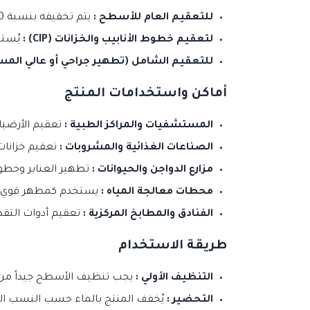
للتعقيم العام للأسطح :
يتم تخفيفه بنسبة 1:100 إلى 1:200 (أي من 5 مل إلى 10 مل لكل لتر ماء).
لتعقيم خطوط الأنابيب والخزانات (CIP) :
يُستخدم 
للتعقيم الشامل (تطهير جراحي أو عالي المس
أماكن واستخدامات المنتج
المستشفيات والمراكز الطبية :
تعقيم الأرضيات
الصناعات الغذائية والمشروبات :
تعقيم خزانات 
مزارع الدواجن والحيوانات :
تطهير العنابر وخطوط
محطات معالجة المياه :
يستخدم كمطهر قوي لل
الفنادق والمطابخ المركزية :
تعقيم أدوات التق
طريقة الاستخدام
التنظيف الأولي :
يجب تنظيف الأسطح جيداً من 
التحضير :
يُخفف المنتج بالماء حسب النسب المذ