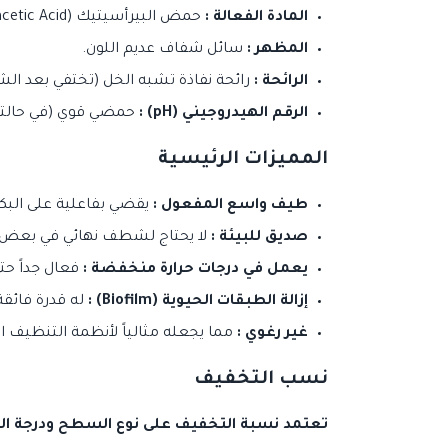
المادة الفعالة :
حمض البيرأسيتيك (Peracetic Acid) بنسبة 5%.
المظهر :
سائل شفاف عديم اللون.
الرائحة :
رائحة نفاذة تشبه الخل (تختفي بعد ال
الرقم الهيدروجيني (pH) :
حمضي قوي (في حالته 
المميزات الرئيسية
طيف واسع المفعول :
يقضي بفاعلية على البكتيريا
صديق للبيئة :
لا يحتاج لشطف نهائي في بعض ال
يعمل في درجات حرارة منخفضة :
فعال جداً حتى
إزالة الطبقات الحيوية (Biofilm) :
له قدرة فائقة
غير رغوي :
مما يجعله مثالياً لأنظمة التنظيف المكاني (CIP) وخطوط
نسب التخفيف
تعتمد نسبة التخفيف على نوع السطح ودرجة الت