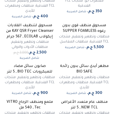
معطرات جو
,
منتجات TCL
منظفات وتطهير وتعقيم
,
منتجات
الفندقية
TCL الفندقية
,
منظفات ومطهرات
للأيدي
شامل الضريبة
شامل الضريبة
مسحوق منظف قوى بدون
مسحوق لتنظيف القلايات
-
17
%
رغوه SUPPER FOAMLESS
KAY QSR Fryer Cleanser من
مميز
منظفات وتطهير وتعقيم
,
منتجات
إيكولاب ECOLAB ـ 567 جرام
TCL الفندقية
,
منظفات المغاسل
منظفات وتطهير وتعقيم
,
منظفات الأدوات والاواني
شامل الضريبة
شامل الضريبة
مطهر أيدي سائل بدون رائحة
صابون سائل مضاد
غير متوفر
BIO SAFE
للميكروبات BIO TEC ـ 5 لتر
منظفات وتطهير وتعقيم
,
منتجات
منظفات وتطهير وتعقيم
,
منتجات
TCL الفندقية
,
منظفات ومطهرات
TCL الفندقية
,
منظفات ومطهرات
للأيدي
للأيدي
شامل الضريبة
شامل الضريبة
منظف عام متعدد الأغراض
ملمع ومنظف الزجاج VITRO
-
35
%
NEW TCL ـ 5 لتر
Tec ـ 540 مل
منظفات وتطهير وتعقيم
,
منتجات
منظفات وتطهير وتعقيم
,
منتجات