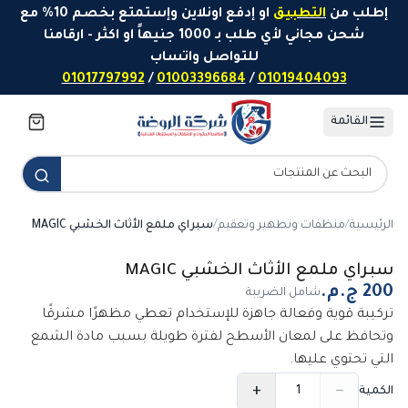
خطَّ إلى المحتوى
إطلب من
التطبيق
او إدفع اونلاين وإستمتع بخصم 10% مع
شحن مجاني لأي طلب بـ 1000 جنيهاً او اكثر - ارقامنا
للتواصل واتساب
01017797992
/
01003396684
/
01019404093
القائمة
الرئيسية
/
منظفات وتطهير وتعقيم
/
سبراي ملمع الأثاث الخشبي MAGIC
سبراي ملمع الأثاث الخشبي MAGIC
شامل الضريبة
تركيبة قوية وفعالة جاهزة للإستخدام تعطي مظهرًا مشرقًا
وتحافظ على لمعان الأسطح لفترة طويلة بسبب مادة الشمع
التي تحتوي عليها.
+
−
الكمية