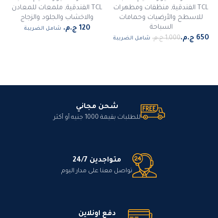
TCL الفندقية
,
منظفات ومطهرات
TCL الفندقية
,
ملمعات للمعادن
للاسطح والأرضيات وحمامات
والاخشاب والجلود والزجاج
السباحة
شامل الضريبة
شامل الضريبة
شحن مجاني
للطلبات بقيمة 1000 جنيه أو أكثر
متواجدين 24/7
تواصل معنا على مدار اليوم
دفع اونلاين