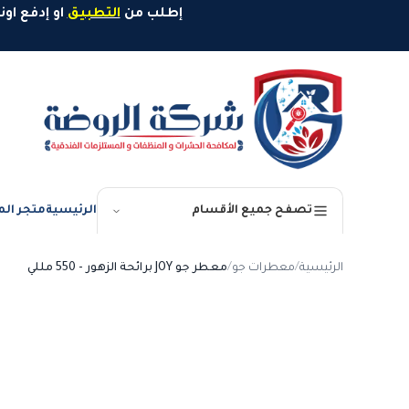
خطَّ إلى المحتوى
إطلب من
التطبيق
او إدفع اونلاين وإستمتع بخصم 10%
الرئيسية
متجر الم
تصفح جميع الأقسام
الرئيسية
/
معطرات جو
/
معطر جو JOY برائحة الزهور - 550 مللي