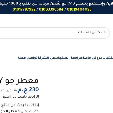
 مع شحن مجاني لأي طلب بـ 1000 جنيهاً او اكثر - ارقامنا للتواصل واتساب
01017797992
/
01003396684
/
01019404093
نتجات
عروض خاصة
مراجعة المنتجات
عن الشركة
تواصل معنا
معطر جو JOY برائحة الزهور - 550 مللي
شامل الضري
الرائحة تلعب دورًا كبير
إذا كنت تبحث عن منتج 
عملك، فإن
معطر الجو ب