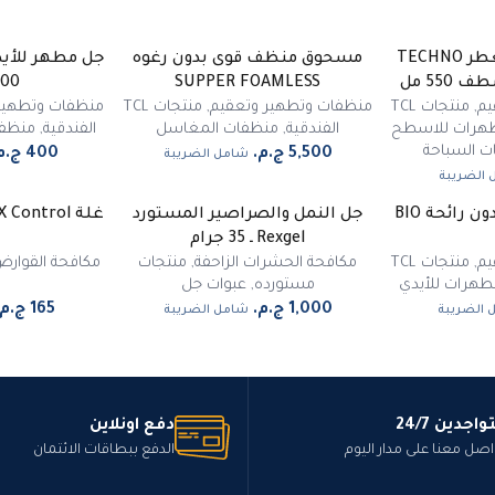
منظف ومطهر ومعطر TECHNO
مسحوق منظف قوى بدون رغوه
SUPPER FOAMLESS
2000 ـ 
يم
,
منتجات TCL
منظفات وتطهير وتعقيم
,
منتجات TCL
منظفات وتطهير
هرات للاسطح
الفندقية
,
منظفات المغاسل
الفندقية
,
منظفا
ت السباحة
شامل الضريبة
الضريبة
مطهر أيدي سائل بدون رائحة BIO
جل النمل والصراصير المستورد
ر متوفر
غير متوفر
Rexgel ـ 35 جرام
يم
,
منتجات TCL
مكافحة الحشرات الزاحفة
,
منتجات
مكافحة القوار
هرات للأيدي
مستورده
,
عبوات جل
 الضريبة
شامل الضريبة
واجدين 24/7
دفع اونلاين
اصل معنا على مدار اليوم
الدفع ببطاقات الائتمان