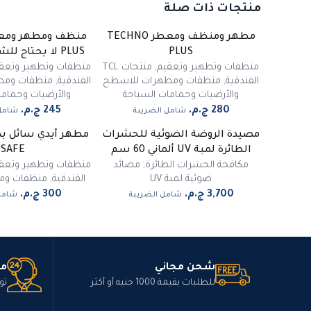
منتجات ذات صلة
مطهر ومنظف ومعطر TECHNO
PLUS
PLUS لا يحتاج للشطف 550 مل
منظفات وتطهير وتعقيم
,
منتجات TCL
منظفات وتطهير وتعق
الفندقية
,
منظفات ومطهرات للاسطح
الفندقية
,
منظفات ومط
والأرضيات وحمامات السباحة
والأرضيات وحماما
شامل الضريبة
شامل 
مصيدة الروضة الضوئية للحشرات
غي
الطائرة لمبة UV ألماني 60 سم
SAFE
مكافحة الحشرات الطائرة
,
مصائد
منظفات وتطهير وتعق
ضوئية لمبة UV
الفندقية
,
منظفات ومط
شامل الضريبة
شامل
شحن مجاني
مت
للطلبات بقيمة 1000 جنيه أو أكثر
تو