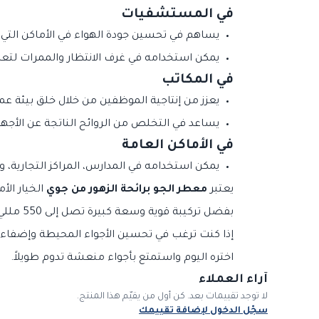
في المستشفيات
يساهم في تحسين جودة الهواء في الأماكن التي 
يمكن استخدامه في غرف الانتظار والممرات لتعزيز
في المكاتب
يعزز من إنتاجية الموظفين من خلال خلق بيئة 
يساعد في التخلص من الروائح الناتجة عن الأجهز
في الأماكن العامة
يمكن استخدامه في المدارس، المراكز التجارية، و
يعتبر
معطر الجو برائحة الزهور من جوي
الخيار الأ
بفضل تركيبة قوية وسعة كبيرة تصل إلى 550 مللي، يقدم هذا المعطر تجربة عطرية مميزة تلبي احتياجات المنازل، الفنادق، المستشفيات، والمكاتب.
إذا كنت ترغب في تحسين الأجواء المحيطة وإضفاء
اختره اليوم واستمتع بأجواء منعشة تدوم طويلاً.
آراء العملاء
لا توجد تقييمات بعد. كن أول من يقيّم هذا المنتج.
سجّل الدخول لإضافة تقييمك