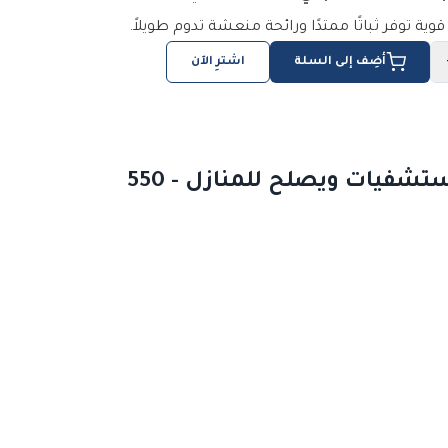
قوية توفر ثباتًا ممتدًا ورائحة منعشة تدوم طويلاً.
أضِف إلى السلة
اشترِ الآن
معطر جو JOY برائحة الزهور القوي شديد الثبات وممتد المفعول للفنادق والمستشفيات ويصلح للمنازل - 550