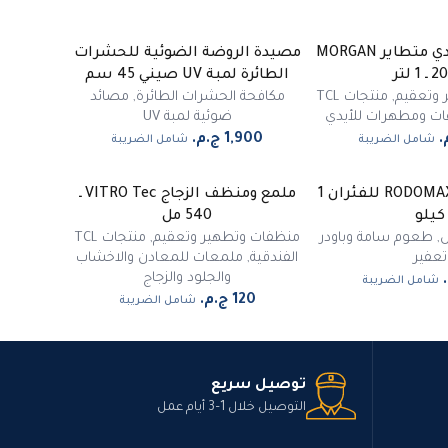
جل مطهر للأيدي متطاير MORGAN
مصيدة الروضة الضوئية للحشرات
1 لتر
الطائرة لمبة UV صيني 45 سم
 وتعقيم
,
منتجات TCL
مكافحة الحشرات الطائرة
,
مصائد
ت ومطهرات للأيدي
ضوئية لمبة UV
شامل الضريبة
شامل الضريبة
غلة RODOMAX Control للفئران 1
ملمع ومنظف الزجاج VITRO Tec ـ
كيلو
540 مل
ض
,
طعوم سامة وباودر
منظفات وتطهير وتعقيم
,
منتجات TCL
تعفير
الفندقية
,
ملمعات للمعادن والاخشاب
والجلود والزجاج
شامل الضريبة
شامل الضريبة
توصيل سريع
التوصيل خلال 1–3 أيام عمل