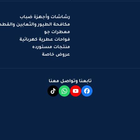
رشاشات وأجهزة ضباب
مكافحة الطيور والثعابين والقط
معطرات جو
فواحات عطرية كهربائية
منتجات مستورده
عروض خاصة
تابعنا وتواصل معنا