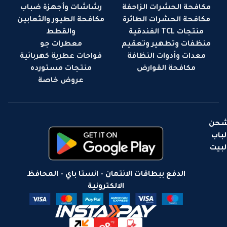
مكافحة الحشرات الزاحفة
رشاشات وأجهزة ضباب
مكافحة الحشرات الطائرة
مكافحة الطيور والثعابين
منتجات TCL الفندقية
والقطط
منظفات وتطهير وتعقيم
معطرات جو
معدات وأدوات النظافة
فواحات عطرية كهربائية
مكافحة القوارض
منتجات مستورده
عروض خاصة
حن
لباب
لبيت
الدفع ببطاقات الائتمان - انستا باي - المحافظ
الالكترونية