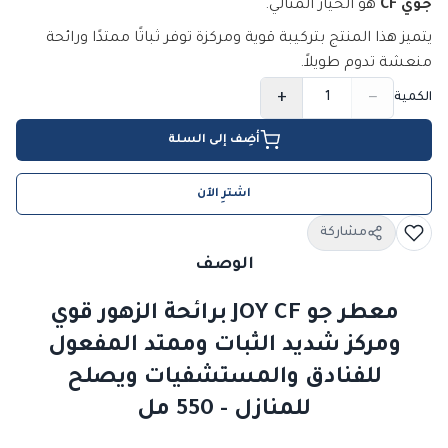
جوي CF
هو الخيار المثالي.
يتميز هذا المنتج بتركيبة قوية ومركزة توفر ثباتًا ممتدًا ورائحة
منعشة تدوم طويلاً.
+
−
الكمية
أضِف إلى السلة
اشترِ الآن
مشاركة
الوصف
معطر جو JOY CF برائحة الزهور قوي
ومركز شديد الثبات وممتد المفعول
للفنادق والمستشفيات ويصلح
للمنازل - 550 مل