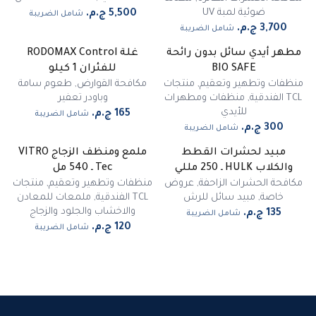
ضوئية لمبة UV
شامل الضريبة
شامل الضريبة
مطهر أيدي سائل بدون رائحة
غلة RODOMAX Control
غير متوفر
BIO SAFE
للفئران 1 كيلو
منظفات وتطهير وتعقيم
,
منتجات
مكافحة القوارض
,
طعوم سامة
TCL الفندقية
,
منظفات ومطهرات
وباودر تعفير
للأيدي
شامل الضريبة
شامل الضريبة
مبيد لحشرات القطط
ملمع ومنظف الزجاج VITRO
والكلاب HULK ـ 250 مللي
Tec ـ 540 مل
مكافحة الحشرات الزاحفة
,
عروض
منظفات وتطهير وتعقيم
,
منتجات
خاصة
,
مبيد سائل للرش
TCL الفندقية
,
ملمعات للمعادن
والاخشاب والجلود والزجاج
شامل الضريبة
شامل الضريبة