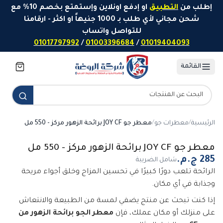
خطَّ إلى المحتوى
إطلب من
التطبيق
او إدفع اونلاين وإستمتع بخصم 10% مع
شحن مجاني لأي طلب بـ 1000 جنيهاً او اكثر - ارقامنا
للتواصل واتساب
01017797992
/
01003396684
/
01019404093
القائمة
الرئيسية
/
معطرات جو
/
معطر جو JOY CF برائحة الزهور مركز - 550 مل
معطر جو JOY CF برائحة الزهور مركز - 550 مل
شامل الضريبة
الرائحة تلعب دورًا كبيرًا في تحسين المزاج وخلق أجواء مريحة
وجذابة في أي مكان.
إذا كنت تبحث عن منتج يضفي لمسة من الطبيعة والانتعاش
على منزلك أو مكان عملك، فإن
معطر الجو برائحة الزهور من