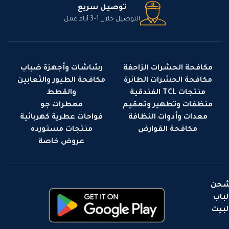
توصيل سريع
التوصيل خلال 1–3 أيام عمل
مكافحة الحشرات الزاحفة
رشاشات وأجهزة ضباب
مكافحة الحشرات الطائرة
مكافحة الطيور والثعابين
منتجات TCL الفندقية
والقطط
منظفات وتطهير وتعقيم
معطرات جو
معدات وأدوات النظافة
فواحات عطرية كهربائية
مكافحة القوارض
منتجات مستورده
عروض خاصة
حن
لباب
لبيت