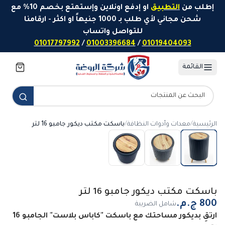
خطَّ إلى المحتوى
إطلب من
التطبيق
او إدفع اونلاين وإستمتع بخصم 10% مع
شحن مجاني لأي طلب بـ 1000 جنيهاً او اكثر - ارقامنا
للتواصل واتساب
01017797992
/
01003396684
/
01019404093
القائمة
الرئيسية
/
معدات وأدوات النظافة
/
باسكت مكتب ديكور جامبو 16 لتر
باسكت مكتب ديكور جامبو 16 لتر
شامل الضريبة
ارتقِ بديكور مساحتك مع باسكت "كاباس بلاست" الجامبو 16