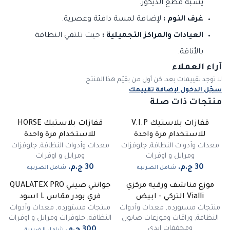
يشبه قطع الديكور.
غرف النوم :
لإضافة لمسة دافئة وعصرية.
العيادات والمراكز التجميلية :
حيث تلتقي النظافة
بالأناقة.
آراء العملاء
لا توجد تقييمات بعد. كن أول من يقيّم هذا المنتج.
سجّل الدخول لإضافة تقييمك
منتجات ذات صلة
قفازات بلاستيك V.I.P
قفازات بلاستيك HORSE
للاستخدام مرة واحدة
للاستخدام مرة واحدة
معدات وأدوات النظافة
,
جلوفزات
معدات وأدوات النظافة
,
جلوفزات
ومرايل و اوفرات
ومرايل و اوفرات
شامل الضريبة
شامل الضريبة
موزع مناشف ورقية مركزي
جوانتي صيني QUALATEX PRO
Vialli التركي - ابيض
فري بودر مقاس L اسود
منتجات مستورده
,
معدات وأدوات
منتجات مستورده
,
معدات وأدوات
النظافة
,
وراقات وموزعات صابون
النظافة
,
جلوفزات ومرايل و اوفرات
ومجففات ايدي
شامل الضريبة