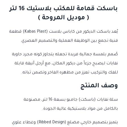
باسكت قمامة للمكتب بلاستيك 16 لتر
( موديل المروحة )
يُعد باسكت الديكور من كاباس بلاست (Kabas Plast) قطعة
فنية تجمع بين الوظيفة العملية والتصميم العصري.
صُمم بلمسة جمالية فريدة تجعله يتجاوز كونه مجرد حاوية
نفايات ليصبح جزءاً من ديكور المكان، مع أرجل أنيقة قابلة
للفك والتركيب تعزز من مظهره الفاخر وتضمن ثباته.
وصف المنتج
سلة نفايات (باسكت) جامبو بسعة 16 لتر، مصنوعة
بالكامل من مواد بلاستيكية عالية الجودة.
يتميز بتصميم خارجي مضلع (Ribbed Design) وغطاء علوي