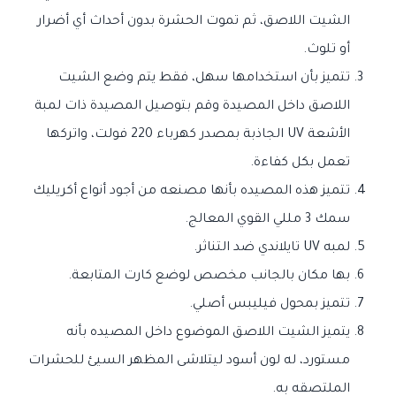
الشيت اللاصق، ثم تموت الحشرة بدون أحداث أي أضرار
أو تلوث.
تتميز بأن استخدامها سهل، فقط يتم وضع الشيت
اللاصق داخل المصيدة وقم بتوصيل المصيدة ذات لمبة
الأشعة UV الجاذبة بمصدر كهرباء 220 فولت، واتركها
تعمل بكل كفاءة.
تتميز هذه المصيده بأنها مصنعه من أجود أنواع أكريليك
سمك 3 مللي القوي المعالج.
لمبه UV تايلاندي ضد التناثر.
بها مكان بالجانب مخصص لوضع كارت المتابعة.
تتميز بمحول فيليبس أصلي.
يتميز الشيت اللاصق الموضوع داخل المصيده بأنه
مستورد، له لون أسود ليتلاشى المظهر السيئ للحشرات
الملتصقه به.