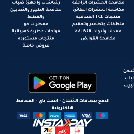
مكافحة الحشرات الزاحفة
رشاشات وأجهزة ضباب
مكافحة الحشرات الطائرة
مكافحة الطيور والثعابين
منتجات TCL الفندقية
والقطط
منظفات وتطهير وتعقيم
معطرات جو
معدات وأدوات النظافة
فواحات عطرية كهربائية
مكافحة القوارض
منتجات مستورده
عروض خاصة
حن
لباب
لبيت
الدفع ببطاقات الائتمان - انستا باي - المحافظ
الالكترونية