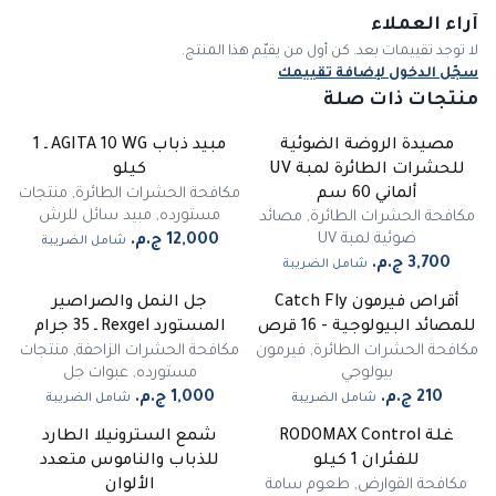
آراء العملاء
لا توجد تقييمات بعد. كن أول من يقيّم هذا المنتج.
سجّل الدخول لإضافة تقييمك
منتجات ذات صلة
مصيدة الروضة الضوئية
مبيد ذباب AGITA 10 WG ـ 1
للحشرات الطائرة لمبة UV
كيلو
مكافحة الحشرات الطائرة
,
منتجات
ألماني 60 سم
مستورده
,
مبيد سائل للرش
مكافحة الحشرات الطائرة
,
مصائد
ضوئية لمبة UV
شامل الضريبة
شامل الضريبة
أقراص فيرمون Catch Fly
جل النمل والصراصير
غير متوفر
للمصائد البيولوجية - 16 قرص
المستورد Rexgel ـ 35 جرام
مكافحة الحشرات الطائرة
,
فيرمون
مكافحة الحشرات الزاحفة
,
منتجات
بيولوجي
مستورده
,
عبوات جل
شامل الضريبة
شامل الضريبة
غلة RODOMAX Control
شمع السترونيلا الطارد
للفئران 1 كيلو
للذباب والناموس متعدد
مكافحة القوارض
,
طعوم سامة
الألوان