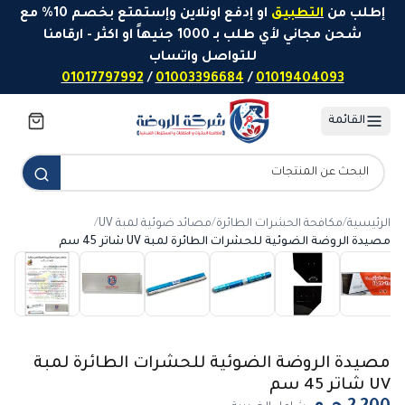
خطَّ إلى المحتوى
إطلب من
التطبيق
او إدفع اونلاين وإستمتع بخصم 10% مع
شحن مجاني لأي طلب بـ 1000 جنيهاً او اكثر - ارقامنا
للتواصل واتساب
01017797992
/
01003396684
/
01019404093
القائمة
الرئيسية
/
مكافحة الحشرات الطائرة
/
مصائد ضوئية لمبة UV
/
مصيدة الروضة الضوئية للحشرات الطائرة لمبة UV شاتر 45 سم
مصيدة الروضة الضوئية للحشرات الطائرة لمبة
UV شاتر 45 سم