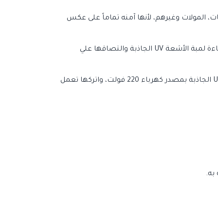
، المولات وغيرهم، لأنها آمنه تماماً على عكس
تقضى على الحشرات الطائرة بدون استخدام أي مواد مضرة للإنسان، تعتمد على جذب الحشرات الطائرة الي مصدر إضاءة لمبة الأشعة UV الجاذبة والتصاقها علي
تتميز بأن استخدامها سهل، فقط يتم وضع الشيت اللاصق داخل المصيدة وقم بتوصيل المصيدة ذات لمبة الأشعة UV الجاذبة بمصدر كهرباء 220 فولت، واتركها تعمل
به.