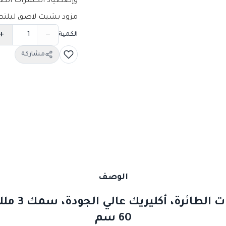
وإصطياد الحشرات الطائ
مزود بشيت لاصق ليلتصق
+
−
الكمية
مشاركة
الوصف
60 سم