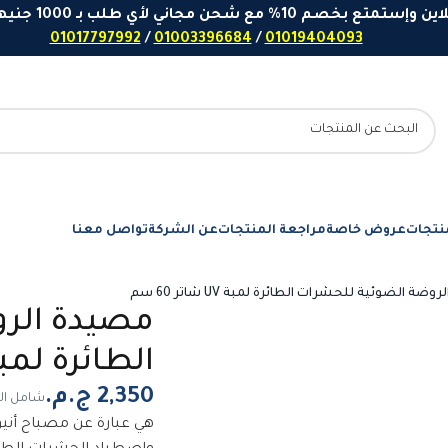
 مع شحن مجاني لأي طلب بـ 1000 جنيهاً او اكثر - ارقامنا للتواصل واتساب
01017797992
/
01003396684
/
01019404093
نتجات
عروض خاصة
مراجعة المنتجات
عن الشركة
تواصل معنا
ضة الضوئية للحشرات الطائرة لمبة UV شاتر 60 سم
مصيدة الر
الطائرة لمبة UV شاتر 0
شامل ال
هي عبارة عن مصباح أني