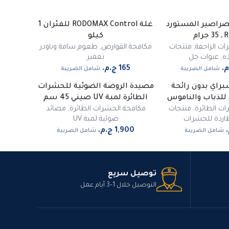
صراصير المستورد
غلة RODOMAX Control للفئران 1
غير متوفر
رام
كيلو
ت الزاحفة
,
منتجات
مكافحة القوارض
,
طعوم سامة وباودر
ه
,
عبوات جل
تعفير
شامل الضريبة
شامل الضريبة
براي بدون رائحة
مصيدة الروضة الضوئية للحشرات
للذباب والناموس
الطائرة لمبة UV صيني 45 سم
ت الطائرة
,
منتجات
مكافحة الحشرات الطائرة
,
مصائد
ردة للحشرات
ضوئية لمبة UV
شامل الضريبة
شامل الضريبة
توصيل سريع
التوصيل خلال 1–3 أيام عمل