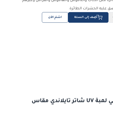
رة مثل الذباب والناموس والهاموش والفراش وغيرهم.
 عليه الحشرات الطائرة.
أضِف إلى السلة
اشترِ الآن
مصيدة الروضة الضوئية للحشرات الطائرة، أكليريك عالي الجودة، سمك 3 مللي لمبة UV شاتر تايلاندي مقاس