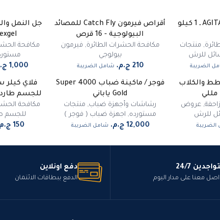
أقراص فيرمون Catch Fly للمصائد
جل النمل وال
البيولوجية - 16 قرص
Rexgel ـ 35 ج
ائرة
,
منتجات
مكافحة الحشرات الطائرة
,
فيرمون
مكافحة الحشرا
ائل للرش
بيولوجي
مستورد
ل الضريبة
شامل الضريبة
طط والكلاب
فوجر / ماكينة ضباب Super 4000
فلاي كيلر س
غير متوفر
Gold ياباني
للجسم طارد 
احفة
,
عروض
رشاشات وأجهزة ضباب
,
منتجات
مكافحة الحشرا
ئل للرش
مستورده
,
اجهزة ضباب ( فوجر )
للجسم طا
الضريبة
شامل الضريبة
واجدين 24/7
دفع اونلاين
اصل معنا على مدار اليوم
الدفع ببطاقات الائتمان