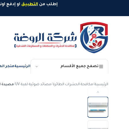
خطَّ إلى المحتوى
إطلب من
التطبيق
او إدفع اونلاين وإستمتع بخصم 10%
الرئيسية
متجر الم
تصفح جميع الأقسام
الرئيسية
/
مكافحة الحشرات الطائرة
/
مصائد ضوئية لمبة UV
/
مصيدة الرو