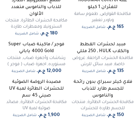
غلة RODOMAX Control
شمع السترونيلا الطارد
للفئران 1 كيلو
للذباب والناموس متعدد
مكافحة القوارض
,
طعوم سامة
الألوان
وباودر تعفير
مكافحة الحشرات الطائرة
,
منتجات
السترونيلا ومعطرات طاردة
شامل الضريبة
شامل الضريبة
مبيد لحشرات القطط
فوجر / ماكينة ضباب Super
غير متوفر
والكلاب HULK ـ 250 مللي
4000 Gold ياباني
مكافحة الحشرات الزاحفة
,
عروض
رشاشات وأجهزة ضباب
,
منتجات
خاصة
,
مبيد سائل للرش
مستورده
,
اجهزة ضباب ( فوجر )
شامل الضريبة
شامل الضريبة
فلاي كيلر سبراي بدون رائحة
مصيدة الروضة الضوئية
للجسم طارد للذباب
للحشرات الطائرة لمبة UV
والناموس
صيني 45 سم
مكافحة الحشرات الطائرة
,
منتجات
مكافحة الحشرات الطائرة
,
مصائد
للجسم طاردة للحشرات
ضوئية لمبة UV
شامل الضريبة
شامل الضريبة