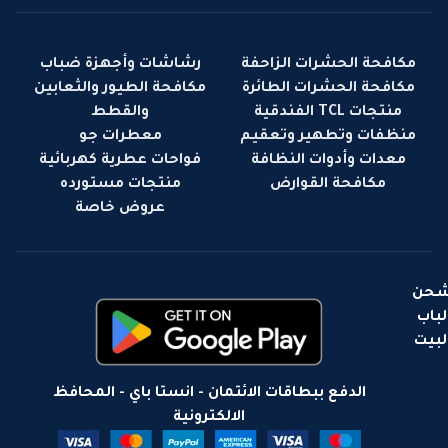
مكافحة الحشرات الزاحفة
رشاشات وأجهزة ضباب
مكافحة الحشرات الطائرة
مكافحة الطيور والثعابين
منتجات TCL الفندقية
والقطط
منظفات وتطهير وتعقيم
معطرات جو
معدات وأدوات النظافة
فواحات عطرية كهربائية
مكافحة القوارض
منتجات مستورده
عروض خاصة
حن
لباب
لبيت
الدفع ببطاقات الائتمان - انستا باي - المحافظ
الالكترونية