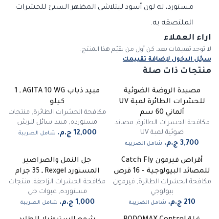
مستورد، له لون أسود ليتلاشى المظهر السيئ للحشرات
الملتصقه به.
آراء العملاء
لا توجد تقييمات بعد. كن أول من يقيّم هذا المنتج.
سجّل الدخول لإضافة تقييمك
منتجات ذات صلة
مصيدة الروضة الضوئية
مبيد ذباب AGITA 10 WG ـ 1
للحشرات الطائرة لمبة UV
كيلو
مكافحة الحشرات الطائرة
,
منتجات
ألماني 60 سم
مستورده
,
مبيد سائل للرش
مكافحة الحشرات الطائرة
,
مصائد
ضوئية لمبة UV
شامل الضريبة
شامل الضريبة
أقراص فيرمون Catch Fly
جل النمل والصراصير
غير متوفر
للمصائد البيولوجية - 16 قرص
المستورد Rexgel ـ 35 جرام
مكافحة الحشرات الطائرة
,
فيرمون
مكافحة الحشرات الزاحفة
,
منتجات
بيولوجي
مستورده
,
عبوات جل
شامل الضريبة
شامل الضريبة