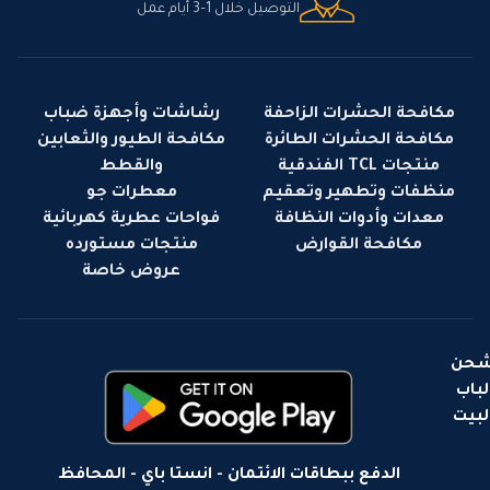
التوصيل خلال 1–3 أيام عمل
مكافحة الحشرات الزاحفة
رشاشات وأجهزة ضباب
مكافحة الحشرات الطائرة
مكافحة الطيور والثعابين
منتجات TCL الفندقية
والقطط
منظفات وتطهير وتعقيم
معطرات جو
معدات وأدوات النظافة
فواحات عطرية كهربائية
مكافحة القوارض
منتجات مستورده
عروض خاصة
حن
لباب
لبيت
الدفع ببطاقات الائتمان - انستا باي - المحافظ