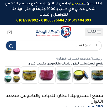
خطَّ إلى المحتوى
إطلب من
التطبيق
او إدفع اونلاين وإستمتع بخصم 10% مع
شحن مجاني لأي طلب بـ 1000 جنيهاً او اكثر - ارقامنا
للتواصل واتساب
01017797992
/
01003396684
/
01019404093
القائمة
الرئيسية
/
مكافحة الحشرات الطائرة
/
شمع السترونيلا الطارد للذباب والناموس متعدد الألوان
شمع السترونيلا الطارد للذباب والناموس متعدد
الألوان