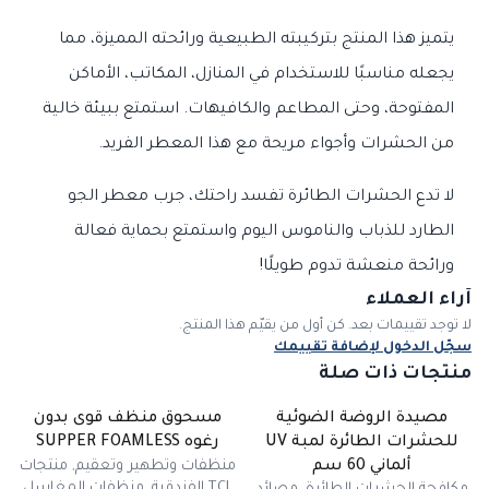
يتميز هذا المنتج بتركيبته الطبيعية ورائحته المميزة، مما
يجعله مناسبًا للاستخدام في المنازل، المكاتب، الأماكن
المفتوحة، وحتى المطاعم والكافيهات. استمتع ببيئة خالية
من الحشرات وأجواء مريحة مع هذا المعطر الفريد.
لا تدع الحشرات الطائرة تفسد راحتك، جرب معطر الجو
الطارد للذباب والناموس اليوم واستمتع بحماية فعالة
ورائحة منعشة تدوم طويلًا!
آراء العملاء
لا توجد تقييمات بعد. كن أول من يقيّم هذا المنتج.
سجّل الدخول لإضافة تقييمك
منتجات ذات صلة
مصيدة الروضة الضوئية
مسحوق منظف قوى بدون
للحشرات الطائرة لمبة UV
رغوه SUPPER FOAMLESS
منظفات وتطهير وتعقيم
,
منتجات
ألماني 60 سم
TCL الفندقية
,
منظفات المغاسل