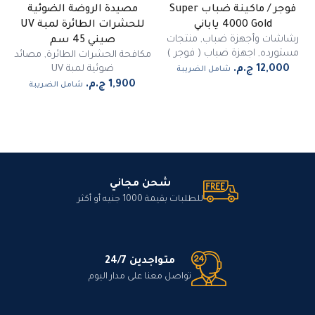
فوجر / ماكينة ضباب Super
مصيدة الروضة الضوئية
غير متوفر
4000 Gold ياباني
للحشرات الطائرة لمبة UV
رشاشات وأجهزة ضباب
,
منتجات
صيني 45 سم
مستورده
,
اجهزة ضباب ( فوجر )
مكافحة الحشرات الطائرة
,
مصائد
ضوئية لمبة UV
شامل الضريبة
شامل الضريبة
شحن مجاني
للطلبات بقيمة 1000 جنيه أو أكثر
متواجدين 24/7
تواصل معنا على مدار اليوم