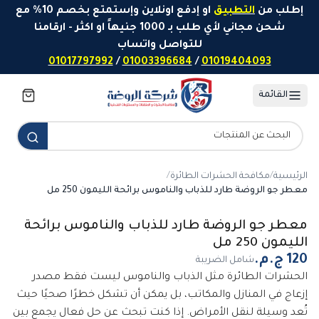
خطَّ إلى المحتوى
إطلب من
التطبيق
او إدفع اونلاين وإستمتع بخصم 10% مع
شحن مجاني لأي طلب بـ 1000 جنيهاً او اكثر - ارقامنا
للتواصل واتساب
01017797992
/
01003396684
/
01019404093
القائمة
الرئيسية
/
مكافحة الحشرات الطائرة
/
معطر جو الروضة طارد للذباب والناموس برائحة الليمون 250 مل
معطر جو الروضة طارد للذباب والناموس برائحة
الليمون 250 مل
شامل الضريبة
الحشرات الطائرة مثل الذباب والناموس ليست فقط مصدر
إزعاج في المنازل والمكاتب، بل يمكن أن تشكل خطرًا صحيًا حيث
تُعد وسيلة لنقل الأمراض. إذا كنت تبحث عن حل فعال يجمع بين