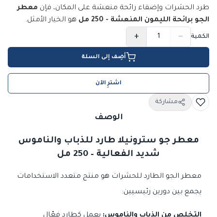
طرد الحشرات وإضفاء رائحة منعشة على المكان، فإن
معطر
الجو برائحة الليمون المنعشة - 250 مل
هو الخيار الأمثل.
+
−
الكمية
أضِف إلى السلة
اشترِ الآن
مشاركة
الوصف
معطر جو سترونيلا طارد للذباب والناموس
شديد الفعالية – 250 مل
معطر الجو الطارد للحشرات هو منتج متعدد الاستخدامات
يجمع بين دورين رئيسيين:
التخلص من الذباب والناموس:
يعمل كطارد فعّال