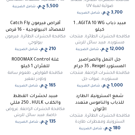
مكافحة الحشرات الطائرة
,
مصائد
ضوئية لمبة UV
شامل الضريبة
شامل الضريبة
مبيد ذباب AGITA 10 WG ـ 1
أقراص فيرمون Catch Fly
كيلو
للمصائد البيولوجية - 16 قرص
مكافحة الحشرات الطائرة
,
منتجات
مكافحة الحشرات الطائرة
,
فيرمون
مستورده
,
مبيد سائل للرش
بيولوجي
شامل الضريبة
شامل الضريبة
جل النمل والصراصير
غلة RODOMAX Control
غير متوفر
المستورد Rexgel ـ 35 جرام
للفئران 1 كيلو
مكافحة الحشرات الزاحفة
,
منتجات
مكافحة القوارض
,
طعوم سامة
مستورده
,
عبوات جل
وباودر تعفير
شامل الضريبة
شامل الضريبة
شمع السترونيلا الطارد
مبيد لحشرات القطط
للذباب والناموس متعدد
والكلاب HULK ـ 250 مللي
مكافحة الحشرات الزاحفة
,
عروض
الألوان
خاصة
,
مبيد سائل للرش
مكافحة الحشرات الطائرة
,
منتجات
السترونيلا ومعطرات طاردة
شامل الضريبة
شامل الضريبة