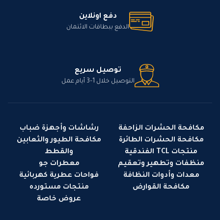
دفع اونلاين
الدفع ببطاقات الائتمان
توصيل سريع
التوصيل خلال 1–3 أيام عمل
مكافحة الحشرات الزاحفة
رشاشات وأجهزة ضباب
مكافحة الحشرات الطائرة
مكافحة الطيور والثعابين
منتجات TCL الفندقية
والقطط
منظفات وتطهير وتعقيم
معطرات جو
معدات وأدوات النظافة
فواحات عطرية كهربائية
مكافحة القوارض
منتجات مستورده
عروض خاصة