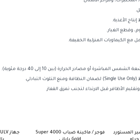
المختبرات، ومراكز الأسنان.
ل.
تاج الأغذية.
، وقطع الغيار.
ل مع الكيماويات المنزلية الخفيفة.
المباشرة أو مصادر الحرارة (بين 10 إلى 40 درجة مئوية).
بادلي.
ليم الأظافر قبل الارتداء لتجنب تمزق القفاز.
ير المستورد
فوجر / ماكينة ضباب Super 4000
ج
ر متوفر
غير متوفر
Gold ياباني
با