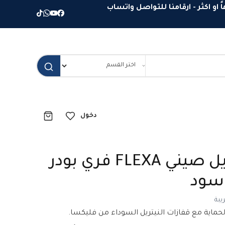
دخول
جوانتي نيتريل صيني FLEXA فري بودر
يبة
ماية مع قفازات النيتريل السوداء من فليكسا.