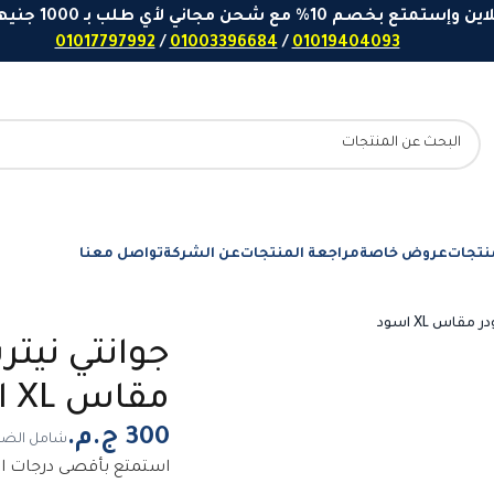
 مع شحن مجاني لأي طلب بـ 1000 جنيهاً او اكثر - ارقامنا للتواصل واتساب
01017797992
/
01003396684
/
01019404093
نتجات
عروض خاصة
مراجعة المنتجات
عن الشركة
تواصل معنا
مقاس XL اسود
شامل الضر
استمتع بأقصى درجات الح