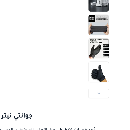
جوانتي نيتريل فليكسا (n Gloves