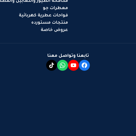
مكافحة الطيور والثعابين والقط
معطرات جو
فواحات عطرية كهربائية
منتجات مستورده
عروض خاصة
تابعنا وتواصل معنا