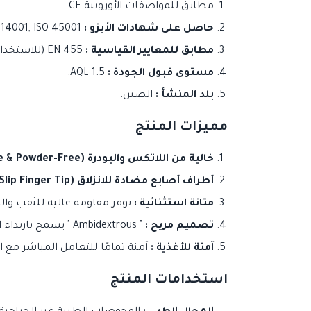
مطابق للمواصفات الأوروبية CE.
حاصل على شهادات الأيزو :
ISO 9001, ISO 13485, ISO 14001, ISO 45001.
مطابق للمعايير القياسية :
EN 455 (للاستخدام الطبي) و EN ISO 374 (للحماية الكيميائية).
مستوى قبول الجودة :
AQL 1.5.
بلد المنشأ :
الصين.
مميزات المنتج
خالية من اللاتكس والبودرة (Latex-Free & Powder-Free) :
أطراف أصابع مضادة للانزلاق (Anti-Slip Finger Tip) :
متانة استثنائية :
توفر مقاومة عالية للثقب والتم
تصميم مريح :
" Ambidextrous " يسمح بارتداء القفاز في أي من اليدين بسرعة وسهولة، مع حواف ملفوفة (Rolled Cuff) لسهولة الارتداء والخلع.
آمنة للأغذية :
آمنة تمامًا للتعامل المباشر مع ال
استخدامات المنتج