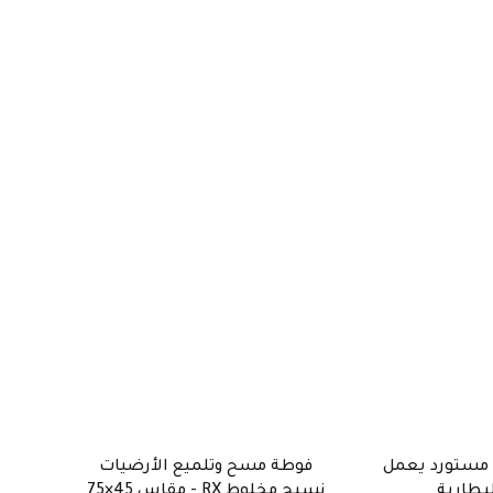
هاز ULV مستورد يعمل
فوطة مسح وتلميع الأرضيات
-
45
%
لبطارية
نسيج مخلوط RX - مقاس 45×75