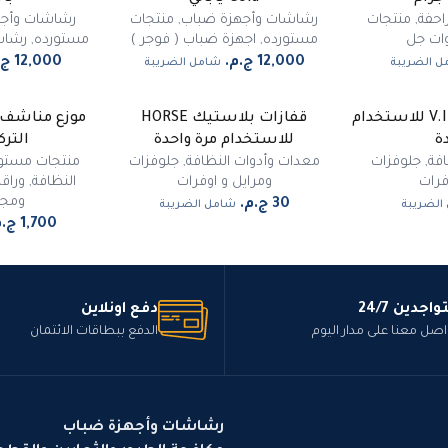
احفة
,
منتجات
رشاشات وأجهزة ضباب
,
منتجات
رشاشات وأج
ات جل
مستورده
,
اجهزة ضباب ( فوجر )
مستورده
,
رشاشا
ل الضريبة
شامل الضريبة
قفازات بلاستيك V.I.P للاستخدام
قفازات بلاستيك HORSE
ة
للاستخدام مرة واحدة
التر
فة
,
جلوفزات
معدات وأدوات النظافة
,
جلوفزات
منتجات مستو
فرات
ومرايل و اوفرات
النظافة
,
وراق
ومجف
الضريبة
شامل الضريبة
واجدين 24/7
دفع اونلاين
اصل معنا على مدار اليوم
الدفع ببطاقات الائتمان
رشاشات وأجهزة ضباب