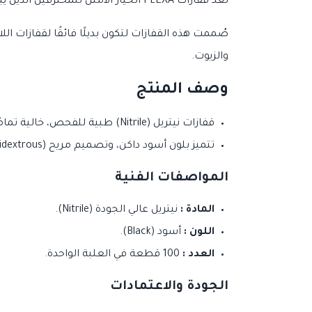
تُعد قفازات FLEXA الخيار الأمثل للمحترفين الذين يبحثون عن أقصى درجات الحماية والراحة.
صُممت هذه القفازات لتكون بديلًا فائقًا لقفازات ال
والزيوت.
وصف المنتج
قفازات نيتريل (Nitrile) طبية للفحص، خالية تمامًا من البودرة واللاتكس الطبيعي، مما يجعلها آمنة لأصحاب البشرة الحساسة.
تتميز بلون أسود داكن، وتصميم مريح (Ambidextrous) يناسب كلتا اليدين، مع أطراف أصابع محببة (Textured) لضمان ثبات القبضة.
المواصفات الفنية
المادة :
نيتريل عالي الجودة (Nitrile).
اللون :
أسود (Black).
العدد :
100 قطعة في العلبة الواحدة.
الجودة والاعتمادات