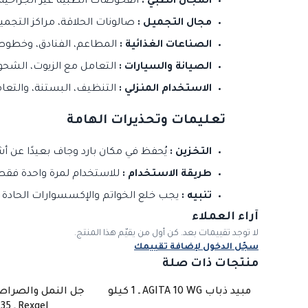
المجال الطبي :
الفحوصات الطبية غير الجراحية، 
مجال التجميل :
صالونات الحلاقة، مراكز التجمي
الصناعات الغذائية :
المطاعم، الفنادق، وخطوط إن
الصيانة والسيارات :
التعامل مع الزيوت، الشحوم
الاستخدام المنزلي :
التنظيف، البستنة، والتعام
تعليمات وتحذيرات الهامة
التخزين :
يُحفظ في مكان بارد وجاف بعيدًا عن أشعة الشمس 
طريقة الاستخدام :
للاستخدام لمرة واحدة فقط (Single Use Only) لضمان النظافة ومنع التلوث الت
تنبيه :
يجب خلع الخواتم والإكسسوارات الحادة وتق
آراء العملاء
لا توجد تقييمات بعد. كن أول من يقيّم هذا المنتج.
سجّل الدخول لإضافة تقييمك
منتجات ذات صلة
مبيد ذباب AGITA 10 WG ـ 1 كيلو
جل النمل والصراص
غي
Rexgel ـ 35 جرام