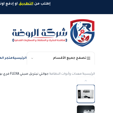
خطَّ إلى المحتوى
إطلب من
التطبيق
او إدفع اونلاين وإستمتع بخصم 10%
الرئيسية
متجر الم
تصفح جميع الأقسام
الرئيسية
/
معدات وأدوات النظافة
/
جوانتي نيتريل صيني FLEXA فري بودر مقاس XL اسود