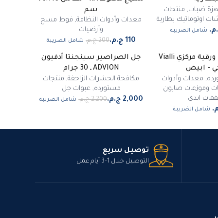
مميز
هزة ضباب
,
منتجات
سم
ت اوتوماتيك بطارية
معدات وأدوات النظافة
,
فوط مسح
وأرضيات
شامل الضريبة
شامل الضريبة
موزع مناشف ورقية مركزي Vialli
جل الصراصير سينجنتا أدفيون
-
9
%
كي - ابيض
ADVION ـ 30 جرام
مميز
رده
,
معدات وأدوات
مكافحة الحشرات الزاحفة
,
منتجات
ات وموزعات صابون
مستورده
,
عبوات جل
فات ايدي
شامل الضريبة
شامل الضريبة
توصيل سريع
التوصيل خلال 1–3 أيام عمل