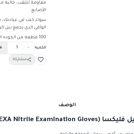
مقاومة للثقب، خالية من
الأصابع.
سواء كنت في عيادتك، م
الواقي الذي يجمع بين ال
100 قطعة من الجودة المعتمدة دولياً.
+
−
الكمية
مشاركة
الوصف
FLEXA Nitrile Examinatio) - أسود