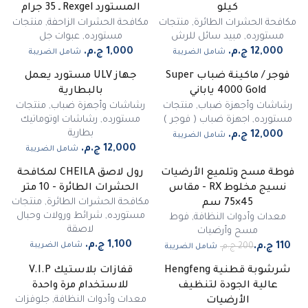
كيلو
المستورد Rexgel ـ 35 جرام
مكافحة الحشرات الطائرة
,
منتجات
مكافحة الحشرات الزاحفة
,
منتجات
مستورده
,
مبيد سائل للرش
مستورده
,
عبوات جل
شامل الضريبة
شامل الضريبة
فوجر / ماكينة ضباب Super
جهاز ULV مستورد يعمل
غير متوفر
4000 Gold ياباني
بالبطارية
رشاشات وأجهزة ضباب
,
منتجات
رشاشات وأجهزة ضباب
,
منتجات
مستورده
,
اجهزة ضباب ( فوجر )
مستورده
,
رشاشات اوتوماتيك
بطارية
شامل الضريبة
شامل الضريبة
فوطة مسح وتلميع الأرضيات
رول لاصق CHEILA لمكافحة
-
45
%
نسيج مخلوط RX - مقاس
الحشرات الطائرة - 10 متر
مميز
مكافحة الحشرات الطائرة
,
منتجات
45×75 سم
مستورده
,
شرائط ورولات وحبال
معدات وأدوات النظافة
,
فوط
لاصقة
مسح وأرضيات
شامل الضريبة
شامل الضريبة
شرشوبة قطنية Hengfeng
قفازات بلاستيك V.I.P
-
63
%
عالية الجودة لتنظيف
للاستخدام مرة واحدة
مميز
معدات وأدوات النظافة
,
جلوفزات
الأرضيات