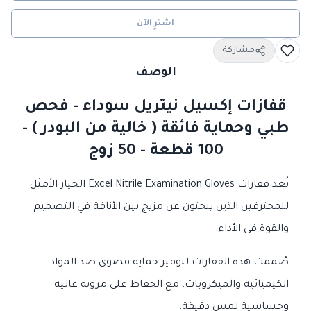
اشترِ الآن
مشاركة
الوصف
قفازات إكسيل نيتريل سوداء - فحص
طبي وحماية فائقة ( خالية من البودر ) -
100 قطعة - 50 زوج
تُعد قفازات Excel Nitrile Examination Gloves الخيار الأمثل
للمحترفين الذين يبحثون عن مزيج بين الأناقة في التصميم
والقوة في الأداء.
صُممت هذه القفازات لتوفير حماية قصوى ضد المواد
الكيميائية والميكروبات، مع الحفاظ على مرونة عالية
وحساسية لمس دقيقة.