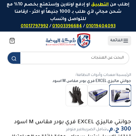
خطَّ إلى المحتوى
إطلب من
التطبيق
او إدفع اونلاين وإستمتع بخصم 10% مع
شحن مجاني لأي طلب بـ 1000 جنيهاً او اكثر - ارقامنا
للتواصل واتساب
01017797992
/
01003396684
/
01019404093
القائمة
الرئيسية
/
معدات وأدوات النظافة
/
جوانتي ماليزي EXCEL فري بودر مقاس M اسود
جوانتي ماليزي EXCEL فري بودر مقاس M اسود
شامل الضريبة
غير متوفر