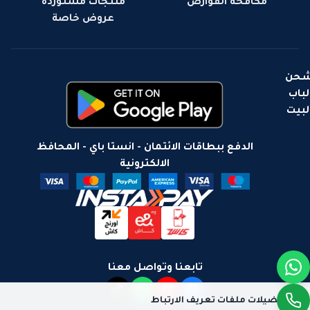
مكافحة القوارض
منتجات مستورده
عروض خاصة
حن
لباب
لبيت
الدفع ببطاقات الائتمان - انستا باي - المحافظ
الالكترونية
تابعنا وتواصل معنا
تفضيلات ملفات تعريف الارتباط