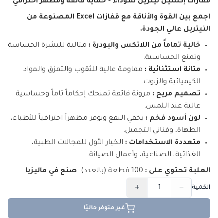
قفازات إكسيل نيتريل سوداء - حماية فائقة ومظهر احترافي
اجمع بين القوة والأناقة مع قفازات Excel المصنوعة من
النيتريل عالي الجودة.
خالية تماماً من اللاتكس والبودرة :
مثالية للبشرة الحساسة
وتمنع الحساسية.
متانة استثنائية :
مقاومة عالية للثقوب والتمزق والمواد
الكيميائية والزيوت.
تصميم مريح :
مرونة فائقة تمنحك إحكاماً تاماً وحساسية
عالية عند اللمس.
لون أسود فخم :
يخفي البقع ويوفر مظهراً احترافياً للأطباء،
الطهاة، وفناني التجميل.
متعددة الاستخدامات :
الخيار الأول للمجالات الطبية،
الغذائية، الصناعية، وأعمال الصيانة.
العلبة تحتوي على :
100 قطعة (بالعدد).
صنع في ماليزيا
+
−
الكمية
غير متوفر حاليًا