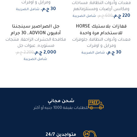
ومرايل و اوفرات
معدات وأدوات النظافة
,
مساحات
ومكانس أرضيات ومستلزماتهم
شامل الضريبة
شامل الضريبة
قفازات بلاستيك HORSE
جل الصراصير سينجنتا
-
9
%
للاستخدام مرة واحدة
أدفيون ADVION ـ 30 جرام
مميز
معدات وأدوات النظافة
,
جلوفزات
مكافحة الحشرات الزاحفة
,
منتجات
ومرايل و اوفرات
مستورده
,
عبوات جل
شامل الضريبة
شامل الضريبة
شحن مجاني
للطلبات بقيمة 1000 جنيه أو أكثر
متواجدين 24/7