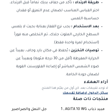
طريقة الارتداء :
تأكد من جفاف يديك تماماً قبل الارتداء،
اختر القياس المناسب لضمان عدم التمزق أو فقدان
حساسية اللمس.
بعد الاستخدام :
يجب نزع القفاز بعناية بحيث لا يلمس
السطح الخارجي الملوث جلدك، ثم التخلص منه فوراً
(استخدام لمرة واحدة فقط).
توصيات التخزين :
يُحفظ في مكان بارد وجاف، بعيداً عن
الحرارة المفرطة (أقل من 30 درجة مئوية) وبعيداً عن
ضوء الشمس المباشر أو إضاءة الفلورسنت القوية
لضمان جودة الخامة.
آراء العملاء
لا توجد تقييمات بعد. كن أول من يقيّم هذا المنتج.
سجّل الدخول لإضافة تقييمك
منتجات ذات صلة
مبيد ذباب AGITA 10 WG ـ 1
جل النمل والصراصير
غير متوفر