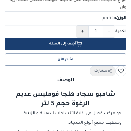
انواع ماكينات التنظيف مثل ماكينة التونتك، سنجل دسك، ريد
وان.
الوزن
:
5 كجم
+
−
الكمية
أضِف إلى السلة
اشترِ الآن
مشاركة
الوصف
شامبو سجاد هلجا فومليس عديم
الرغوة حجم 5 لتر
هو مركب فعال في اذابة الأتساخات الدهنية و الزيتية
وتنظيف جميع أنواع السجاد.