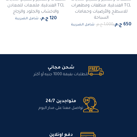
TCL الفندقية
,
منظفات ومطهرات
TCL الفندقية
,
ملمعات للمعادن
للاسطح والأرضيات وحمامات
والاخشاب والجلود والزجاج
السباحة
شامل الضريبة
شامل الضريبة
شحن مجاني
للطلبات بقيمة 1000 جنيه أو أكثر
متواجدين 24/7
تواصل معنا على مدار اليوم
دفع اونلاين