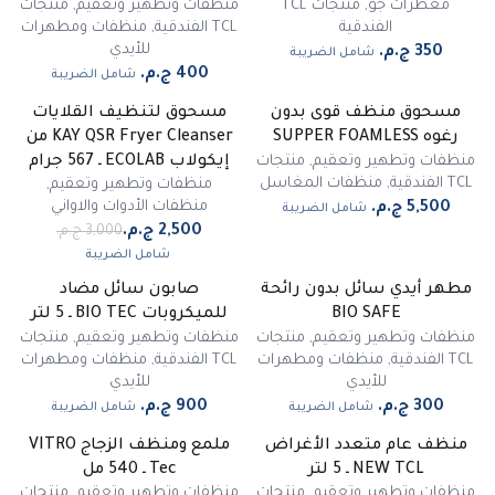
معطرات جو
,
منتجات TCL
منظفات وتطهير وتعقيم
,
منتجات
الفندقية
TCL الفندقية
,
منظفات ومطهرات
للأيدي
شامل الضريبة
شامل الضريبة
مسحوق منظف قوى بدون
مسحوق لتنظيف القلايات
-
17
%
رغوه SUPPER FOAMLESS
KAY QSR Fryer Cleanser من
مميز
منظفات وتطهير وتعقيم
,
منتجات
إيكولاب ECOLAB ـ 567 جرام
TCL الفندقية
,
منظفات المغاسل
منظفات وتطهير وتعقيم
,
منظفات الأدوات والاواني
شامل الضريبة
شامل الضريبة
مطهر أيدي سائل بدون رائحة
صابون سائل مضاد
غير متوفر
BIO SAFE
للميكروبات BIO TEC ـ 5 لتر
منظفات وتطهير وتعقيم
,
منتجات
منظفات وتطهير وتعقيم
,
منتجات
TCL الفندقية
,
منظفات ومطهرات
TCL الفندقية
,
منظفات ومطهرات
للأيدي
للأيدي
شامل الضريبة
شامل الضريبة
منظف عام متعدد الأغراض
ملمع ومنظف الزجاج VITRO
-
35
%
NEW TCL ـ 5 لتر
Tec ـ 540 مل
منظفات وتطهير وتعقيم
,
منتجات
منظفات وتطهير وتعقيم
,
منتجات