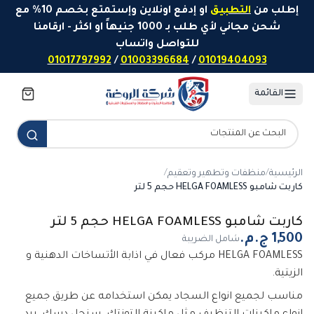
خطَّ إلى المحتوى
إطلب من
التطبيق
او إدفع اونلاين وإستمتع بخصم 10% مع
شحن مجاني لأي طلب بـ 1000 جنيهاً او اكثر - ارقامنا
للتواصل واتساب
01017797992
/
01003396684
/
01019404093
القائمة
الرئيسية
/
منظفات وتطهير وتعقيم
/
كاربت شامبو HELGA FOAMLESS حجم 5 لتر
كاربت شامبو HELGA FOAMLESS حجم 5 لتر
شامل الضريبة
HELGA FOAMLESS مركب فعال في اذابة الأتساخات الدهنية و
الزيتية.
مناسب لجميع انواع السجاد يمكن استخدامه عن طريق جميع