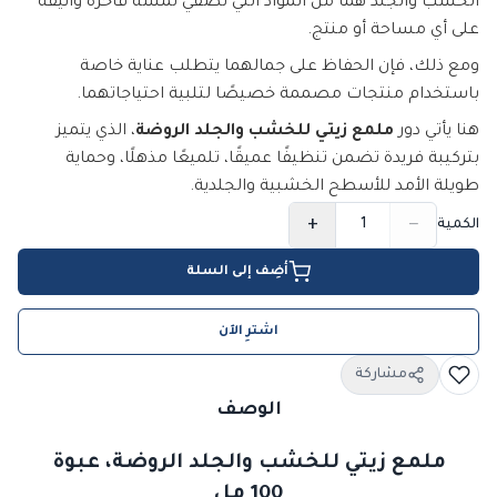
الخشب والجلد هما من المواد التي تضفي لمسة فاخرة وأنيقة
على أي مساحة أو منتج.
ومع ذلك، فإن الحفاظ على جمالهما يتطلب عناية خاصة
باستخدام منتجات مصممة خصيصًا لتلبية احتياجاتهما.
هنا يأتي دور
ملمع زيتي للخشب والجلد الروضة
، الذي يتميز
بتركيبة فريدة تضمن تنظيفًا عميقًا، تلميعًا مذهلًا، وحماية
طويلة الأمد للأسطح الخشبية والجلدية.
+
−
الكمية
أضِف إلى السلة
اشترِ الآن
مشاركة
الوصف
ملمع زيتي للخشب والجلد الروضة، عبوة
100 مل