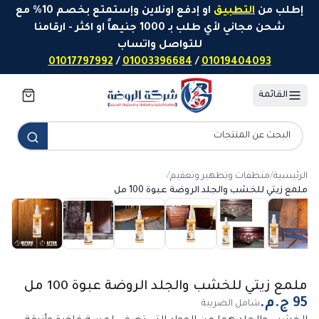
خطَّ إلى المحتوى
إطلب من
التطبيق
او إدفع اونلاين وإستمتع بخصم 10% مع
شحن مجاني لأي طلب بـ 1000 جنيهاً او اكثر - ارقامنا
للتواصل واتساب
01017797992
/
01003396684
/
01019404093
القائمة
الرئيسية
/
منظفات وتطهير وتعقيم
/
ملمع زيتي للخشب والجلد الروضة عبوة 100 مل
ملمع زيتي للخشب والجلد الروضة عبوة 100 مل
شامل الضريبة