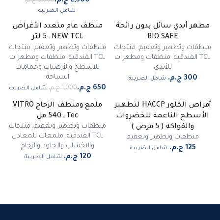
شامل الضريبة
مطهر أيدي سائل بدون رائحة
منظف عام متعدد الأغراض
غير متوفر
-
35
%
BIO SAFE
NEW TCL ـ 5 لتر
منظفات وتطهير وتعقيم
,
منتجات
منظفات وتطهير وتعقيم
,
منتجات
TCL الفندقية
,
منظفات ومطهرات
TCL الفندقية
,
منظفات ومطهرات
للأيدي
للاسطح والأرضيات وحمامات
السباحة
شامل الضريبة
شامل الضريبة
أقراص الكلور HACCP لتطهير
ملمع ومنظف الزجاج VITRO
الأسطح الناعمة للخضروات
Tec ـ 540 مل
منظفات وتطهير وتعقيم
,
منتجات
والفواكه ( 5 قرص )
TCL الفندقية
,
ملمعات للمعادن
منظفات وتطهير وتعقيم
والاخشاب والجلود والزجاج
شامل الضريبة
شامل الضريبة