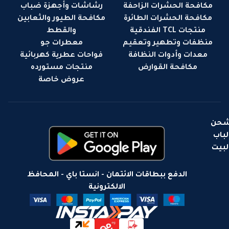
مكافحة الحشرات الزاحفة
رشاشات وأجهزة ضباب
مكافحة الحشرات الطائرة
مكافحة الطيور والثعابين
منتجات TCL الفندقية
والقطط
منظفات وتطهير وتعقيم
معطرات جو
معدات وأدوات النظافة
فواحات عطرية كهربائية
مكافحة القوارض
منتجات مستورده
عروض خاصة
حن
لباب
لبيت
الدفع ببطاقات الائتمان - انستا باي - المحافظ
الالكترونية