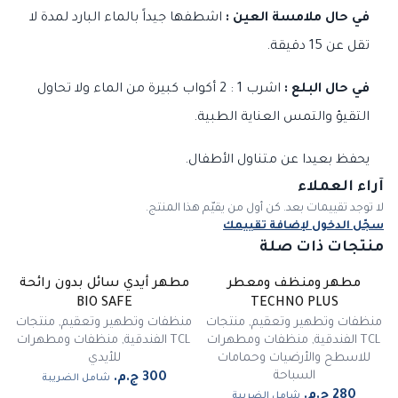
في حال ملامسة العين :
اشطفها جيداً بالماء البارد لمدة لا
تقل عن 15 دقيقة.
في حال البلع :
اشرب 1 : 2 أكواب كبيرة من الماء ولا تحاول
التقيؤ والتمس العناية الطبية.
يحفظ بعيدا عن متناول الأطفال.
آراء العملاء
لا توجد تقييمات بعد. كن أول من يقيّم هذا المنتج.
سجّل الدخول لإضافة تقييمك
منتجات ذات صلة
مطهر ومنظف ومعطر
مطهر أيدي سائل بدون رائحة
غير متوفر
BIO SAFE
TECHNO PLUS
منظفات وتطهير وتعقيم
,
منتجات
منظفات وتطهير وتعقيم
,
منتجات
TCL الفندقية
,
منظفات ومطهرات
TCL الفندقية
,
منظفات ومطهرات
للاسطح والأرضيات وحمامات
للأيدي
السباحة
شامل الضريبة
شامل الضريبة