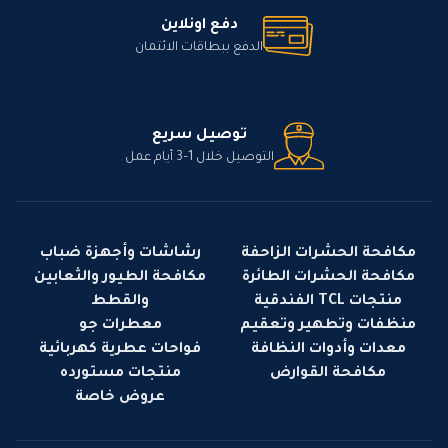
دفع اونلاين
الدفع ببطاقات الائتمان
توصيل سريع
التوصيل خلال 1–3 أيام عمل
مكافحة الحشرات الزاحفة
رشاشات وأجهزة ضباب
مكافحة الحشرات الطائرة
مكافحة الطيور والثعابين
منتجات TCL الفندقية
والقطط
منظفات وتطهير وتعقيم
معطرات جو
معدات وأدوات النظافة
فواحات عطرية كهربائية
مكافحة القوارض
منتجات مستورده
عروض خاصة