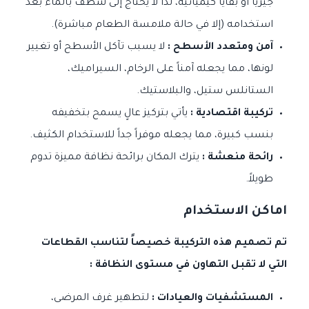
جيرياً أو بقايا كيميائية، لذا لا يحتاج إلى شطف بالماء بعد
استخدامه (إلا في حالة ملامسة الطعام مباشرة).
آمن ومتعدد الأسطح :
لا يسبب تآكل الأسطح أو تغيير
لونها، مما يجعله آمناً على الرخام، السيراميك،
الستانلس ستيل، والبلاستيك.
تركيبة اقتصادية :
يأتي بتركيز عالٍ يسمح بتخفيفه
بنسب كبيرة، مما يجعله موفراً جداً للاستخدام الكثيف.
رائحة منعشة :
يترك المكان برائحة نظافة مميزة تدوم
طويلاً.
اماكن الاستخدام
تم تصميم هذه التركيبة خصيصاً لتناسب القطاعات
التي لا تقبل التهاون في مستوى النظافة :
المستشفيات والعيادات :
لتطهير غرف المرضى،