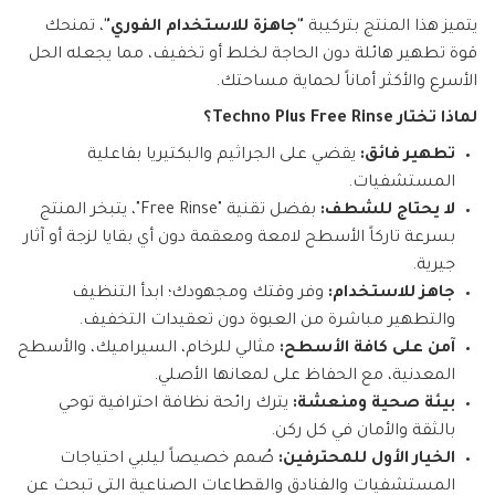
يتميز هذا المنتج بتركيبة
"جاهزة للاستخدام الفوري"
، تمنحك
قوة تطهير هائلة دون الحاجة لخلط أو تخفيف، مما يجعله الحل
الأسرع والأكثر أماناً لحماية مساحتك.
لماذا تختار Techno Plus Free Rinse؟
تطهير فائق:
يقضي على الجراثيم والبكتيريا بفاعلية
المستشفيات.
لا يحتاج للشطف:
بفضل تقنية "Free Rinse"، يتبخر المنتج
بسرعة تاركاً الأسطح لامعة ومعقمة دون أي بقايا لزجة أو آثار
جيرية.
جاهز للاستخدام:
وفر وقتك ومجهودك؛ ابدأ التنظيف
والتطهير مباشرة من العبوة دون تعقيدات التخفيف.
آمن على كافة الأسطح:
مثالي للرخام، السيراميك، والأسطح
المعدنية، مع الحفاظ على لمعانها الأصلي.
بيئة صحية ومنعشة:
يترك رائحة نظافة احترافية توحي
بالثقة والأمان في كل ركن.
الخيار الأول للمحترفين:
صُمم خصيصاً ليلبي احتياجات
المستشفيات والفنادق والقطاعات الصناعية التي تبحث عن