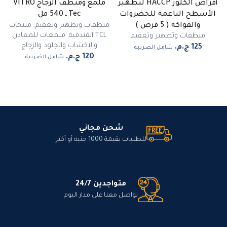
أقراص الكلور HACCP لتطهير
ملمع ومنظف الزجاج VITRO
الأسطح الناعمة للخضروات
Tec ـ 540 مل
منظفات وتطهير وتعقيم
,
منتجات
والفواكه ( 5 قرص )
TCL الفندقية
,
ملمعات للمعادن
منظفات وتطهير وتعقيم
والاخشاب والجلود والزجاج
شامل الضريبة
شامل الضريبة
شحن مجاني
للطلبات بقيمة 1000 جنيه أو أكثر
متواجدين 24/7
تواصل معنا على مدار اليوم