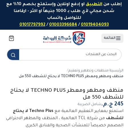
خطَّ إلى المحتوى
إطلب من
التطبيق
او إدفع اونلاين وإستمتع بخصم 10% مع
شحن مجاني لأي طلب بـ 1000 جنيهاً او اكثر - ارقامنا
للتواصل واتساب
01017797992
/
01003396684
/
01019404093
القائمة
الرئيسية
/
منظفات وتطهير وتعقيم
/
منظف ومطهر ومعطر TECHNO PLUS لا يحتاج للشطف 550 مل
منظف ومطهر ومعطر TECHNO PLUS لا يحتاج
للشطف 550 مل
شامل الضريبة
استمتع بمعايير التعقيم العالمية مع
Techno Plus لا يحتاج
للشطف
من شركة TCL العالمية ، المنظف والمطهر الاحترافي
المصمم خصيصاً للمنشآت الصحية والفنادق الكبرى.