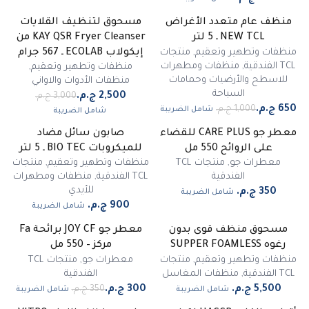
منظف عام متعدد الأغراض
مسحوق لتنظيف القلايات
-
17
%
-
35
%
NEW TCL ـ 5 لتر
KAY QSR Fryer Cleanser من
مميز
منظفات وتطهير وتعقيم
,
منتجات
إيكولاب ECOLAB ـ 567 جرام
TCL الفندقية
,
منظفات ومطهرات
منظفات وتطهير وتعقيم
,
للاسطح والأرضيات وحمامات
منظفات الأدوات والاواني
السباحة
شامل الضريبة
شامل الضريبة
معطر جو CARE PLUS للقضاء
صابون سائل مضاد
على الروائح 550 مل
للميكروبات BIO TEC ـ 5 لتر
معطرات جو
,
منتجات TCL
منظفات وتطهير وتعقيم
,
منتجات
الفندقية
TCL الفندقية
,
منظفات ومطهرات
للأيدي
شامل الضريبة
شامل الضريبة
مسحوق منظف قوى بدون
معطر جو JOY CF برائحة Fa
-
14
%
رغوه SUPPER FOAMLESS
مركز – 550 مل
منظفات وتطهير وتعقيم
,
منتجات
معطرات جو
,
منتجات TCL
TCL الفندقية
,
منظفات المغاسل
الفندقية
شامل الضريبة
شامل الضريبة